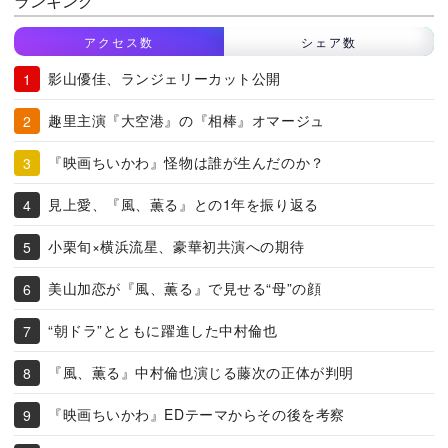
ランキング
アクセス数
シェア数
影山優佳、ランジェリーカット公開
趣里主演『大空港』の『相棒』オマージュ
『映画ちいかわ』怪物は誰が生んだのか？
見上愛、『風、薫る』との1年を振り返る
小栗旬×横浜流星、豪華初共演への期待
美山加恋が『風、薫る』で見せる“母”の顔
“朝ドラ”とともに躍進した中村倫也
『風、薫る』中村倫也演じる藤次の正体が判明
『映画ちいかわ』EDテーマからその後を考察