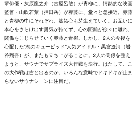
輩俳優・灰原龍之介（古屋呂敏）が青柳に、情熱的な映画
監督・山吹若葉（押田岳）が赤藤に、堂々と急接近。赤藤
と青柳の中にそれぞれ、嫉妬心も芽生えていく。お互いに
本心をさらけ出す勇気が持てず、心の距離が徐々に離れ、
関係をこじらせていく赤藤と青柳。しかし、2人の今後を
心配した“恋のキューピッド”人気アイドル・黒宮遼河（岩
谷翔吾）が、またも立ち上がることに。2人の関係を整え
ようと、サウナでサプライズ大作戦を決行。はたして、こ
の大作戦は吉と出るのか。いろんな意味でドキドキが止ま
らないサウナシーンに注目だ。