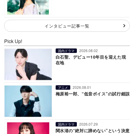
インタビュー記事一覧
Pick Up!
2026.08.02
国内ドラマ
白石聖、デビュー10年目を迎えた現
在地
2026.08.01
アニメ
梅原裕一郎、“低音ボイス”の試行錯誤
2026.07.29
国内ドラマ
関水渚の“絶対に諦めない”という決意