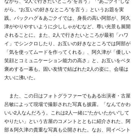
ながら、“2人で行きたいところ”を言う」「“あごクイ”しな
がら、“お互いの好きなところ”を言う」というお題を実
践。バックハグ＆あごクイでは、身長の高い阿部が、阿久
津がやりやすいように少ししゃがむなど、尊い光景も展開
されることに。また、2人で行きたいところが最初「ハワ
イ」でシンクロしたり、お互いの好きなところでは阿部が
「気を使ってムードを作ってくれる」、阿久津が「優しい
笑顔とコミュニケーション能力の高さ」と、お互いをベタ
褒めする一幕も。固い友情で結ばれた2人の姿に、会場は
大いに沸いた。
また、この日はフォトグラファーでもある出演者・古屋
呂敏によって現場で撮影された写真も披露。「なんてかわ
いい2人なんだろう。これは2人一緒に“たかいたかい”して
やりたい」という古屋のコメントとともに紹介された、阿
部＆阿久津の貴重な写真も公開された。なお、同イベント