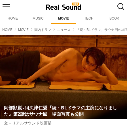
HOME
MUSIC
MOVIE
TECH
BOOK
HOME
MOVIE
国内ドラマ
ニュース
『続・BLドラマ』サウナ回の場
阿部顕嵐×阿久津仁愛『続・BLドラマの主演になりまし
た』第2話はサウナ回 場面写真も公開
文＝リアルサウンド映画部