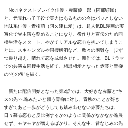
No.1ネクストブレイク俳優・赤藤優一郎（阿部顕嵐）
と、元売れっ子子役で実力はあるものの今はパッとしない
地味系俳優・青柳萌（阿久津仁愛）は、超人気BL漫画の実
写化でＷ主演を務めることになり、役作りと宣伝のため同
棲生活をスタート。やがてリアルな恋心を抱いてしまうこ
とに。スキャンダルや同棲解消など、数々の困難を一歩ず
つ乗り越え、晴れて恋を成就させた。新作では、BLドラマ
での共演＆同棲生活を経て、相思相愛となった赤藤と青柳
の“その後”を描く。
新たに配信開始となった第2話では、大好きな赤藤と“キ
スの先”へ進みたいと願う青柳に対し、青柳のことが好き
すぎてあと一歩がどうしても踏み出せない赤藤たちは、
日々募る恋心と反比例するかのように関係がなかなか進展
せず、モヤモヤが増えるばかり。そんな中、昔なじみの先