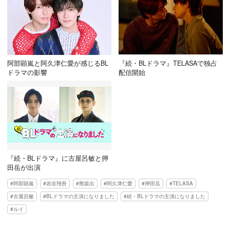
阿部顕嵐と阿久津仁愛が感じるBL
『続・BLドラマ』TELASAで独占
ドラマの影響
配信開始
『続・BLドラマ』に古屋呂敏と押
田岳が出演
阿部顕嵐
岩谷翔吾
熊坂出
阿久津仁愛
押田岳
TELASA
古屋呂敏
BLドラマの主演になりました
続・BLドラマの主演になりました
ルイ