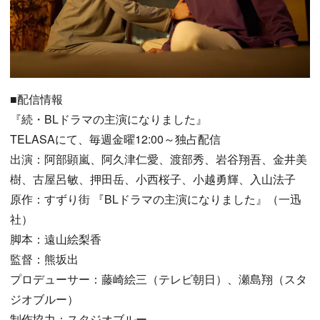
■配信情報
『続・BLドラマの主演になりました』
TELASAにて、毎週金曜12:00～独占配信
出演：阿部顕嵐、阿久津仁愛、渡部秀、岩谷翔吾、金井美
樹、古屋呂敏、押田岳、小西桜子、小越勇輝、入山法子
原作：すずり街 『BLドラマの主演になりました』（一迅
社）
脚本：遠山絵梨香
監督：熊坂出
プロデューサー：藤崎絵三（テレビ朝日）、瀬島翔（スタ
ジオブルー）
制作協力：スタジオブルー