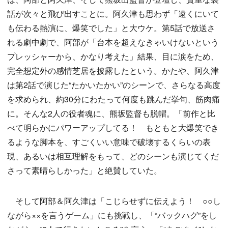
話が次々と飛び出すことに。阿久津も思わず「遠くにいて
も伝わる熱演に、爆笑でした」と大ウケ。第5話で放送さ
れる劇中劇で、阿部が「台本を超えなきゃいけないという
プレッシャーから、かなり考えた」結果、目に涙をため、
完全想定外の感情芝居を披露したという。かたや、阿久津
は第2話で演じた“たかいたかい”のシーンで、さらなる高度
を求められ、約30分にわたって何度も跳んだ挙句、筋肉痛
に。そんな2人の役者魂に、熊坂監督も脱帽。「前作と比
べて明らかにパワーアップしてる！ もともと大爆笑でき
るような脚本を、すごくいい意味で破壊するくらいの表
現、あるいは相互理解をもって、どのシーンも演じてくだ
さって素晴らしかった」と絶賛していた。
そして阿部＆阿久津は「こじらせずに伝えよう！ ○○し
ながら××を言うゲーム」にも挑戦し、「“バックハグ”をし