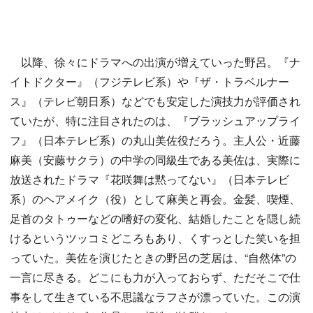
以降、徐々にドラマへの出演が増えていった野呂。『ナ
イトドクター』（フジテレビ系）や『ザ・トラベルナー
ス』（テレビ朝日系）などでも安定した演技力が評価され
ていたが、特に注目されたのは、『ブラッシュアップライ
フ』（日本テレビ系）の丸山美佐役だろう。主人公・近藤
麻美（安藤サクラ）の中学の同級生である美佐は、実際に
放送されたドラマ『花咲舞は黙ってない』（日本テレビ
系）のヘアメイク（役）として麻美と再会。金髪、喫煙、
足首のタトゥーなどの嗜好の変化、結婚したことを隠し続
けるというツッコミどころもあり、くすっとした笑いを担
っていた。美佐を演じたときの野呂の芝居は、“自然体”の
一言に尽きる。どこにも力が入っておらず、ただそこで仕
事をして生きている不思議なラフさが漂っていた。この演