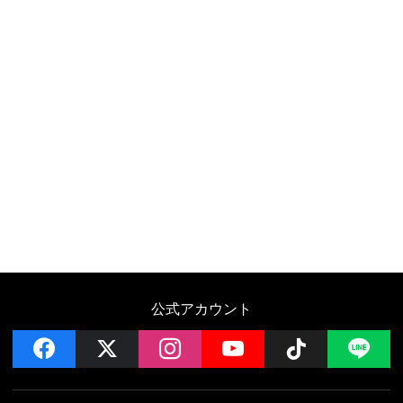
公式アカウント
facebook
x
instagram
YouTube
Follow on 
LI