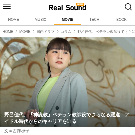
HOME
MUSIC
MOVIE
TECH
BOOK
HOME
MOVIE
国内ドラマ
コラム
野呂佳代、ベテラン教師役でさら
野呂佳代、『神説教』ベテラン教師役でさらなる躍進 ア
イドル時代からのキャリアを辿る
文＝古澤椋子