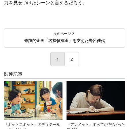
力を見せつけたシーンと言えるだろう。
次のページ
奇跡的企画「名探偵津田」を支えた野呂佳代
1
(current)
2
関連記事
『ホットスポット』のディテール
『アンメット』すべてが“光”だった