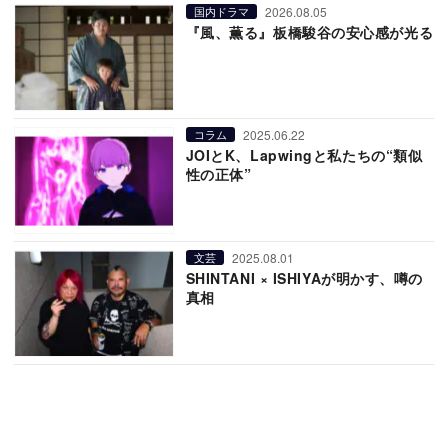
2026.08.05
国内ドラマ
『風、薫る』板橋駿谷の安心感が光る
2025.06.22
コラム
JOIとK、Lapwingと私たちの“類似
性の正体”
2025.08.01
文芸
SHINTANI × ISHIYAが明かす、噂の
真相