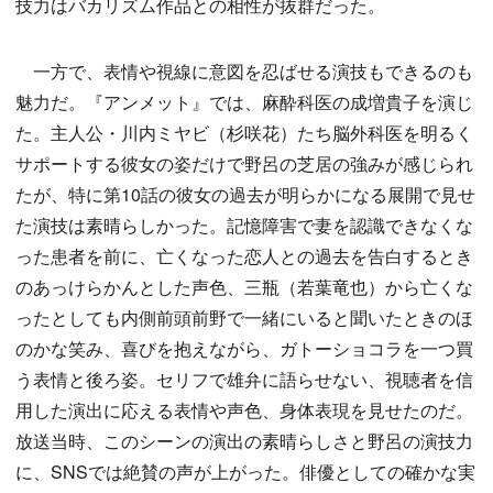
技力はバカリズム作品との相性が抜群だった。
一方で、表情や視線に意図を忍ばせる演技もできるのも
魅力だ。『アンメット』では、麻酔科医の成増貴子を演じ
た。主人公・川内ミヤビ（杉咲花）たち脳外科医を明るく
サポートする彼女の姿だけで野呂の芝居の強みが感じられ
たが、特に第10話の彼女の過去が明らかになる展開で見せ
た演技は素晴らしかった。記憶障害で妻を認識できなくな
った患者を前に、亡くなった恋人との過去を告白するとき
のあっけらかんとした声色、三瓶（若葉竜也）から亡くな
ったとしても内側前頭前野で一緒にいると聞いたときのほ
のかな笑み、喜びを抱えながら、ガトーショコラを一つ買
う表情と後ろ姿。セリフで雄弁に語らせない、視聴者を信
用した演出に応える表情や声色、身体表現を見せたのだ。
放送当時、このシーンの演出の素晴らしさと野呂の演技力
に、SNSでは絶賛の声が上がった。俳優としての確かな実