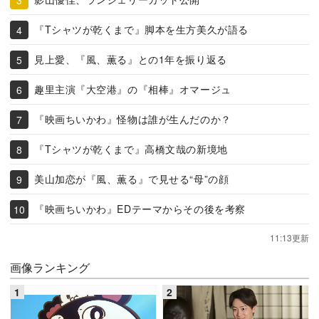
『Tシャツが乾くまで』脚本を生方美久が語る
見上愛、『風、薫る』との1年を振り返る
趣里主演『大空港』の『相棒』オマージュ
『映画ちいかわ』怪物は誰が生んだのか？
『Tシャツが乾くまで』高橋文哉の新境地
美山加恋が『風、薫る』で見せる“母”の顔
『映画ちいかわ』EDテーマからその後を考察
11:13更新
画像ランキング