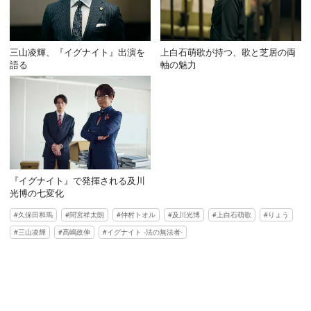
三山凌輝、『イグナイト』出演を
上白石萌歌が持つ、歌と芝居の両
語る
軸の魅力
『イグナイト』で発揮される及川
光博の七変化
久保田和馬
間宮祥太朗
仲村トオル
及川光博
上白石萌歌
りょう
三山凌輝
髙嶋政伸
イグナイト -法の無法者-