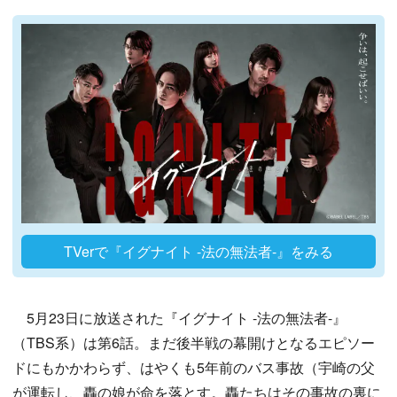
TVerで『イグナイト -法の無法者-』をみる
5月23日に放送された『イグナイト -法の無法者-』
（TBS系）は第6話。まだ後半戦の幕開けとなるエピソー
ドにもかかわらず、はやくも5年前のバス事故（宇崎の父
が運転し、轟の娘が命を落とす。轟たちはその事故の裏に