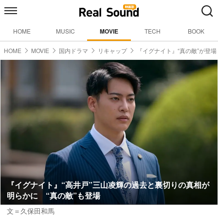
HOME
MUSIC
MOVIE
TECH
BOOK
HOME
MOVIE
国内ドラマ
リキャップ
『イグナイト』“真の敵”が登場
『イグナイト』“高井戸”三山凌輝の過去と裏切りの真相が
明らかに “真の敵”も登場
文＝久保田和馬