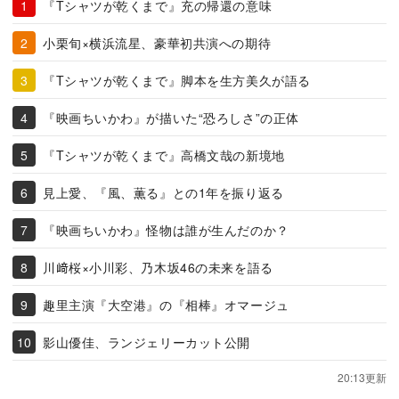
『Tシャツが乾くまで』充の帰還の意味
小栗旬×横浜流星、豪華初共演への期待
『Tシャツが乾くまで』脚本を生方美久が語る
『映画ちいかわ』が描いた“恐ろしさ”の正体
『Tシャツが乾くまで』高橋文哉の新境地
見上愛、『風、薫る』との1年を振り返る
『映画ちいかわ』怪物は誰が生んだのか？
川﨑桜×小川彩、乃木坂46の未来を語る
趣里主演『大空港』の『相棒』オマージュ
影山優佳、ランジェリーカット公開
20:13更新