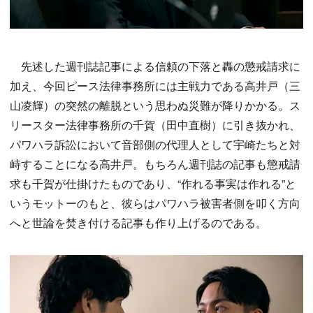
先述した週刊誌記事による信頼の下落と轟の懲戒請求に
加え、今回ピース法律事務所には主戦力である高井戸（三
山凌輝）の突然の離脱という思わぬ災難が降りかかる。ス
リースター法律事務所の千賀（田中直樹）に引き抜かれ、
パワハラ訴訟において音部側の代理人として宇崎たちと対
峙することになる高井戸。もちろん週刊誌の記事も懲戒請
求も千賀が仕掛けたものであり、“作れる事実は作れる”と
いうモットーのもと、彼らはパワハラ被害者側を叩く方向
へと世論を焚き付ける記事も作り上げるのである。