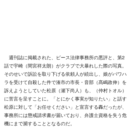
週刊誌に掲載された、ピース法律事務所の悪評と、第2
話で宇崎（間宮祥太朗）がクラブで大暴れした際の写真。
そのせいで訴訟を取り下げる依頼人が続出し、娘がパワハ
ラを受けて自殺した件で湊市の市長・音部（髙嶋政伸）を
訴えようとしていた松原（瀬下尚人）も、（仲村トオル）
に苦言を呈すことに。「とにかく事実が知りたい」と話す
松原に対して「お任せください」と宣言する轟だったが、
事務所には懲戒請求書が届いており、弁護士資格を失う危
機にまで瀕することとなるのだ。