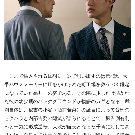
ここで挿入される回想シーンで思い出すのは第4話、大
手ハウスメーカーに圧をかけられた町工場を救うべく躍起
になっていた高井戸の姿である。その際に少しだけ描かれ
た彼の幼少期のバックグラウンドが物語のカギとなる。裁
判自体は、秘書の小谷（酒井若菜）の証言によって音部の
セクハラと内部告発の隠滅が語られることで、原告側有利
へと一気に形成逆転。大敗が確実となった千賀に対して高
井戸は、自身が彼の十八番である証拠の捏造によって破産