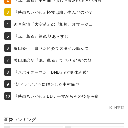
『映画ちいかわ』怪物は誰が生んだのか？
趣里主演『大空港』の『相棒』オマージュ
『風、薫る』第95話あらすじ
影山優佳、白ワンピ姿でスタイル際立つ
美山加恋が『風、薫る』で見せる“母”の顔
『スパイダーマン：BND』の“夏休み感”
“朝ドラ”とともに躍進した中村倫也
『映画ちいかわ』EDテーマからその後を考察
10:14更新
画像ランキング