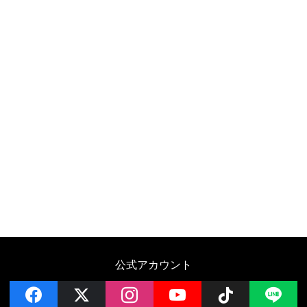
公式アカウント
facebook
x
instagram
YouTube
Follow on 
LI