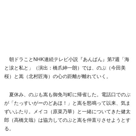
朝ドラことNHK連続テレビ小説『あんぱん』第7週「海
と涙と私と」（演出：橋爪紳一朗）では、のぶ（今田美
桜）と嵩（北村匠海）の心の距離が離れていく。
夏休み、のぶも嵩も御免与町に帰省した。電話口でのぶ
が「たっすいがーのどあほ！」と嵩を怒鳴って以来、気ま
ずいふたり。メイコ（原菜乃華）と一緒についてきた健太
郎（高橋文哉）は協力してのぶと嵩を仲直りさせようとす
る。