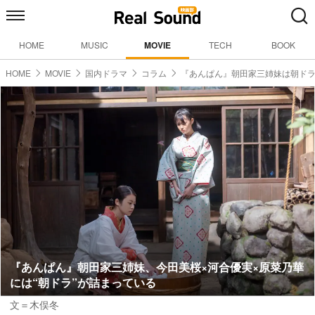
HOME
MUSIC
MOVIE
TECH
BOOK
HOME
MOVIE
国内ドラマ
コラム
『あんぱん』朝田家三姉妹は朝ド
『あんぱん』朝田家三姉妹、今田美桜×河合優実×原菜乃華
には“朝ドラ”が詰まっている
文＝木俣冬