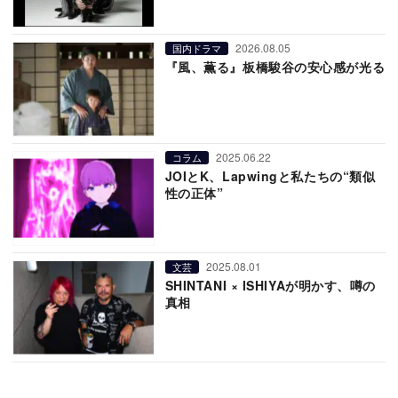
2026.08.05
国内ドラマ
『風、薫る』板橋駿谷の安心感が光る
2025.06.22
コラム
JOIとK、Lapwingと私たちの“類似
性の正体”
2025.08.01
文芸
SHINTANI × ISHIYAが明かす、噂の
真相