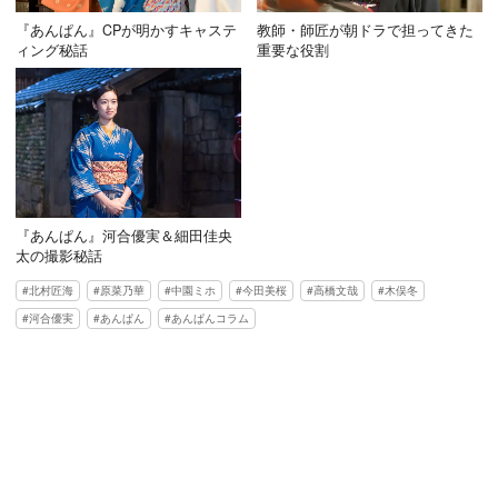
『あんぱん』CPが明かすキャステ
教師・師匠が朝ドラで担ってきた
ィング秘話
重要な役割
『あんぱん』河合優実＆細田佳央
太の撮影秘話
北村匠海
原菜乃華
中園ミホ
今田美桜
高橋文哉
木俣冬
河合優実
あんぱん
あんぱんコラム