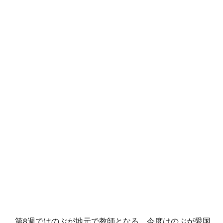
第8週ではのぶが地元で教師となる。今度はのぶが愛国