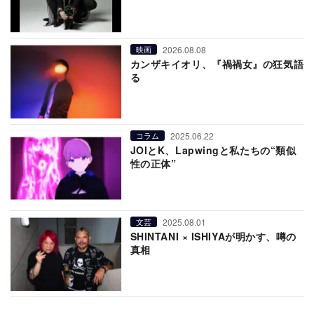
2026.08.08
映画
カンザキイオリ、『禍禍女』の狂気語
る
2025.06.22
コラム
JOIとK、Lapwingと私たちの“類似
性の正体”
2025.08.01
文芸
SHINTANI × ISHIYAが明かす、噂の
真相