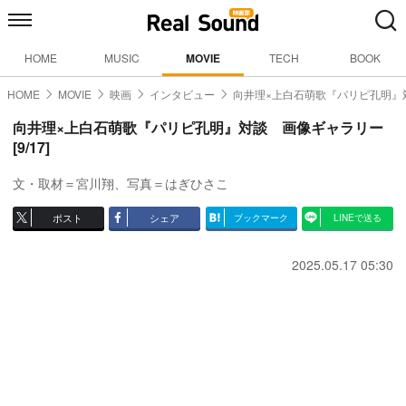
HOME
MUSIC
MOVIE
TECH
BOOK
HOME
MOVIE
映画
インタビュー
向井理×上白石萌歌『パリピ孔明』
向井理×上白石萌歌『パリピ孔明』対談 画像ギャラリー
[9/17]
文・取材＝宮川翔、写真＝はぎひさこ
ポスト
シェア
ブックマーク
LINEで送る
2025.05.17 05:30