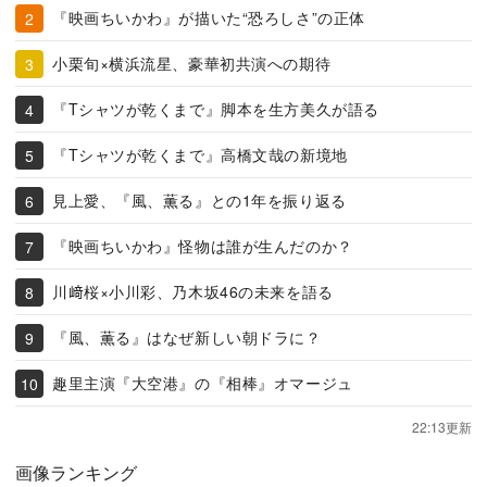
『映画ちいかわ』が描いた“恐ろしさ”の正体
小栗旬×横浜流星、豪華初共演への期待
『Tシャツが乾くまで』脚本を生方美久が語る
『Tシャツが乾くまで』高橋文哉の新境地
見上愛、『風、薫る』との1年を振り返る
『映画ちいかわ』怪物は誰が生んだのか？
川﨑桜×小川彩、乃木坂46の未来を語る
『風、薫る』はなぜ新しい朝ドラに？
趣里主演『大空港』の『相棒』オマージュ
22:13更新
画像ランキング