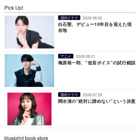
Pick Up!
2026.08.02
国内ドラマ
白石聖、デビュー10年目を迎えた現
在地
2026.08.01
アニメ
梅原裕一郎、“低音ボイス”の試行錯誤
2026.07.29
国内ドラマ
関水渚の“絶対に諦めない”という決意
blueprint book store