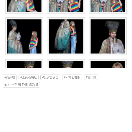
向井理
上白石萌歌
はぎひさこ
パリピ孔明
宮川翔
パリピ孔明 THE MOVIE