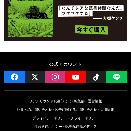
公式アカウント
facebook
x
instagram
YouTube
Follow on 
LI
リアルサウンド映画部とは
編集部・運営情報
記事へのお問い合わせ
広告に関するお問い合わせ
採用情報
プライバシーポリシー
クッキーポリシー
外部送信ポリシー
記事配信先メディア