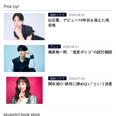
Pick Up!
2026.08.02
国内ドラマ
白石聖、デビュー10年目を迎えた現
在地
2026.08.01
アニメ
梅原裕一郎、“低音ボイス”の試行錯誤
2026.07.29
国内ドラマ
関水渚の“絶対に諦めない”という決意
blueprint book store