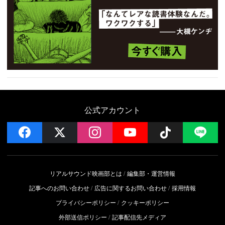
公式アカウント
facebook
x
instagram
YouTube
Follow on 
LI
リアルサウンド映画部とは
編集部・運営情報
記事へのお問い合わせ
広告に関するお問い合わせ
採用情報
プライバシーポリシー
クッキーポリシー
外部送信ポリシー
記事配信先メディア