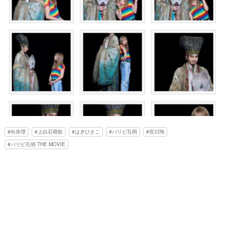
向井理
上白石萌歌
はぎひさこ
パリピ孔明
宮川翔
パリピ孔明 THE MOVIE