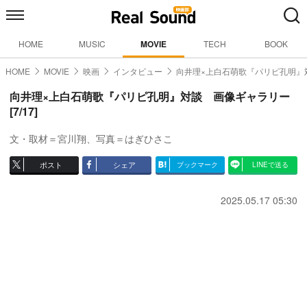
HOME
MUSIC
MOVIE
TECH
BOOK
HOME
MOVIE
映画
インタビュー
向井理×上白石萌歌『パリピ孔明』
向井理×上白石萌歌『パリピ孔明』対談 画像ギャラリー
[7/17]
文・取材＝宮川翔、写真＝はぎひさこ
ポスト
シェア
ブックマーク
LINEで送る
2025.05.17 05:30