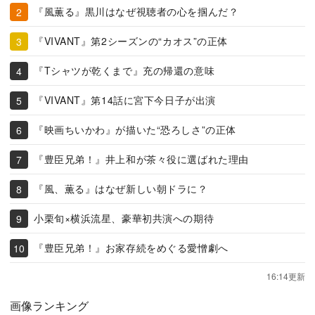
『風薫る』黒川はなぜ視聴者の心を掴んだ？
『VIVANT』第2シーズンの“カオス”の正体
『Tシャツが乾くまで』充の帰還の意味
『VIVANT』第14話に宮下今日子が出演
『映画ちいかわ』が描いた“恐ろしさ”の正体
『豊臣兄弟！』井上和が茶々役に選ばれた理由
『風、薫る』はなぜ新しい朝ドラに？
小栗旬×横浜流星、豪華初共演への期待
『豊臣兄弟！』お家存続をめぐる愛憎劇へ
16:14更新
画像ランキング