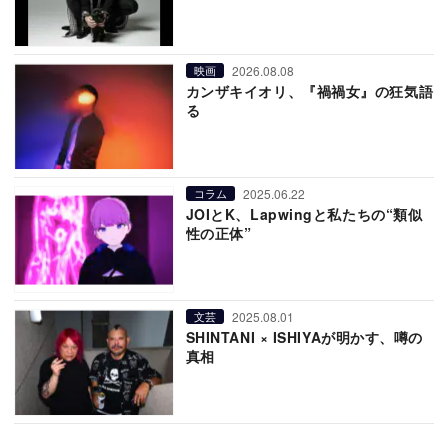
2026.08.08
映画
カンザキイオリ、『禍禍女』の狂気語
る
2025.06.22
コラム
JOIとK、Lapwingと私たちの“類似
性の正体”
2025.08.01
文芸
SHINTANI × ISHIYAが明かす、噂の
真相