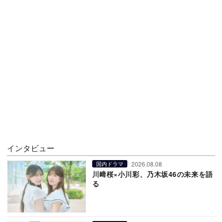
インタビュー
2026.08.08
国内ドラマ
川﨑桜×小川彩、乃木坂46の未来を語
る