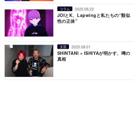
2025.06.22
コラム
JOIとK、Lapwingと私たちの“類似
性の正体”
2025.08.01
文芸
SHINTANI × ISHIYAが明かす、噂の
真相