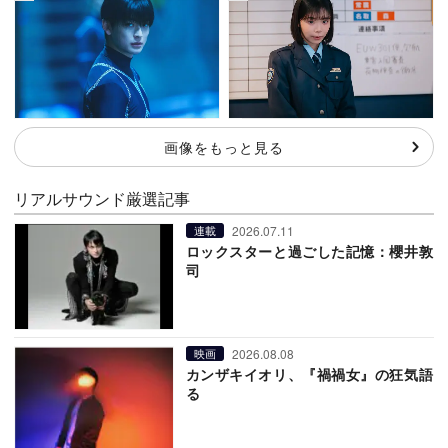
画像をもっと見る
リアルサウンド厳選記事
2026.07.11
連載
ロックスターと過ごした記憶：櫻井敦
司
2026.08.08
映画
カンザキイオリ、『禍禍女』の狂気語
る