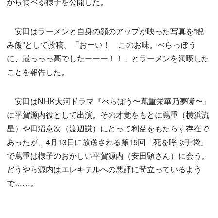
がら食べる様子を公開した。
安田はラーメンと自身の顔のアップが映った写真を“睨
み飯”として投稿。「おーい！ このお味。べらっぼう
に、最っっっ高でしたーーー！！」とラーメンを満喫した
ことを報告した。
安田はNHK大河ドラマ『べらぼう〜蔦重栄華乃夢噺〜』
に平賀源内役として出演。その才覚をもとに蔦重（横浜流
星）や田沼意次（渡辺謙）にとって利益をもたらす存在で
あったが、4月13日に放送される第15回「死を呼ぶ手袋」
で蔦重は様子のおかしい平賀源内（安田顕さん）に会う。
どうやら源内はエレキテルへの悪評に苛立っているよう
で……。