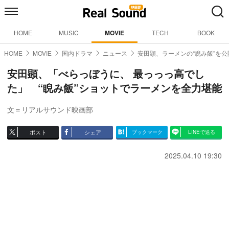
HOME
MUSIC
MOVIE
TECH
BOOK
HOME
MOVIE
国内ドラマ
ニュース
安田顕、ラーメンの“睨み飯”を公
安田顕、「べらっぼうに、 最っっっ高でし
た」 “睨み飯”ショットでラーメンを全力堪能
文＝リアルサウンド映画部
ポスト
シェア
ブックマーク
LINEで送る
2025.04.10 19:30