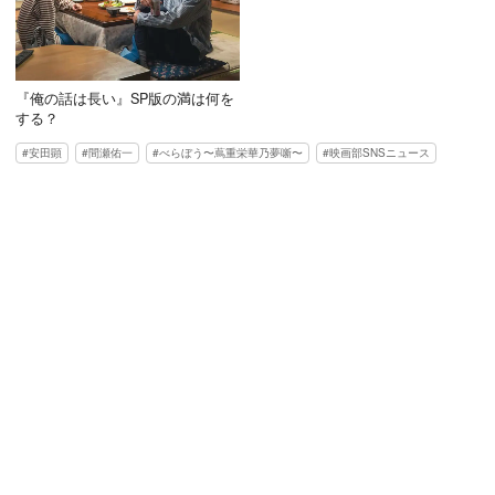
『俺の話は長い』SP版の満は何を
する？
安田顕
間瀬佑一
べらぼう〜蔦重栄華乃夢噺〜
映画部SNSニュース