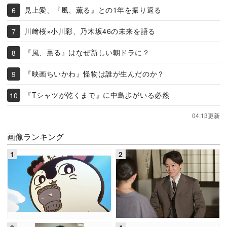
見上愛、『風、薫る』との1年を振り返る
川﨑桜×小川彩、乃木坂46の未来を語る
『風、薫る』はなぜ新しい朝ドラに？
『映画ちいかわ』怪物は誰が生んだのか？
『Tシャツが乾くまで』に中島歩がいる必然
04:13更新
画像ランキング