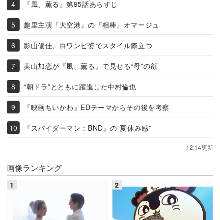
『風、薫る』第95話あらすじ
趣里主演『大空港』の『相棒』オマージュ
影山優佳、白ワンピ姿でスタイル際立つ
美山加恋が『風、薫る』で見せる“母”の顔
“朝ドラ”とともに躍進した中村倫也
『映画ちいかわ』EDテーマからその後を考察
『スパイダーマン：BND』の“夏休み感”
12:14更新
画像ランキング