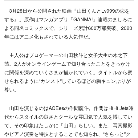
3月28日から公開された映画『山田くんとLv999の恋を
する』。原作はマンガアプリ「GANMA!」連載のましろに
よる同名コミックスで、シリーズ累計600万部突破、2023
年にはアニメ化もされている人気作だ。
主人公はプロゲーマーの山田秋斗と女子大生の木之下
茜。2人がオンラインゲームで知り合ったことをきっかけ
に関係を深めていくさまが描かれていく。タイトルから察
せられるように“カンスト”しているほどの胸キュンぶりが
尊い。
山田を演じるのはACEesの作間龍斗。作間はHiHi Jets時
代からスタイルの良さとクールな雰囲気で人気を博してい
て、その印象はたしかに「山田」らしい。また、写真撮影
やピアノ演奏を特技とすることでも知られ、“さらっと”ク