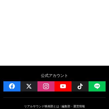
公式アカウント
facebook
x
instagram
YouTube
Follow on 
LI
リアルサウンド映画部とは
編集部・運営情報