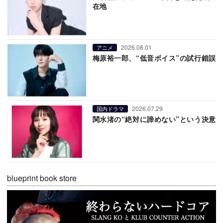
在地
2026.08.01
アニメ
梅原裕一郎、“低音ボイス”の試行錯誤
2026.07.29
国内ドラマ
関水渚の“絶対に諦めない”という決意
blueprint book store