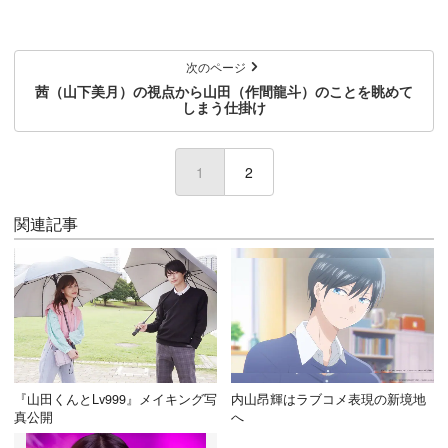
次のページ
茜（山下美月）の視点から山田（作間龍斗）のことを眺めて
しまう仕掛け
1
(current)
2
関連記事
『山田くんとLv999』メイキング写
内山昂輝はラブコメ表現の新境地
真公開
へ