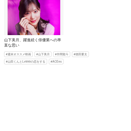
山下美月、躍進続く俳優業への率
直な思い
週末オススメ映画
山下美月
作間龍斗
徳田要太
山田くんとLv999の恋をする
ACEes