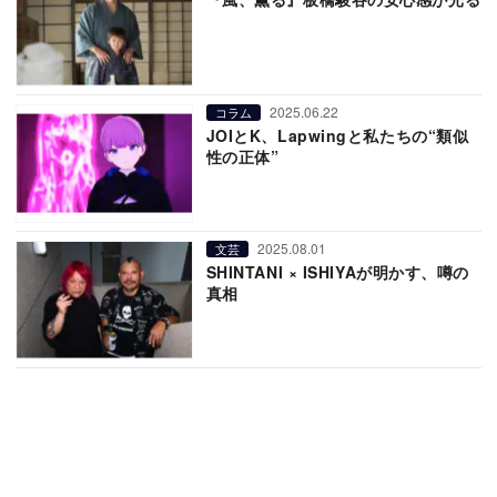
2025.06.22
コラム
JOIとK、Lapwingと私たちの“類似
性の正体”
2025.08.01
文芸
SHINTANI × ISHIYAが明かす、噂の
真相