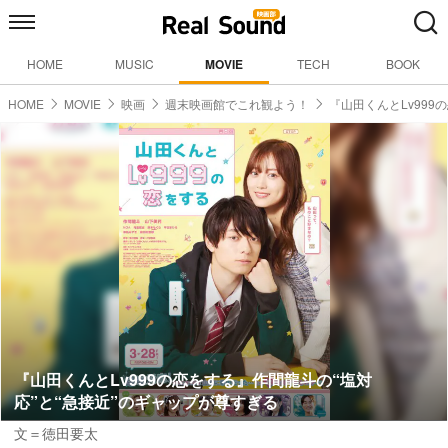
HOME
MUSIC
MOVIE
TECH
BOOK
HOME
MOVIE
映画
週末映画館でこれ観よう！
『山田くんとLv99
『山田くんとLv999の恋をする』作間龍斗の“塩対
応”と“急接近”のギャップが尊すぎる
文＝徳田要太