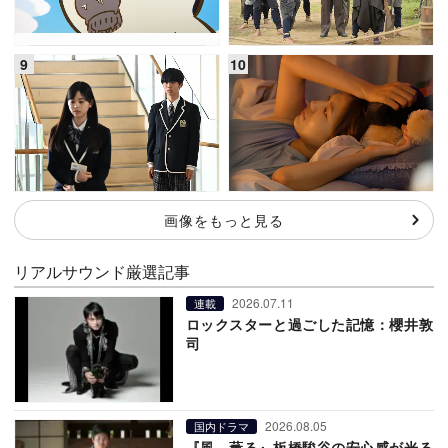
画像をもっと見る
リアルサウンド厳選記事
2026.07.11
連載
ロックスターと過ごした記憶：櫻井敦
司
2026.08.05
国内ドラマ
『風、薫る』板橋駿谷の安心感が光る