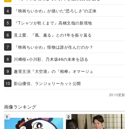
『映画ちいかわ』が描いた“恐ろしさ”の正体
『Tシャツが乾くまで』高橋文哉の新境地
見上愛、『風、薫る』との1年を振り返る
『映画ちいかわ』怪物は誰が生んだのか？
川﨑桜×小川彩、乃木坂46の未来を語る
趣里主演『大空港』の『相棒』オマージュ
影山優佳、ランジェリーカット公開
20:13更新
画像ランキング