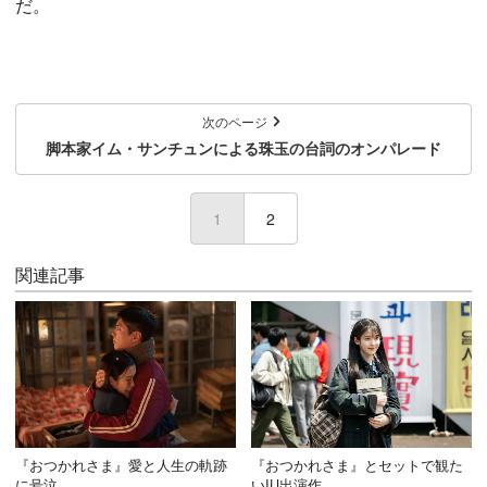
だ。
次のページ
脚本家イム・サンチュンによる珠玉の台詞のオンパレード
1
(current)
2
関連記事
『おつかれさま』愛と人生の軌跡
『おつかれさま』とセットで観た
に号泣
いIU出演作