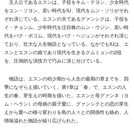
主人公であるエスンは、子役をキム・テヨン、少女時代
をユン・ソヨン、若い時代をIU、現代をムン・ソリがそれ
ぞれ演じている。エスンの夫であるグァンシクは、子役を
イ・チョンム、少年時代を注目株のムン・ウジン、若い時
代をパク・ボゴム、現代をパク・ヘジュンがそれぞれ演じ
ており、壮大な人生物語となっている。なかでもIUは、エ
スンとエスンの娘であり現代を生きるクムミョンの2役
を、圧倒的な演技力で巧みに演じ分けている。
物語は、エスンの幼少期から人生の最期の章までを、四
季になぞらえ描いていく。第1章は「春」で、エスンの人
生の春、芽生えの時期を描いた。エスンと母グァンネ（ヨ
ム・ヘラン）の母娘の親子愛に、グァンシクとの恋の芽生
えから愛への移り変わりを島の人々との関係性も絡め、人
情味溢れた物語が繰り広げられた。