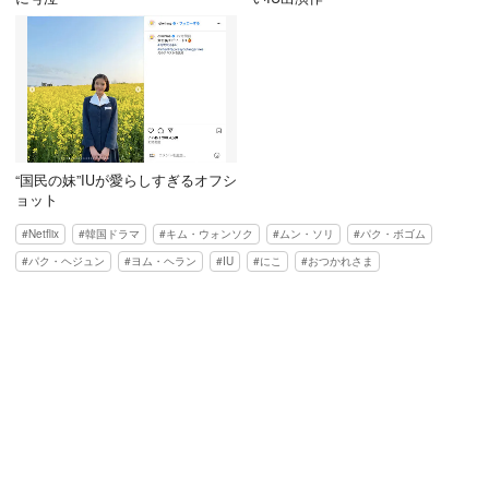
“国民の妹”IUが愛らしすぎるオフシ
ョット
Netflix
韓国ドラマ
キム・ウォンソク
ムン・ソリ
パク・ボゴム
パク・ヘジュン
ヨム・ヘラン
IU
にこ
おつかれさま