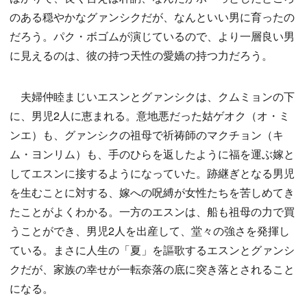
のある穏やかなグァンシクだが、なんといい男に育ったの
だろう。パク・ボゴムが演じているので、より一層良い男
に見えるのは、彼の持つ天性の愛嬌の持つ力だろう。
夫婦仲睦まじいエスンとグァンシクは、クムミョンの下
に、男児2人に恵まれる。意地悪だった姑ゲオク（オ・ミ
ンエ）も、グァンシクの祖母で祈祷師のマクチョン（キ
ム・ヨンリム）も、手のひらを返したように福を運ぶ嫁と
してエスンに接するようになっていた。跡継ぎとなる男児
を生むことに対する、嫁への呪縛が女性たちを苦しめてき
たことがよくわかる。一方のエスンは、船も祖母の力で買
うことができ、男児2人を出産して、堂々の強さを発揮し
ている。まさに人生の「夏」を謳歌するエスンとグァンシ
クだが、家族の幸せが一転奈落の底に突き落とされること
になる。