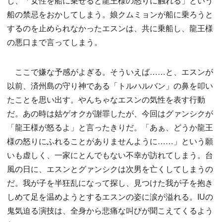
し、「女性を船に乗せると龍王様の怒りに触れる」という
船の禁忌をおかしてしまう。娘クムミョンが船に乗ろうと
するのを止められなかったエスンは、共に乗船し、龍王様
の悪口まで言ってしまう。
ここで嫌な予感がよぎる。そういえば……と、エスンが
以前、済州島の守り神である「トルハルバン」の鼻を叩い
たことを思い出す。やんちゃなエスンの気性を表す行動
だ。あの時は姑ゲオクが謝罪したが、今回はグァンシクが
「龍王様が怒るよ」と言ったきりだ。「あぁ、どうか龍王
様の怒りにふれることがありませんように……」という願
いも虚しく、一家にとんでもない不幸が訪れてしまう。台
風の日に、エスンとグァンシクは次男を亡くしてしまうの
だ。我が子を半狂乱になって探し、見つけた我が子を抱き
しめて足を温めようとするエスンの姿に涙が溢れる。IUの
鬼気迫る演技は、全身から悲痛な叫びが聞こえてくるよう