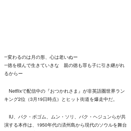
―変わるのは月の形、心は老いぬー
―徳を積んで生きていきな 親の徳も罪も子に引き継がれ
るからー
Netflixで配信中の『おつかれさま』が非英語圏世界ラン
キング2位（3月19日時点）とヒット街道を爆走中だ。
IU、パク・ボゴム、ムン・ソリ、パク・ヘジュンらが共
演する本作は、1950年代の済州島から現代のソウルを舞台