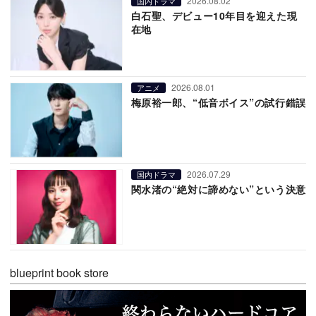
2026.08.02
国内ドラマ
白石聖、デビュー10年目を迎えた現
在地
2026.08.01
アニメ
梅原裕一郎、“低音ボイス”の試行錯誤
2026.07.29
国内ドラマ
関水渚の“絶対に諦めない”という決意
blueprint book store