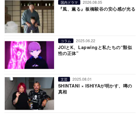
2026.08.05
国内ドラマ
『風、薫る』板橋駿谷の安心感が光る
2025.06.22
コラム
JOIとK、Lapwingと私たちの“類似
性の正体”
2025.08.01
文芸
SHINTANI × ISHIYAが明かす、噂の
真相