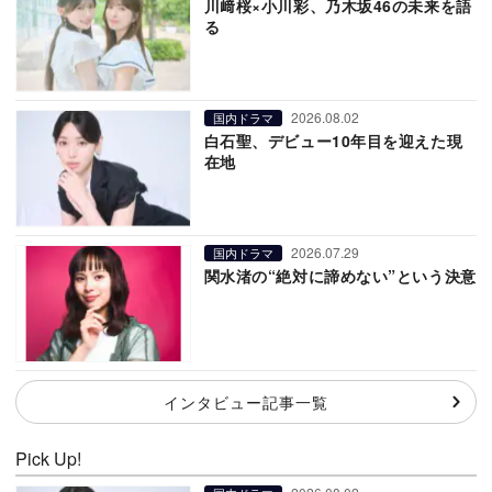
川﨑桜×小川彩、乃木坂46の未来を語
る
2026.08.02
国内ドラマ
白石聖、デビュー10年目を迎えた現
在地
2026.07.29
国内ドラマ
関水渚の“絶対に諦めない”という決意
インタビュー記事一覧
Pick Up!