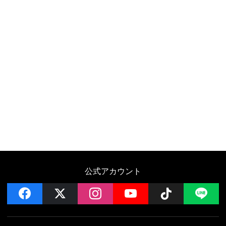
公式アカウント
facebook
x
instagram
YouTube
Follow on 
LI