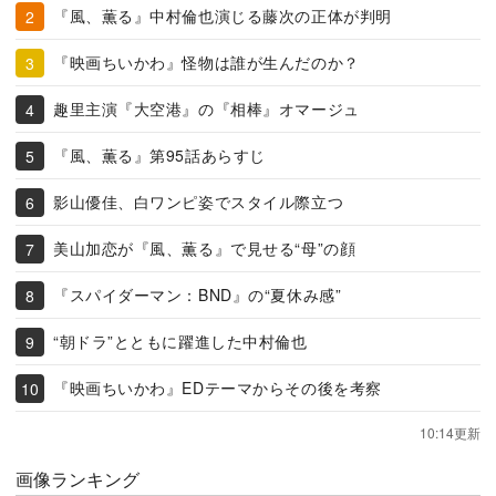
『風、薫る』中村倫也演じる藤次の正体が判明
『映画ちいかわ』怪物は誰が生んだのか？
趣里主演『大空港』の『相棒』オマージュ
『風、薫る』第95話あらすじ
影山優佳、白ワンピ姿でスタイル際立つ
美山加恋が『風、薫る』で見せる“母”の顔
『スパイダーマン：BND』の“夏休み感”
“朝ドラ”とともに躍進した中村倫也
『映画ちいかわ』EDテーマからその後を考察
10:14更新
画像ランキング