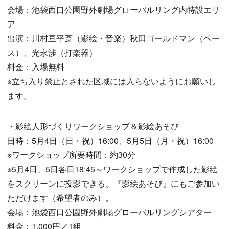
会場：池袋西口公園野外劇場グローバルリング内特設エリ
ア
出演：川村亘平斎（影絵・音楽）秋田ゴールドマン（ベー
ス）、光永渉（打楽器）
料金：入場無料
※立ち入り禁止とされた区域には入らないようにお願いし
ます。
・影絵人形づくりワークショップ＆影絵あそび
日時：5月4日（日・祝）16:00、5月5日（月・祝）16:00
※ワークショップ所要時間：約30分
※5月4日、5日各日18:45～ワークショップで作成した影絵
をスクリーンに投影できる、『影絵あそび』にもご参加い
ただけます（希望者のみ）。
会場：池袋西口公園野外劇場グローバルリングシアター
料金：1,000円／1組