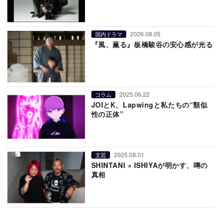
2026.08.05
国内ドラマ
『風、薫る』板橋駿谷の安心感が光る
2025.06.22
コラム
JOIとK、Lapwingと私たちの“類似
性の正体”
2025.08.01
文芸
SHINTANI × ISHIYAが明かす、噂の
真相