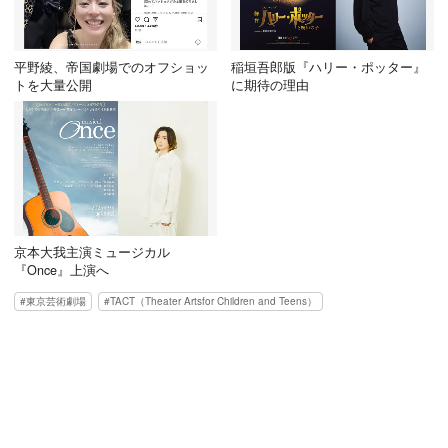
平野綾、帝国劇場でのオフショッ
稲垣吾郎版『ハリー・ポッター』
トを大量公開
に期待の理由
京本大我主演ミュージカル
『Once』上演へ
東京芸術劇場
TACT（Theater Artsfor Children and Teens）