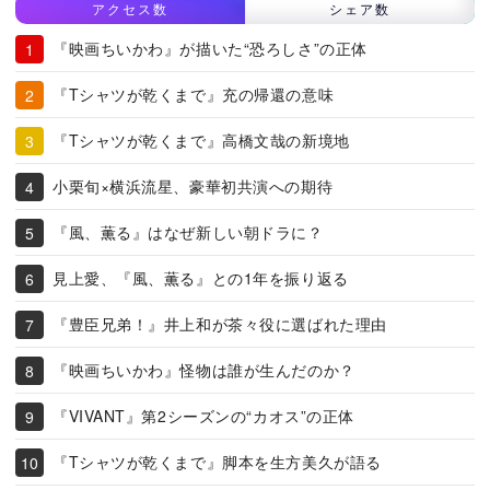
アクセス数
シェア数
『映画ちいかわ』が描いた“恐ろしさ”の正体
『Tシャツが乾くまで』充の帰還の意味
『Tシャツが乾くまで』高橋文哉の新境地
小栗旬×横浜流星、豪華初共演への期待
『風、薫る』はなぜ新しい朝ドラに？
見上愛、『風、薫る』との1年を振り返る
『豊臣兄弟！』井上和が茶々役に選ばれた理由
『映画ちいかわ』怪物は誰が生んだのか？
『VIVANT』第2シーズンの“カオス”の正体
『Tシャツが乾くまで』脚本を生方美久が語る