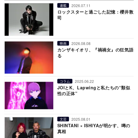
2026.07.11
連載
ロックスターと過ごした記憶：櫻井敦
司
2026.08.08
映画
カンザキイオリ、『禍禍女』の狂気語
る
2025.06.22
コラム
JOIとK、Lapwingと私たちの“類似
性の正体”
2025.08.01
文芸
SHINTANI × ISHIYAが明かす、噂の
真相