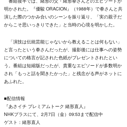
番組後半では、緒形の父・緒形拳さんとのエピソードが
明かされた。『優駿 ORACION』（1988年）で拳さんと共
演した際のつかみ合いのシーンを振り返り、「実の親子だ
からこそ思いっきりできた」と当時の心境を明かした。
「演技は伝統芸能じゃないから教えることは何もない」
と言ったという拳さんだったが、撮影後には仕事への姿勢
についての格言が記された色紙がプレゼントされたとい
う。番組は短縮版だったが、貴重なエピソードが多数明か
され「もっと話を聞きたかった」と残念がる声がネットに
あふれた。
■配信情報
『あさイチ プレミアムトーク 緒形直人』
NHKプラスにて、2月7日（金）09:53まで配信中
ゲスト：緒形直人