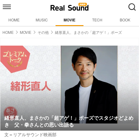
HOME
MUSIC
MOVIE
TECH
BOOK
HOME
MOVIE
その他
緒形直人、まさかの「超アゲ！」ポーズ
緒形直人、まさかの「超アゲ！」ポーズでスタジオどよめ
き 父・拳さんとの思い出語る
文＝リアルサウンド映画部