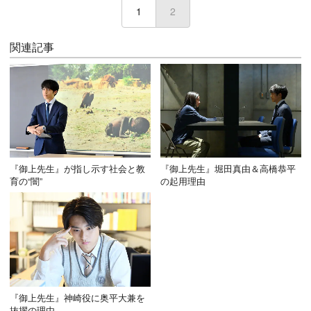
1
2
(current)
関連記事
『御上先生』が指し示す社会と教
『御上先生』堀田真由＆高橋恭平
育の“闇”
の起用理由
『御上先生』神崎役に奥平大兼を
抜擢の理由