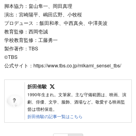
脚本協力：畠山隼一、岡田真理
演出：宮崎陽平、嶋田広野、小牧桜
プロデュース ：飯田和孝、中西真央、中澤美波
教育監修：西岡壱誠
学校教育監修：工藤勇一
製作著作：TBS
©︎TBS
公式サイト：https://www.tbs.co.jp/mikami_sensei_tbs/
Follow on SNS
折田侑駿
1990年生まれ。文筆家。主な守備範囲は、映画、演
劇、俳優、文学、服飾、酒場など。敬愛する映画監
督は増村保造。
折田侑駿の記事一覧はこちら