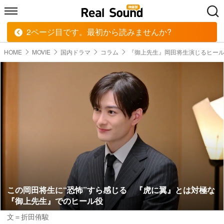
2ページ目です。最初から読みませんか?
HOME
MUSIC
MOVIE
TECH
BOOK
HOME
MOVIE
国内ドラマ
コラム
『御上先生』岡田将生演じるヒー
この岡田将生に“恐怖”すら感じる 『虎に翼』とは対極な
『御上先生』でのヒール役
文＝折田侑駿