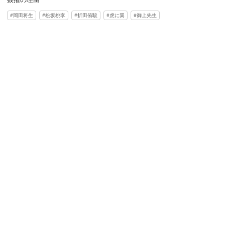
岡田将生
松坂桃李
折田侑駿
虎に翼
御上先生