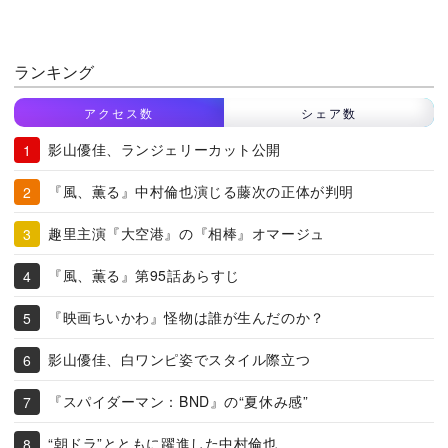
ランキング
アクセス数
シェア数
影山優佳、ランジェリーカット公開
『風、薫る』中村倫也演じる藤次の正体が判明
趣里主演『大空港』の『相棒』オマージュ
『風、薫る』第95話あらすじ
『映画ちいかわ』怪物は誰が生んだのか？
影山優佳、白ワンピ姿でスタイル際立つ
『スパイダーマン：BND』の“夏休み感”
“朝ドラ”とともに躍進した中村倫也