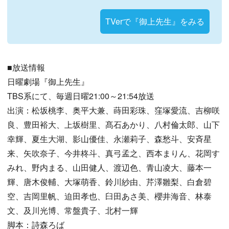
TVerで『御上先生』をみる
■放送情報
日曜劇場『御上先生』
TBS系にて、毎週日曜21:00～21:54放送
出演：松坂桃李、奥平大兼、蒔田彩珠、窪塚愛流、吉柳咲
良、豊田裕大、上坂樹里、髙石あかり、八村倫太郎、山下
幸輝、夏生大湖、影山優佳、永瀬莉子、森愁斗、安斉星
来、矢吹奈子、今井柊斗、真弓孟之、西本まりん、花岡す
みれ、野内まる、山田健人、渡辺色、青山凌大、藤本一
輝、唐木俊輔、大塚萌香、鈴川紗由、芹澤雛梨、白倉碧
空、吉岡里帆、迫田孝也、臼田あさ美、櫻井海音、林泰
文、及川光博、常盤貴子、北村一輝
脚本：詩森ろば