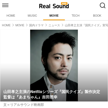
HOME
MUSIC
MOVIE
TECH
BOOK
HOME
MOVIE
国内ドラマ
ニュース
山田孝之主演『国民クイズ』実
山田孝之主演のNetflixシリーズ『国民クイズ』製作決定
監督は『あまちゃん』吉田照幸
文＝リアルサウンド映画部