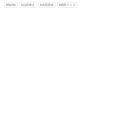
Netflix
山田孝之
吉田照幸
国民クイズ