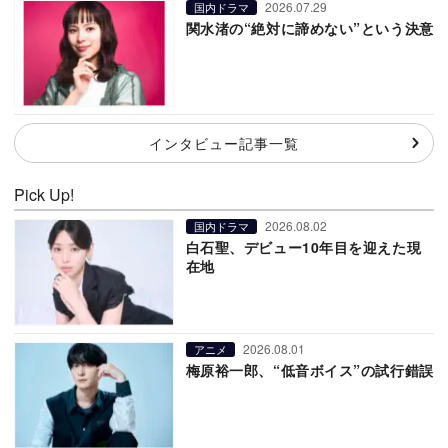
2026.07.29
国内ドラマ
関水渚の“絶対に諦めない”という決意
インタビュー記事一覧
Pick Up!
2026.08.02
国内ドラマ
白石聖、デビュー10年目を迎えた現
在地
2026.08.01
アニメ
梅原裕一郎、“低音ボイス”の試行錯誤