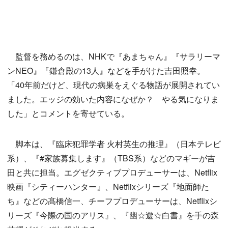
監督を務めるのは、NHKで『あまちゃん』『サラリーマ
ンNEO』『鎌倉殿の13人』などを手がけた吉田照幸。
「40年前だけど、現代の病巣をえぐる物語が展開されてい
ました。エッジの効いた内容になぜか？ やる気になりま
した」とコメントを寄せている。
脚本は、『臨床犯罪学者 火村英生の推理』（日本テレビ
系）、『#家族募集します』（TBS系）などのマギーが吉
田と共に担当。エグゼクティブプロデューサーは、Netflix
映画『シティーハンター』、Netflixシリーズ『地面師た
ち』などの髙橋信一、チーフプロデューサーは、Netflixシ
リーズ『今際の国のアリス』、『幽☆遊☆白書』を手の森