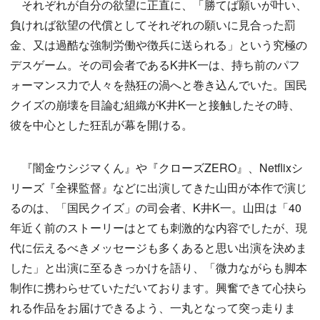
それぞれが自分の欲望に正直に、「勝てば願いが叶い、
負ければ欲望の代償としてそれぞれの願いに見合った罰
金、又は過酷な強制労働や徴兵に送られる」という究極の
デスゲーム。その司会者であるK井K一は、持ち前のパフ
ォーマンス力で人々を熱狂の渦へと巻き込んでいた。国民
クイズの崩壊を目論む組織がK井K一と接触したその時、
彼を中心とした狂乱が幕を開ける。
『闇金ウシジマくん』や『クローズZERO』、Netflixシ
リーズ『全裸監督』などに出演してきた山田が本作で演じ
るのは、「国民クイズ」の司会者、K井K一。山田は「40
年近く前のストーリーはとても刺激的な内容でしたが、現
代に伝えるべきメッセージも多くあると思い出演を決めま
した」と出演に至るきっかけを語り、「微力ながらも脚本
制作に携わらせていただいております。興奮できて心抉ら
れる作品をお届けできるよう、一丸となって突っ走りま