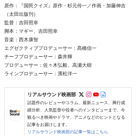
原作：『国民クイズ』原作・杉元伶一／作画・加藤伸吉
（太田出版刊）
監督：吉田照幸
脚本：マギー、吉田照幸
音楽：西木康智
エグゼクティブプロデューサー：髙橋信一
チーフプロデューサー：森井輝
プロデューサー：佐々木弘毅、高瀬大樹
ラインプロデューサー：濱松洋一
Follow on SNS
Follow on SNS
Follow on SN
Author web 
リアルサウンド映画部
話題作のレビューやコラム、最新ニュース、興行成
績分析、人気監督や役者へのインタビューまで、今
観るべき映画やドラマ、アニメなどのヒントとなる
記事をお届けします。
リアルサウンド映画部の記事一覧はこちら