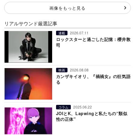
画像をもっと見る
リアルサウンド厳選記事
2026.07.11
連載
ロックスターと過ごした記憶：櫻井敦
司
2026.08.08
映画
カンザキイオリ、『禍禍女』の狂気語
る
2025.06.22
コラム
JOIとK、Lapwingと私たちの“類似
性の正体”