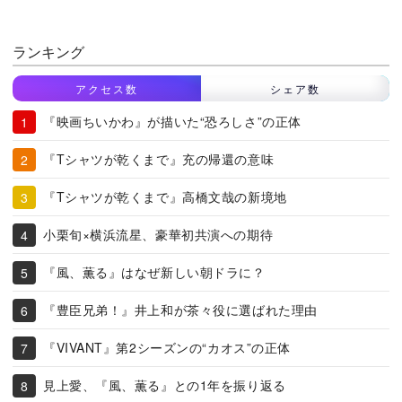
ランキング
アクセス数
シェア数
『映画ちいかわ』が描いた“恐ろしさ”の正体
『Tシャツが乾くまで』充の帰還の意味
『Tシャツが乾くまで』高橋文哉の新境地
小栗旬×横浜流星、豪華初共演への期待
『風、薫る』はなぜ新しい朝ドラに？
『豊臣兄弟！』井上和が茶々役に選ばれた理由
『VIVANT』第2シーズンの“カオス”の正体
見上愛、『風、薫る』との1年を振り返る