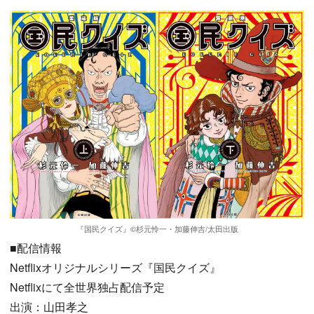
『国民クイズ』©杉元怜一・加藤伸吉/太田出版
■配信情報
Netflixオリジナルシリーズ『国民クイズ』
Netflixにて全世界独占配信予定
出演：山田孝之