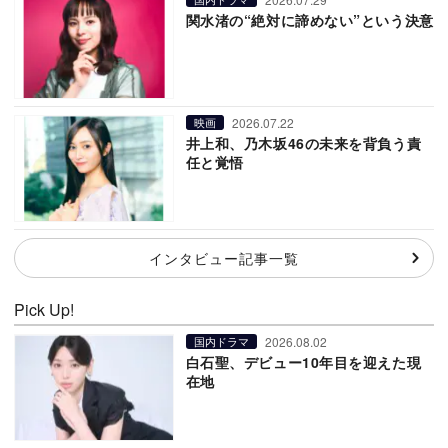
関水渚の“絶対に諦めない”という決意
2026.07.22
映画
井上和、乃木坂46の未来を背負う責
任と覚悟
インタビュー記事一覧
Pick Up!
2026.08.02
国内ドラマ
白石聖、デビュー10年目を迎えた現
在地