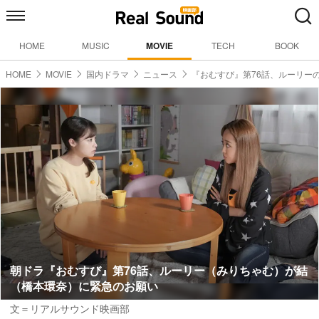
HOME
MUSIC
MOVIE
TECH
BOOK
HOME
MOVIE
国内ドラマ
ニュース
『おむすび』第76話、ルーリー
朝ドラ『おむすび』第76話、ルーリー（みりちゃむ）が結
（橋本環奈）に緊急のお願い
文＝リアルサウンド映画部