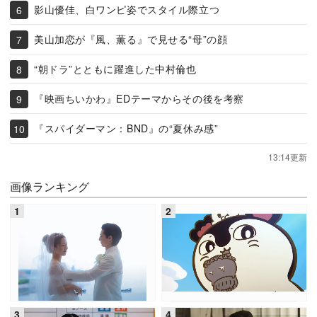
影山優佳、白ワンピ姿でスタイル際立つ
美山加恋が『風、薫る』で見せる“母”の顔
“朝ドラ”とともに躍進した中村倫也
『映画ちいかわ』EDテーマからその後を考察
『スパイダーマン：BND』の“夏休み感”
13:14更新
画像ランキング