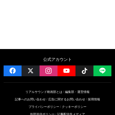
公式アカウント
facebook
x
instagram
YouTube
Follow on 
LI
リアルサウンド映画部とは
編集部・運営情報
記事へのお問い合わせ
広告に関するお問い合わせ
採用情報
プライバシーポリシー
クッキーポリシー
外部送信ポリシー
記事配信先メディア