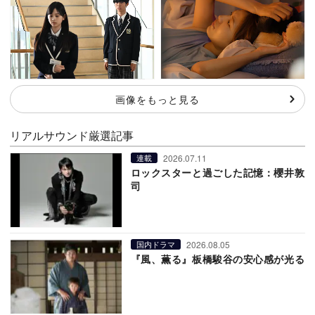
画像をもっと見る
リアルサウンド厳選記事
2026.07.11
連載
ロックスターと過ごした記憶：櫻井敦
司
2026.08.05
国内ドラマ
『風、薫る』板橋駿谷の安心感が光る