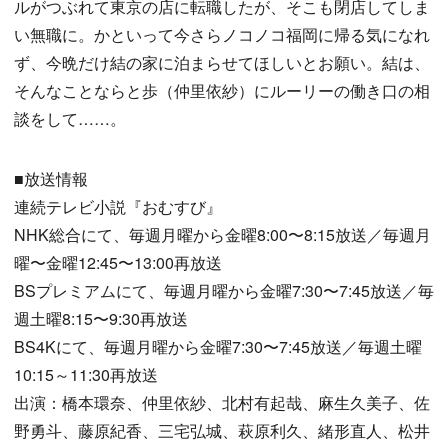
ルがつぶれて東京の店に転職したが、そこも閉店してしま
い無職に。かといって今さらノコノコ福岡に帰る気になれ
ず、今晩だけ結の家に泊まらせてほしいとお願い。結は、
そんなことならと歩（仲里依紗）にルーリーの働き口の相
談をして……。
■放送情報
連続テレビ小説『おむすび』
NHK総合にて、毎週月曜から金曜8:00〜8:15放送／毎週月
曜〜金曜12:45〜13:00再放送
BSプレミアムにて、毎週月曜から金曜7:30〜7:45放送／毎
週土曜8:15〜9:30再放送
BS4Kにて、毎週月曜から金曜7:30〜7:45放送／毎週土曜
10:15～11:30再放送
出演：橋本環奈、仲里依紗、北村有起哉、麻生久美子、佐
野勇斗、藤原紀香、三宅弘城、萩原利久、緒形直人、松井