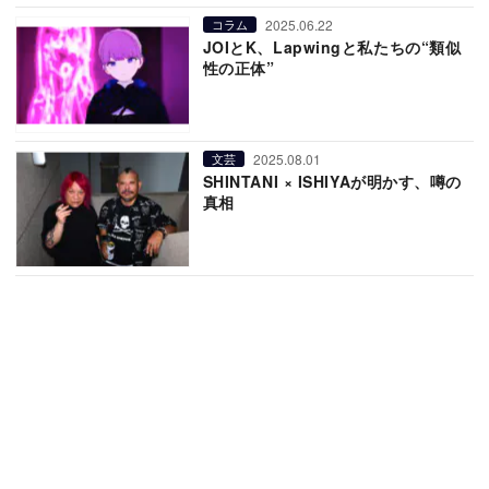
2025.06.22
コラム
JOIとK、Lapwingと私たちの“類似
性の正体”
2025.08.01
文芸
SHINTANI × ISHIYAが明かす、噂の
真相