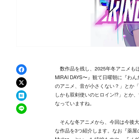
Facebookでシェア
数作品を残し、2025年冬アニメも
MIRAI DAYS〜』観て日曜朝に
xでポスト
のアニメ、音が小さくない？」とか「
はてなブックマーク
しかも双剣使いのヒロイン!?」とか
なっていますね。
LINEで送る
そんな冬アニメから、今回は今後大き
な作品を3つ紹介します。なお『薬屋のひ