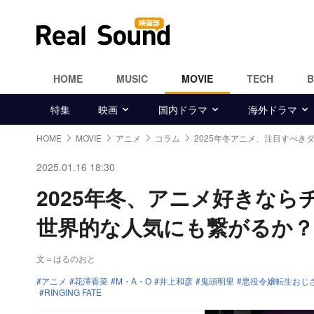
HOME
MUSIC
MOVIE
TECH
特集
映画
国内ドラマ
海外ドラマ
HOME
MOVIE
アニメ
コラム
2025年冬アニメ、注目すべき
2025.01.16 18:30
2025年冬、アニメ好きな
世界的な人気にも繋がるか？
文＝はるのおと
アニメ
花澤香菜
M・A・O
井上和彦
鬼頭明里
悪役令嬢転生おじ
RINGING FATE