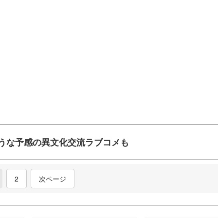
うな予感の異文化交流ラブコメも
current)
2
次ページ