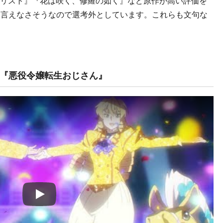
メダリスト』『花は咲く、修羅の如く』など原作が高い評価を
は言えなさそうなので選考外としています。これらも文句な
『悪役令嬢転生おじさん』
Play