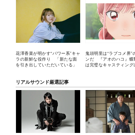
花澤香菜が明かす“パワー系”キャ
鬼頭明里は“ラブコメ界”
ラの新鮮な役作り 「新たな面
ンだ 『アオのハコ』蝶
を引き出していただいている」
は完璧なキャスティング
リアルサウンド厳選記事