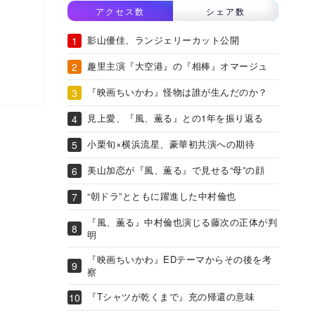
アクセス数
シェア数
影山優佳、ランジェリーカット公開
趣里主演『大空港』の『相棒』オマージュ
『映画ちいかわ』怪物は誰が生んだのか？
見上愛、『風、薫る』との1年を振り返る
小栗旬×横浜流星、豪華初共演への期待
美山加恋が『風、薫る』で見せる“母”の顔
“朝ドラ”とともに躍進した中村倫也
『風、薫る』中村倫也演じる藤次の正体が判
明
『映画ちいかわ』EDテーマからその後を考
察
『Tシャツが乾くまで』充の帰還の意味