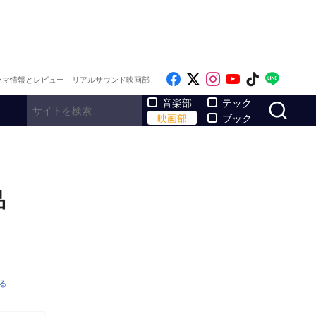
Like on Facebook
Follow on x
Follow on Inst
Follow on Y
Follow on
Follo
ラマ情報とレビュー｜リアルサウンド映画部
サ
音楽部
テック
映画部
ブック
作品
る