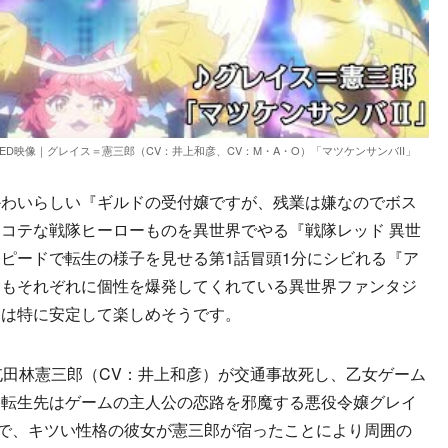
D映像｜グレイス＝憲三郎（CV：井上和彦、CV：M・A・O）「マツケンサンバII」
わいらしい『ギルドの受付嬢ですが、残業は嫌なのでボス
コテな戦隊ヒーローものを異世界でやる『戦隊レッド 異世
ピードで転生の様子を見せる第1話冒頭1分にシビれる『ア
期もそれぞれに個性を爆発してくれている異世界ファンタジ
』は特に安定して楽しめそうです。
田林憲三郎（CV：井上和彦）が交通事故死し、乙女ゲーム
。転生先はゲームの主人公の恋路を邪魔する悪役令嬢グレイ
）で、キツい性格の彼女が憲三郎が宿ったことにより周囲の