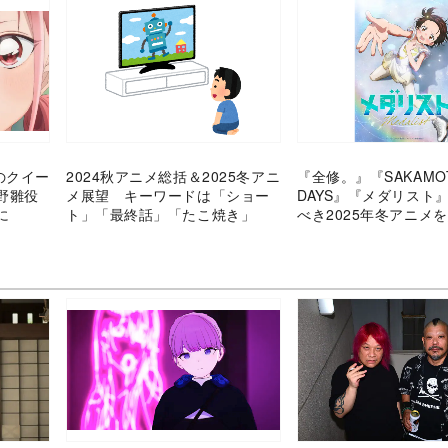
のクイー
2024秋アニメ総括＆2025冬アニ
『全修。』『SAKAMO
野雛役
メ展望 キーワードは「ショー
DAYS』『メダリスト
に
ト」「最終話」「たこ焼き」
べき2025年冬アニメ