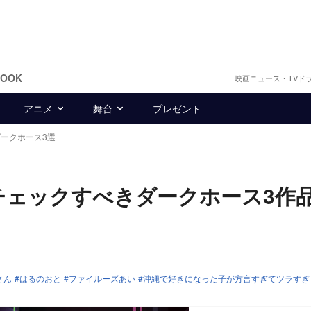
BOOK
映画ニュース・TVド
アニメ
舞台
プレゼント
ダークホース3選
らチェックすべきダークホース3
さん
はるのおと
ファイルーズあい
沖縄で好きになった子が方言すぎてツラすぎ