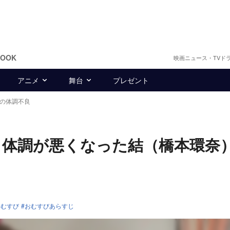
BOOK
映画ニュース・TVド
アニメ
舞台
プレゼント
結の体調不良
、体調が悪くなった結（橋本環奈
おむすび
おむすびあらすじ