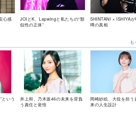
安心感
JOIとK、Lapwingと私たちの“類
SHINTANI × ISHIY
似性の正体”
噂の真相
も
”という
井上和、乃木坂46の未来を背負
岡崎紗絵、大役を担う
う責任と覚悟
来の人生設計