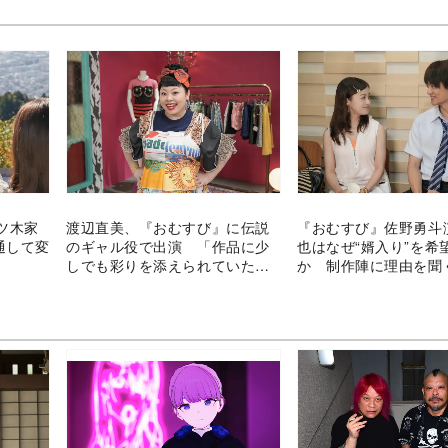
ツ木家
渡辺直美、『おむすび』に伝説
『おむすび』佐野勇斗
通して変
のギャル役で出演 「作品に少
也はなぜ“婿入り”を希
しでも彩りを添えられていた
か 制作陣に理由を聞
ら」