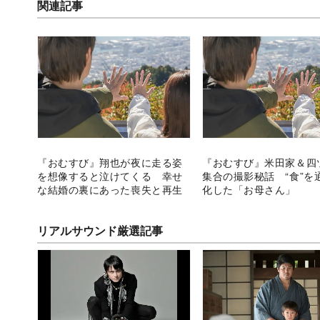
関連記事
『おむすび』翔也が夜に走る姿
『おむすび』米田家＆四
を想像すると泣けてくる 幸せ
集合の撮影秘話 “食”を
な結婚の裏にあった喪失と再生
化した「お母さん」
リアルサウンド厳選記事