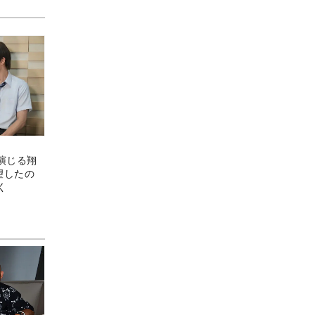
演じる翔
望したの
く