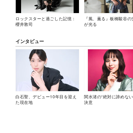
ロックスターと過ごした記憶：
『風、薫る』板橋駿谷の
櫻井敦司
が光る
インタビュー
白石聖、デビュー10年目を迎え
関水渚の“絶対に諦めない
た現在地
決意