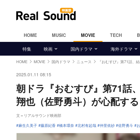
HOME
MUSIC
MOVIE
TECH
特集
映画
国内ドラマ
海外ドラマ
HOME
MOVIE
国内ドラマ
ニュース
『おむすび』第71話、
2025.01.11 08:15
朝ドラ『おむすび』第71話
翔也（佐野勇斗）が心配する
文＝リアルサウンド映画部
麻生久美子
藤原紀香
橋本環奈
北村有起哉
仲里依紗
佐野勇斗