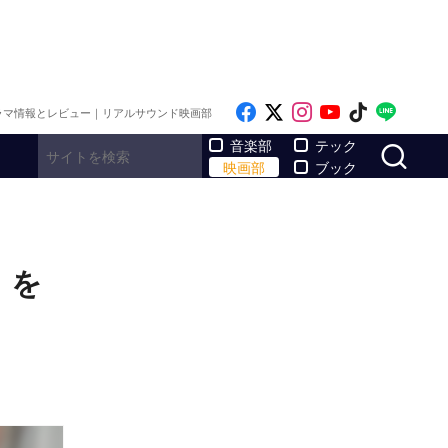
Like on Facebook
Follow on x
Follow on Inst
Follow on Y
Follow on
Follo
ラマ情報とレビュー｜リアルサウンド映画部
サ
音楽部
テック
映画部
ブック
）を