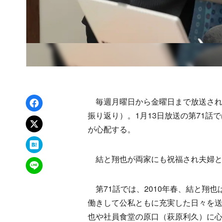
Facebookでシェア
毎週月曜日から金曜日まで放送されて
振り返り）。1月13日放送の第71
xでポスト
が心配する。
はてなブックマーク
結と翔也が両家にも祝福され夫婦と
LINEで送る
第71話では、2010年春、結と翔
働きして公私ともに充実した日々を
也や社員食堂の原口（萩原利久）に