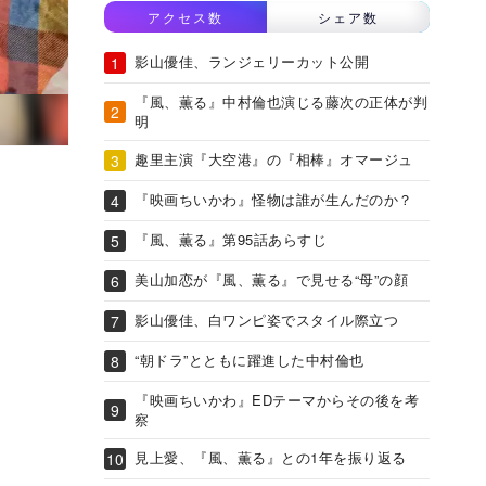
アクセス数
シェア数
影山優佳、ランジェリーカット公開
『風、薫る』中村倫也演じる藤次の正体が判
明
趣里主演『大空港』の『相棒』オマージュ
『映画ちいかわ』怪物は誰が生んだのか？
『風、薫る』第95話あらすじ
美山加恋が『風、薫る』で見せる“母”の顔
影山優佳、白ワンピ姿でスタイル際立つ
“朝ドラ”とともに躍進した中村倫也
『映画ちいかわ』EDテーマからその後を考
察
見上愛、『風、薫る』との1年を振り返る