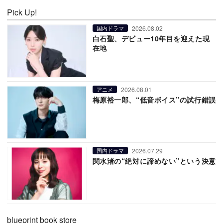
Pick Up!
2026.08.02
国内ドラマ
白石聖、デビュー10年目を迎えた現
在地
2026.08.01
アニメ
梅原裕一郎、“低音ボイス”の試行錯誤
2026.07.29
国内ドラマ
関水渚の“絶対に諦めない”という決意
blueprint book store