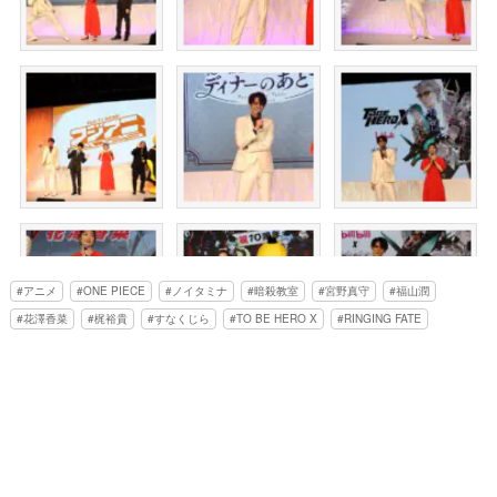
アニメ
ONE PIECE
ノイタミナ
暗殺教室
宮野真守
福山潤
花澤香菜
梶裕貴
すなくじら
TO BE HERO X
RINGING FATE