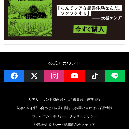
公式アカウント
facebook
x
instagram
YouTube
Follow on 
LI
リアルサウンド映画部とは
編集部・運営情報
記事へのお問い合わせ
広告に関するお問い合わせ
採用情報
プライバシーポリシー
クッキーポリシー
外部送信ポリシー
記事配信先メディア