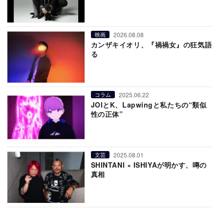
2026.08.08
映画
カンザキイオリ、『禍禍女』の狂気語
る
2025.06.22
コラム
JOIとK、Lapwingと私たちの“類似
性の正体”
2025.08.01
文芸
SHINTANI × ISHIYAが明かす、噂の
真相