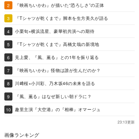
『映画ちいかわ』が描いた“恐ろしさ”の正体
『Tシャツが乾くまで』脚本を生方美久が語る
小栗旬×横浜流星、豪華初共演への期待
『Tシャツが乾くまで』高橋文哉の新境地
見上愛、『風、薫る』との1年を振り返る
『映画ちいかわ』怪物は誰が生んだのか？
川﨑桜×小川彩、乃木坂46の未来を語る
『風、薫る』はなぜ新しい朝ドラに？
趣里主演『大空港』の『相棒』オマージュ
23:13更新
画像ランキング