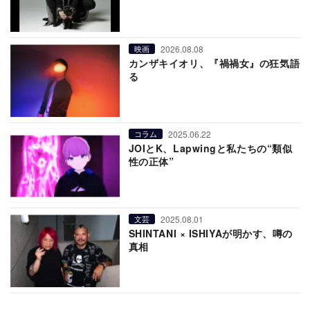
2026.08.08
映画
カンザキイオリ、『禍禍女』の狂気語
る
2025.06.22
コラム
JOIとK、Lapwingと私たちの“類似
性の正体”
2025.08.01
文芸
SHINTANI × ISHIYAが明かす、噂の
真相