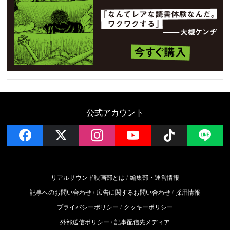
公式アカウント
facebook
x
instagram
YouTube
Follow on 
LI
リアルサウンド映画部とは
編集部・運営情報
記事へのお問い合わせ
広告に関するお問い合わせ
採用情報
プライバシーポリシー
クッキーポリシー
外部送信ポリシー
記事配信先メディア