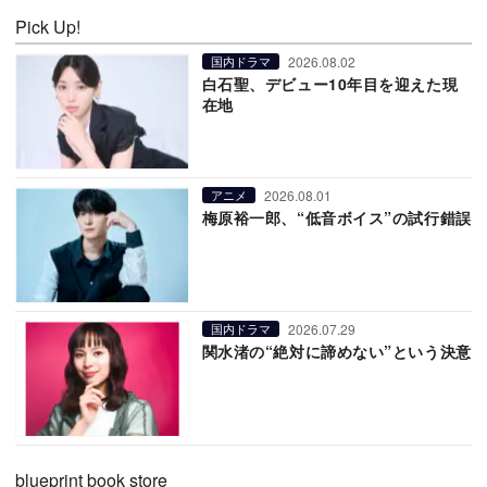
Pick Up!
2026.08.02
国内ドラマ
白石聖、デビュー10年目を迎えた現
在地
2026.08.01
アニメ
梅原裕一郎、“低音ボイス”の試行錯誤
2026.07.29
国内ドラマ
関水渚の“絶対に諦めない”という決意
blueprint book store