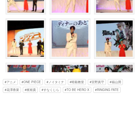
アニメ
ONE PIECE
ノイタミナ
暗殺教室
宮野真守
福山潤
花澤香菜
梶裕貴
すなくじら
TO BE HERO X
RINGING FATE