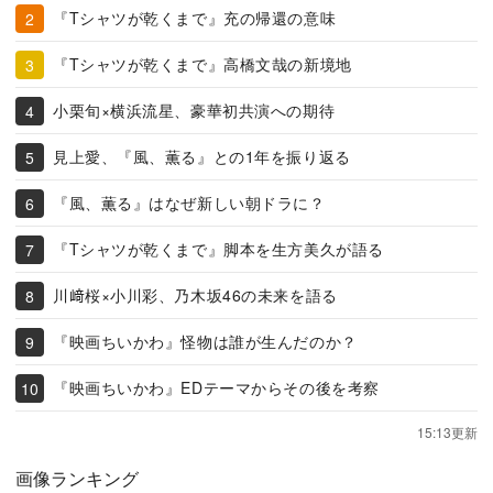
『Tシャツが乾くまで』充の帰還の意味
『Tシャツが乾くまで』高橋文哉の新境地
小栗旬×横浜流星、豪華初共演への期待
見上愛、『風、薫る』との1年を振り返る
『風、薫る』はなぜ新しい朝ドラに？
『Tシャツが乾くまで』脚本を生方美久が語る
川﨑桜×小川彩、乃木坂46の未来を語る
『映画ちいかわ』怪物は誰が生んだのか？
『映画ちいかわ』EDテーマからその後を考察
15:13更新
画像ランキング