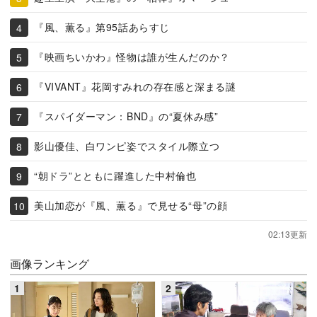
『風、薫る』第95話あらすじ
『映画ちいかわ』怪物は誰が生んだのか？
『VIVANT』花岡すみれの存在感と深まる謎
『スパイダーマン：BND』の“夏休み感”
影山優佳、白ワンピ姿でスタイル際立つ
“朝ドラ”とともに躍進した中村倫也
美山加恋が『風、薫る』で見せる“母”の顔
02:13更新
画像ランキング