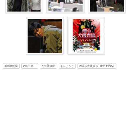
深津絵里
織田裕二
柳葉敏郎
ふじもと
踊る大捜査線 THE FINAL