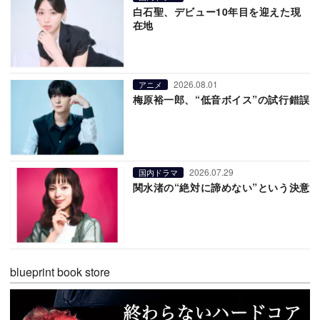
白石聖、デビュー10年目を迎えた現
在地
2026.08.01
アニメ
梅原裕一郎、“低音ボイス”の試行錯誤
2026.07.29
国内ドラマ
関水渚の“絶対に諦めない”という決意
blueprint book store