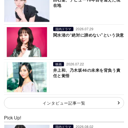
在地
2026.07.29
国内ドラマ
関水渚の“絶対に諦めない”という決意
2026.07.22
映画
井上和、乃木坂46の未来を背負う責
任と覚悟
インタビュー記事一覧
Pick Up!
2026.08.02
国内ドラマ