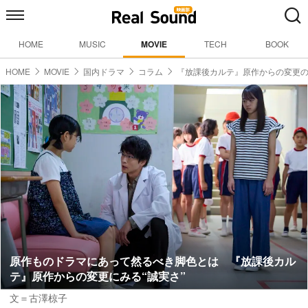
HOME
MUSIC
MOVIE
TECH
BOOK
HOME
MOVIE
国内ドラマ
コラム
『放課後カルテ』原作からの変更
原作ものドラマにあって然るべき脚色とは 『放課後カル
テ』原作からの変更にみる“誠実さ”
文＝古澤椋子