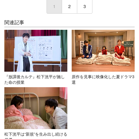
1
(current)
2
3
関連記事
『放課後カルテ』松下洸平が施し
原作を見事に映像化した夏ドラマ3
た命の授業
選
松下洸平は“新規”を生み出し続ける