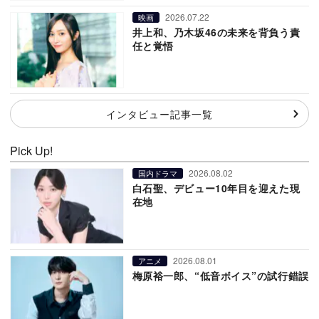
2026.07.22
映画
井上和、乃木坂46の未来を背負う責
任と覚悟
インタビュー記事一覧
Pick Up!
2026.08.02
国内ドラマ
白石聖、デビュー10年目を迎えた現
在地
2026.08.01
アニメ
梅原裕一郎、“低音ボイス”の試行錯誤