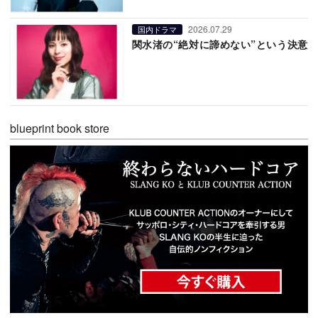
2026.07.29
国内ドラマ
関水渚の“絶対に諦めない”という決意
blueprint book store