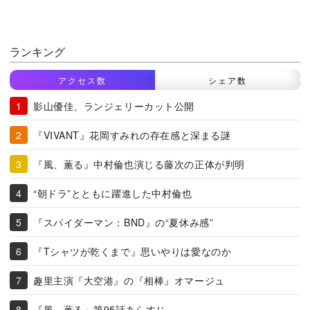
ランキング
アクセス数
シェア数
影山優佳、ランジェリーカット公開
『VIVANT』花岡すみれの存在感と深まる謎
『風、薫る』中村倫也演じる藤次の正体が判明
“朝ドラ”とともに躍進した中村倫也
『スパイダーマン：BND』の“夏休み感”
『Tシャツが乾くまで』思いやりは愛なのか
趣里主演『大空港』の『相棒』オマージュ
『風、薫る』第95話あらすじ