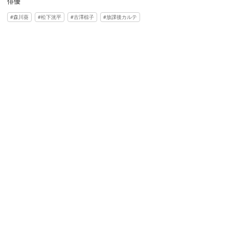
俳優
森川葵
松下洸平
古澤椋子
放課後カルテ