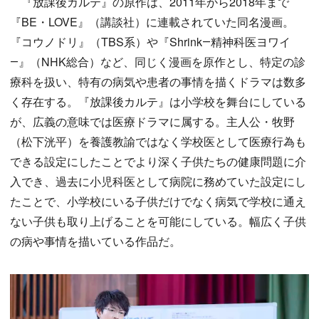
『放課後カルテ』の原作は、2011年から2018年まで
『BE・LOVE』（講談社）に連載されていた同名漫画。
『コウノドリ』（TBS系）や『Shrink―精神科医ヨワイ
―』（NHK総合）など、同じく漫画を原作とし、特定の診
療科を扱い、特有の病気や患者の事情を描くドラマは数多
く存在する。『放課後カルテ』は小学校を舞台にしている
が、広義の意味では医療ドラマに属する。主人公・牧野
（松下洸平）を養護教諭ではなく学校医として医療行為も
できる設定にしたことでより深く子供たちの健康問題に介
入でき、過去に小児科医として病院に務めていた設定にし
たことで、小学校にいる子供だけでなく病気で学校に通え
ない子供も取り上げることを可能にしている。幅広く子供
の病や事情を描いている作品だ。