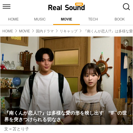
HOME
MUSIC
MOVIE
TECH
BOOK
HOME
MOVIE
国内ドラマ
リキャップ
『南くんが恋人!?』は多様な
『南くんが恋人!?』は多様な愛の形を映し出す “IF”の世
界を突きつけられる切なさ
文＝苫とり子