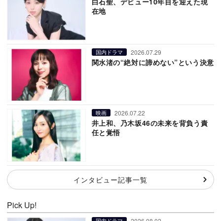
白石聖、デビュー10年目を迎えた現
在地
2026.07.29
国内ドラマ
関水渚の“絶対に諦めない”という決意
2026.07.22
映画
井上和、乃木坂46の未来を背負う責
任と覚悟
インタビュー記事一覧
Pick Up!
2026.08.02
国内ドラマ