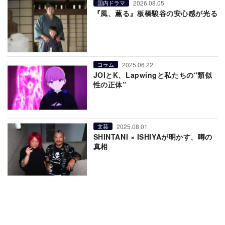
2026.08.05
国内ドラマ
『風、薫る』板橋駿谷の安心感が光る
2025.06.22
コラム
JOIとK、Lapwingと私たちの“類似
性の正体”
2025.08.01
文芸
SHINTANI × ISHIYAが明かす、噂の
真相