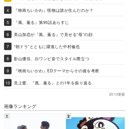
『映画ちいかわ』怪物は誰が生んだのか？
『風、薫る』第95話あらすじ
美山加恋が『風、薫る』で見せる“母”の顔
“朝ドラ”とともに躍進した中村倫也
影山優佳、白ワンピ姿でスタイル際立つ
『映画ちいかわ』EDテーマからその後を考察
見上愛、『風、薫る』との1年を振り返る
20:13更新
画像ランキング