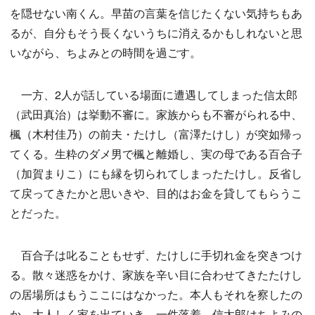
を隠せない南くん。早苗の言葉を信じたくない気持ちもあ
るが、自分もそう長くないうちに消えるかもしれないと思
いながら、ちよみとの時間を過ごす。
一方、2人が話している場面に遭遇してしまった信太郎
（武田真治）は挙動不審に。家族からも不審がられる中、
楓（木村佳乃）の前夫・たけし（富澤たけし）が突如帰っ
てくる。生粋のダメ男で楓と離婚し、実の母である百合子
（加賀まりこ）にも縁を切られてしまったたけし。反省し
て戻ってきたかと思いきや、目的はお金を貸してもらうこ
とだった。
百合子は叱ることもせず、たけしに手切れ金を突きつけ
る。散々迷惑をかけ、家族を辛い目に合わせてきたたけし
の居場所はもうここにはなかった。本人もそれを察したの
か、大人しく家を出ていき、一件落着。信太郎はちよみの