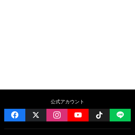
公式アカウント
facebook
x
instagram
YouTube
Follow on 
LI