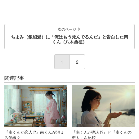
次のページ
ちよみ（飯沼愛）に「俺はもう死んでるんだ」と告白した南
くん（八木勇征）
1
(current)
2
関連記事
『南くんが恋人!?』南くんが消え
『南くんが恋人!?』と『南くんの
る伏線？
恋人』を比較