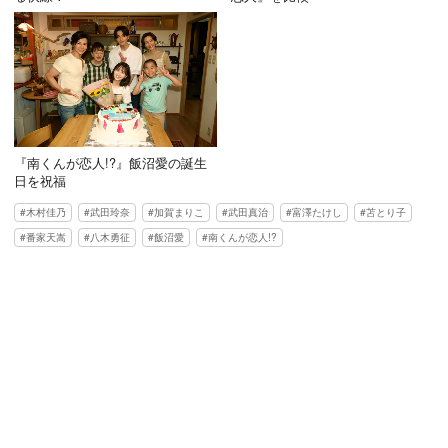
『南くんが恋人!?』飯沼愛の誕生
日を祝福
木村佳乃
武田玲奈
加賀まりこ
武田真治
富澤たけし
苫とり子
番家天嵩
八木勇征
飯沼愛
南くんが恋人!?