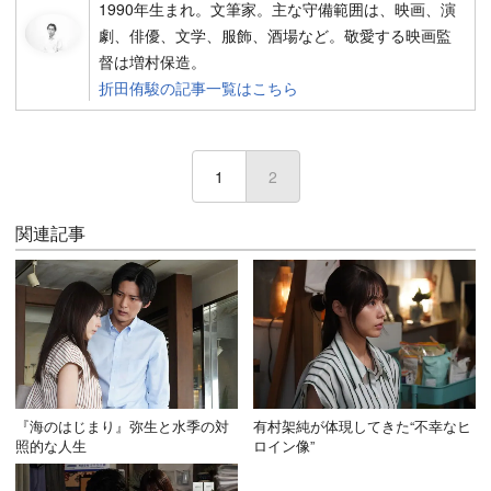
1990年生まれ。文筆家。主な守備範囲は、映画、演
劇、俳優、文学、服飾、酒場など。敬愛する映画監
督は増村保造。
折田侑駿の記事一覧はこちら
1
2
(current)
関連記事
『海のはじまり』弥生と水季の対
有村架純が体現してきた“不幸なヒ
照的な人生
ロイン像”