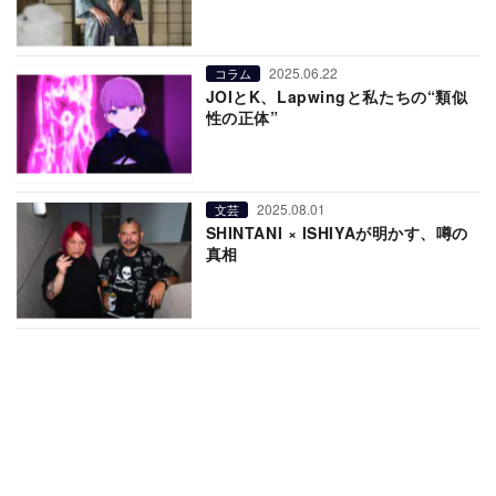
2025.06.22
コラム
JOIとK、Lapwingと私たちの“類似
性の正体”
2025.08.01
文芸
SHINTANI × ISHIYAが明かす、噂の
真相