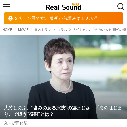
2ページ目です。最初から読みませんか?
HOME
MUSIC
MOVIE
TECH
BOOK
HOME
MOVIE
国内ドラマ
コラム
大竹しのぶ、“含みのある演技”の凄
大竹しのぶ、“含みのある演技”の凄まじさ 『海のはじま
り』で担う“役割”とは？
文＝折田侑駿