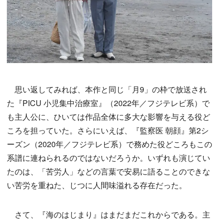
思い返してみれば、本作と同じ「月9」の枠で放送され
た『PICU 小児集中治療室』（2022年／フジテレビ系）で
も主人公に、ひいては作品全体に多大な影響を与える役ど
ころを担っていた。さらにいえば、『監察医 朝顔』第2シ
ーズン（2020年／フジテレビ系）で務めた役どころもこの
系譜に連ねられるのではないだろうか。いずれも演じてい
たのは、「苦労人」などの言葉で安易に語ることのできな
い苦労を重ねた、じつに人間味溢れる存在だった。
さて、『海のはじまり』はまだまだこれからである。主