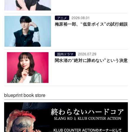
2026.08.01
アニメ
梅原裕一郎、“低音ボイス”の試行錯誤
2026.07.29
国内ドラマ
関水渚の“絶対に諦めない”という決意
blueprint book store