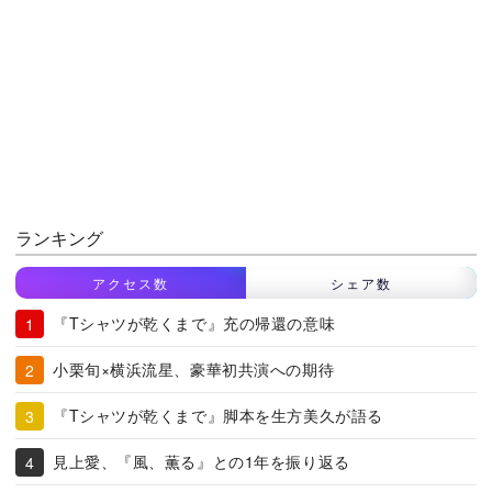
ランキング
アクセス数
シェア数
『Tシャツが乾くまで』充の帰還の意味
小栗旬×横浜流星、豪華初共演への期待
『Tシャツが乾くまで』脚本を生方美久が語る
見上愛、『風、薫る』との1年を振り返る