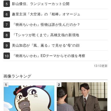
影山優佳、ランジェリーカット公開
趣里主演『大空港』の『相棒』オマージュ
『映画ちいかわ』怪物は誰が生んだのか？
『Tシャツが乾くまで』高橋文哉の新境地
美山加恋が『風、薫る』で見せる“母”の顔
『映画ちいかわ』EDテーマからその後を考察
13:13更新
画像ランキング