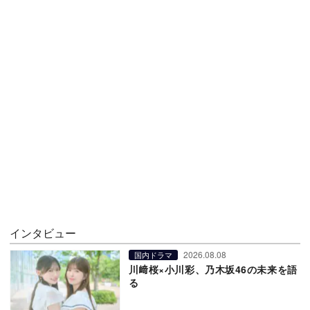
インタビュー
2026.08.08
国内ドラマ
川﨑桜×小川彩、乃木坂46の未来を語
る