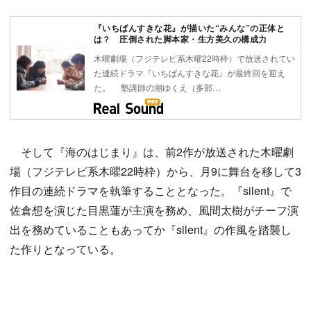
『いちばんすきな花』が描いた“みんな”の正体と
は？ 圧倒された脚本家・生方美久の構成力
木曜劇場（フジテレビ系木曜22時枠）で放送されてい
た連続ドラマ『いちばんすきな花』が最終回を迎え
た。 塾講師の潮ゆくえ（多部…
そして『海のはじまり』は、前2作が放送された木曜劇
場（フジテレビ系木曜22時枠）から、月9に舞台を移して3
作目の連続ドラマを執筆することとなった。『silent』で
佐倉想を演じた目黒蓮が主演を務め、風間太樹がチーフ演
出を務めていることもあってか『silent』の作風を踏襲し
た作りとなっている。