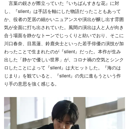
言葉の鋭さが際立っていた『いちばんすきな花』に対
し、『silent』は手話を軸にした物語だったこともあって
か、役者の芝居の細かいニュアンスや演出が醸し出す雰囲
気が全面に打ち出されていた。風間の演出は人と人が向き
合う場面を静かなトーンでじっくりと紡いでおり、そこに
川口春奈、目黒蓮、鈴鹿央士といった若手俳優の演技が加
わったことで生まれたのが『silent』だった。本作が生み
出した「静かで優しい世界」が、コロナ禍の空気とシンク
ロしたことによって『silent』は大ヒットした。『海のは
じまり』を観ていると、『silent』の先に進もうという作
り手の意思を強く感じる。