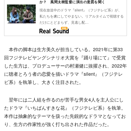
か？ 風間太樹監督に演出の意図を聞く
現在放送中のドラマ『silent』（フジテレビ系）が、
私たちを虜にしてやまない。リアルタイムで視聴する
だけにとどまらず、見逃し配…
本作の脚本は生方美久が担当している。2021年に第33
回フジテレビヤングシナリオ大賞を『踊り場にて』で受賞
した生方は、プロデューサーの村瀬健に抜擢され、2022年
に聴者とろう者の恋愛を描いドラマ『silent』（フジテレ
ビ系）を執筆し、大きく注目された。
翌年には二人組を作るのが苦手な男女4人を主人公にし
たドラマ『いちばんすきな花』（フジテレビ系）を執筆。
本作は抽象的なテーマを扱った先鋭的なドラマとなってお
り、生方の作家性が強く打ち出された作品だった。