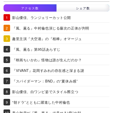
アクセス数
シェア数
影山優佳、ランジェリーカット公開
『風、薫る』中村倫也演じる藤次の正体が判明
趣里主演『大空港』の『相棒』オマージュ
『風、薫る』第95話あらすじ
『映画ちいかわ』怪物は誰が生んだのか？
『VIVANT』花岡すみれの存在感と深まる謎
『スパイダーマン：BND』の“夏休み感”
影山優佳、白ワンピ姿でスタイル際立つ
“朝ドラ”とともに躍進した中村倫也
美山加恋が『風、薫る』で見せる“母”の顔