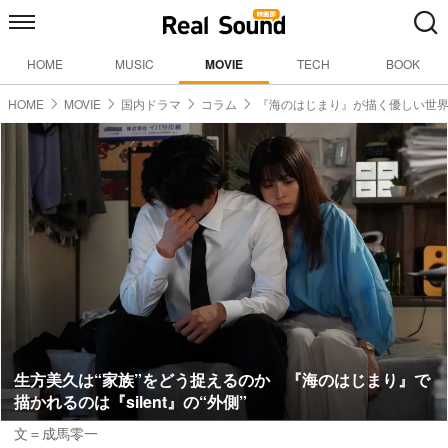
HOME
MUSIC
MOVIE
TECH
BOOK
HOME
MOVIE
国内ドラマ
コラム
『海のはじまり』が描く優しい世
生方美久は“家族”をどう捉えるのか 『海のはじまり』で
描かれるのは『silent』の“外側”
文＝成馬零一