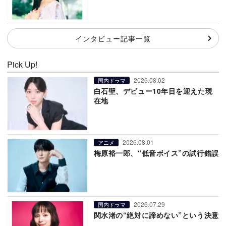
インタビュー記事一覧
Pick Up!
2026.08.02
国内ドラマ
白石聖、デビュー10年目を迎えた現
在地
2026.08.01
アニメ
梅原裕一郎、“低音ボイス”の試行錯誤
2026.07.29
国内ドラマ
関水渚の“絶対に諦めない”という決意