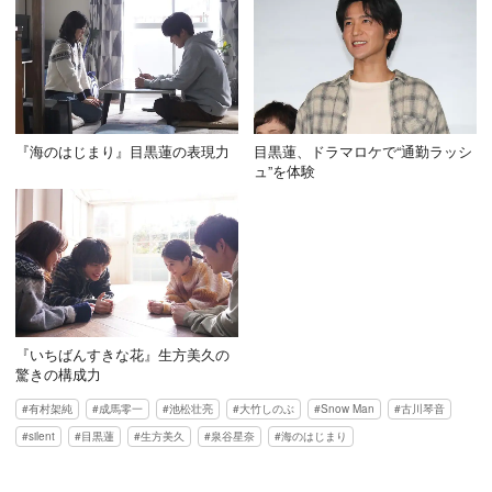
『海のはじまり』目黒蓮の表現力
目黒蓮、ドラマロケで“通勤ラッシ
ュ”を体験
『いちばんすきな花』生方美久の
驚きの構成力
有村架純
成馬零一
池松壮亮
大竹しのぶ
Snow Man
古川琴音
silent
目黒蓮
生方美久
泉谷星奈
海のはじまり