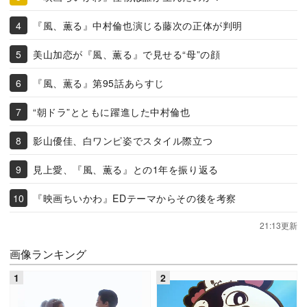
『風、薫る』中村倫也演じる藤次の正体が判明
美山加恋が『風、薫る』で見せる“母”の顔
『風、薫る』第95話あらすじ
“朝ドラ”とともに躍進した中村倫也
影山優佳、白ワンピ姿でスタイル際立つ
見上愛、『風、薫る』との1年を振り返る
『映画ちいかわ』EDテーマからその後を考察
21:13更新
画像ランキング