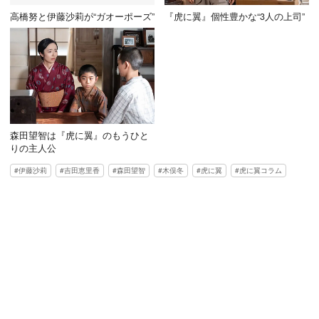
高橋努と伊藤沙莉が“ガオーポーズ”
『虎に翼』個性豊かな“3人の上司”
森田望智は『虎に翼』のもうひと
りの主人公
伊藤沙莉
吉田恵里香
森田望智
木俣冬
虎に翼
虎に翼コラム