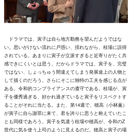
ドラマでは、寅子は自ら地方勤務を望んだようではな
い。思いがけない流れに戸惑い、揺れながら、桂場に説得
されている。あまりに寅子が立派すぎると近寄りがたく共
感できにくいとは思う。だからドラマでは、寅子を、完璧
ではない、しょっちゅう間違えてしまう発展途上の人物と
して描くのだろう。さらにそこに独特の工夫を感じる点が
ある。令和的コンプライアンスの遵守である。桂場が、寅
子を優秀過ぎる、好かれ過ぎていると寅子をリスペクトす
ることがそれに当たる。また、第14週で、穂高（小林薫）
が寅子に自ら謝罪に来て、君を誇りに思うと称えていたこ
とも同様であろう。寅子を気遣う桂場や穂高が、令和のZ
世代に気を使う上司のように見えるのだ。穂高と寅子の場