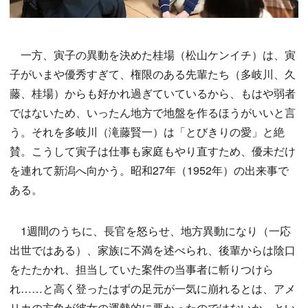
一方、寅子の異動を決めた桂場（松山ケンイチ）は、寅
子がいまや優秀すぎて、権限のある先輩たち（多岐川、久
藤、桂場）からも好かれ過ぎていているから、もはや弱者
ではないため、いったん地方で地盤を作るほうがいいと言
う。それを多岐川（滝藤賢一）は「とびきりの愛」と絶
賛。こうして寅子は仕事も家庭もやり直すため、優未だけ
を連れて新潟へ向かう。昭和27年（1952年）の出来事で
ある。
1週間のうちに、長官を怒らせ、地方異動になり（一応
出世ではある）、家族に不満を述べられ、後輩からは陰口
をたたかれ、担当していた案件の当事者に斬りつけら
れ……と高く登ったはずの足元が一気に崩れるとは、アメ
リカの方角が彼女の運勢的に悪かったのではないか。とい