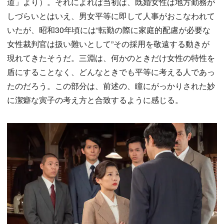
道」より）。それによれば当初は、既婚女性は地方勤務が
しづらいとはいえ、男女平等に即して人事がおこなわれて
いたが、昭和30年頃には“転勤の際に家庭的配慮が必要な
女性裁判官は扱い難いとして”その採用を敬遠する動きが
現れてきたそうだ。三淵は、何かのときだけ女性の特性を
盾にすることなく、どんなときでも平等に考える人であっ
たのだろう。この部分は、前述の、瞳にがっかりされた妙
に潔癖な寅子の考え方と合致するように感じる。