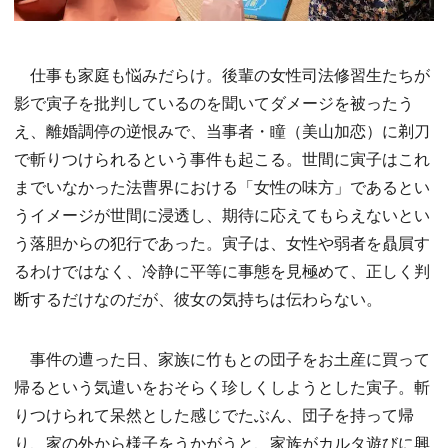
仕事も家庭も悩みだらけ。後輩の女性司法修習生たちが
影で寅子を批判しているのを聞いてダメージを被ったう
え、離婚調停の逆恨みで、当事者・瞳（美山加恋）に剃刀
で斬りつけられるという事件も起こる。世間に寅子はこれ
までいなかった法曹界における「女性の味方」であるとい
うイメージが世間に浸透し、期待に応えてもらえないとい
う落胆からの犯行であった。寅子は、女性や弱者を贔屓す
るわけではなく、冷静に平等に事態を見極めて、正しく判
断するだけなのだが、彼女の気持ちは伝わらない。
事件の遭った日、家族に竹もとの団子をお土産に買って
帰るという気遣いをおそらく珍しくしようとした寅子。斬
りつけられて呆然とした感じでたぶん、団子を持って帰
り、家の外から様子をうかがうと、家族がカルタ遊びに興