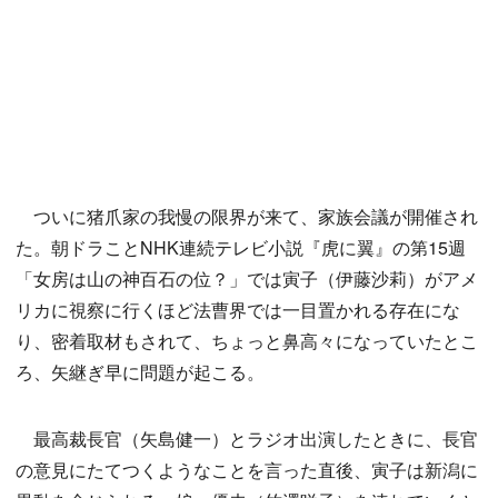
ついに猪爪家の我慢の限界が来て、家族会議が開催され
た。朝ドラことNHK連続テレビ小説『虎に翼』の第15週
「女房は山の神百石の位？」では寅子（伊藤沙莉）がアメ
リカに視察に行くほど法曹界では一目置かれる存在にな
り、密着取材もされて、ちょっと鼻高々になっていたとこ
ろ、矢継ぎ早に問題が起こる。
最高裁長官（矢島健一）とラジオ出演したときに、長官
の意見にたてつくようなことを言った直後、寅子は新潟に