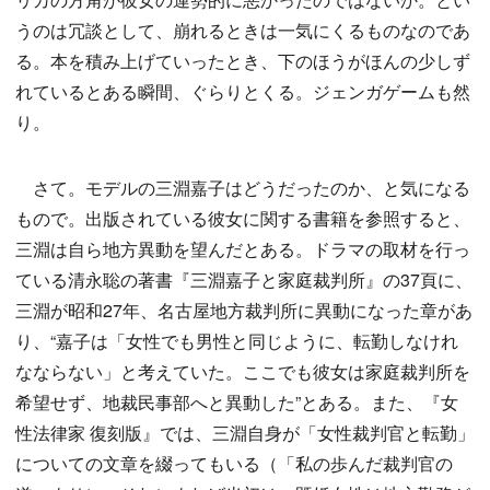
うのは冗談として、崩れるときは一気にくるものなのであ
る。本を積み上げていったとき、下のほうがほんの少しず
れているとある瞬間、ぐらりとくる。ジェンガゲームも然
り。
さて。モデルの三淵嘉子はどうだったのか、と気になる
もので。出版されている彼女に関する書籍を参照すると、
三淵は自ら地方異動を望んだとある。ドラマの取材を行っ
ている清永聡の著書『三淵嘉子と家庭裁判所』の37頁に、
三淵が昭和27年、名古屋地方裁判所に異動になった章があ
り、“嘉子は「女性でも男性と同じように、転勤しなけれ
なならない」と考えていた。ここでも彼女は家庭裁判所を
希望せず、地裁民事部へと異動した”とある。また、『女
性法律家 復刻版』では、三淵自身が「女性裁判官と転勤」
についての文章を綴ってもいる（「私の歩んだ裁判官の