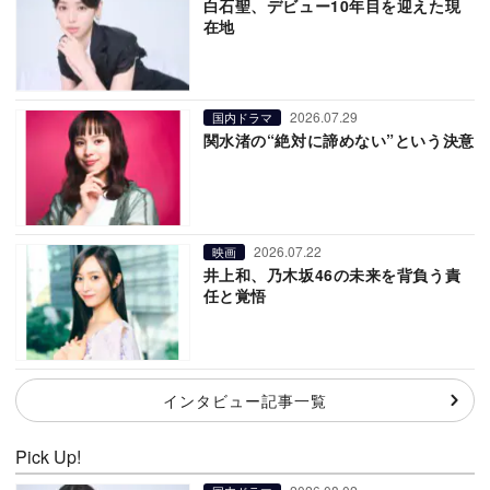
白石聖、デビュー10年目を迎えた現
在地
2026.07.29
国内ドラマ
関水渚の“絶対に諦めない”という決意
2026.07.22
映画
井上和、乃木坂46の未来を背負う責
任と覚悟
インタビュー記事一覧
Pick Up!