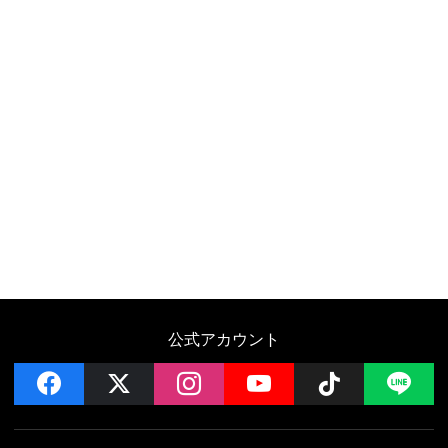
公式アカウント
facebook
x
instagram
YouTube
Follow on 
LI