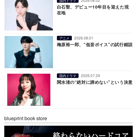
2026.08.02
国内ドラマ
白石聖、デビュー10年目を迎えた現
在地
2026.08.01
アニメ
梅原裕一郎、“低音ボイス”の試行錯誤
2026.07.29
国内ドラマ
関水渚の“絶対に諦めない”という決意
blueprint book store