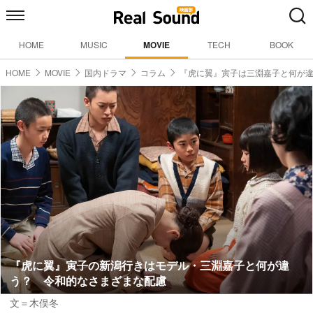
HOME
MUSIC
MOVIE
TECH
BOOK
HOME
MOVIE
国内ドラマ
コラム
『虎に翼』寅子は三淵嘉子と何が
『虎に翼』寅子の新潟行きはモデル・三淵嘉子と何が違
う？ 令和的なさまざまな配慮
文＝木俣冬