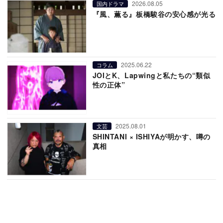
2026.08.05
国内ドラマ
『風、薫る』板橋駿谷の安心感が光る
2025.06.22
コラム
JOIとK、Lapwingと私たちの“類似
性の正体”
2025.08.01
文芸
SHINTANI × ISHIYAが明かす、噂の
真相