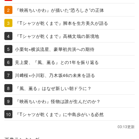
『映画ちいかわ』が描いた“恐ろしさ”の正体
『Tシャツが乾くまで』脚本を生方美久が語る
『Tシャツが乾くまで』高橋文哉の新境地
小栗旬×横浜流星、豪華初共演への期待
見上愛、『風、薫る』との1年を振り返る
川﨑桜×小川彩、乃木坂46の未来を語る
『風、薫る』はなぜ新しい朝ドラに？
『映画ちいかわ』怪物は誰が生んだのか？
『Tシャツが乾くまで』に中島歩がいる必然
03:13更新