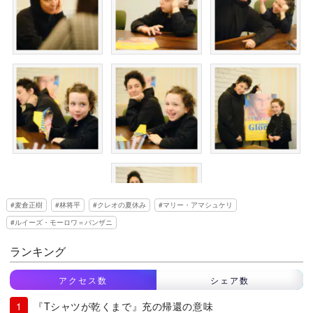
麦倉正樹
林将平
クレオの夏休み
マリー・アマシュケリ
ルイーズ・モーロワ＝パンザニ
ランキング
アクセス数
シェア数
『Tシャツが乾くまで』充の帰還の意味