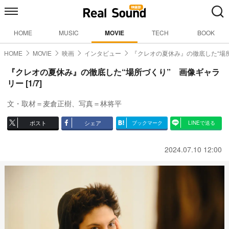
HOME
MUSIC
MOVIE
TECH
BOOK
HOME
MOVIE
映画
インタビュー
『クレオの夏休み』の徹底した“場
『クレオの夏休み』の徹底した“場所づくり” 画像ギャラ
リー [1/7]
文・取材＝麦倉正樹、写真＝林将平
ポスト
シェア
ブックマーク
LINEで送る
2024.07.10 12:00