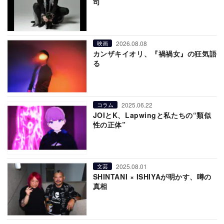
司
2026.08.08
映画
カンザキイオリ、『禍禍女』の狂気語
る
2025.06.22
コラム
JOIとK、Lapwingと私たちの“類似
性の正体”
2025.08.01
文芸
SHINTANI × ISHIYAが明かす、噂の
真相