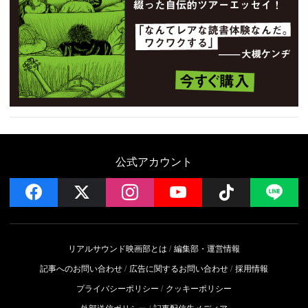
公式アカウント
facebook
x
instagram
YouTube
Follow on 
LI
リアルサウンド映画部とは
編集部・運営情報
記事へのお問い合わせ
広告に関するお問い合わせ
採用情報
プライバシーポリシー
クッキーポリシー
外部送信ポリシー
記事配信先メディア