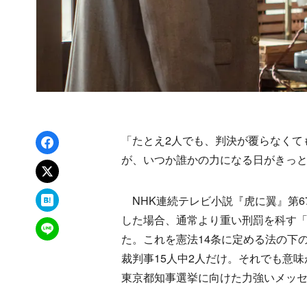
Facebookでシェア
「たとえ2人でも、判決が覆らなくて
が、いつか誰かの力になる日がきっ
xでポスト
はてなブックマーク
NHK連続テレビ小説『虎に翼』第6
した場合、通常より重い刑罰を科す「
LINEで送る
た。これを憲法14条に定める法の下
裁判事15人中2人だけ。それでも意
東京都知事選挙に向けた力強いメッ