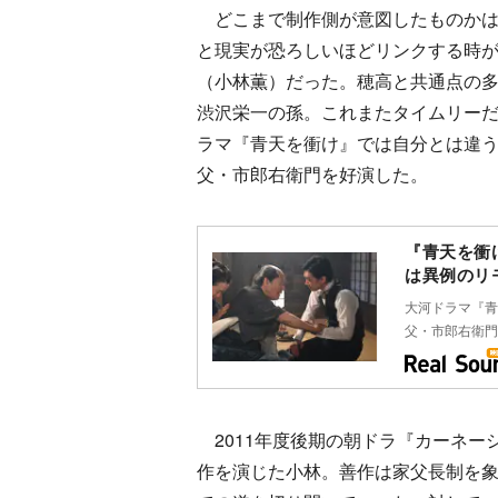
どこまで制作側が意図したものかは
と現実が恐ろしいほどリンクする時が
（小林薫）だった。穂高と共通点の
渋沢栄一の孫。これまたタイムリーだ
ラマ『青天を衝け』では自分とは違
父・市郎右衛門を好演した。
『青天を衝
は異例のリ
大河ドラマ『青
父・市郎右衛門
2011年度後期の朝ドラ『カーネー
作を演じた小林。善作は家父長制を