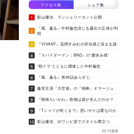
アクセス数
シェア数
影山優佳、ランジェリーカット公開
『風、薫る』中村倫也演じる藤次の正体が判
明
『VIVANT』花岡すみれの存在感と深まる謎
『スパイダーマン：BND』の“夏休み感”
“朝ドラ”とともに躍進した中村倫也
『風、薫る』第95話あらすじ
趣里主演『大空港』の『相棒』オマージュ
『映画ちいかわ』怪物は誰が生んだのか？
『Tシャツが乾くまで』思いやりは愛なのか
影山優佳、白ワンピ姿でスタイル際立つ
22:13更新