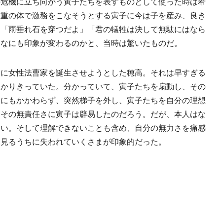
の危機に立ち向かう寅子たちを表すものとして使った時は希
身重の体で激務をこなそうとする寅子に今は子を産み、良き
、「雨垂れ石を穿つだよ」「君の犠牲は決して無駄にはなら
んなにも印象が変わるのかと、当時は驚いたものだ。
に女性法曹家を誕生させようとした穂高。それは早すぎる
分かりきっていた。分かっていて、寅子たちを扇動し、その
。にもかかわらず、突然梯子を外し、寅子たちを自分の理想
。その無責任さに寅子は辟易したのだろう。だが、本人はな
ない。そして理解できないことも含め、自分の無力さを痛感
る見るうちに失われていくさまが印象的だった。