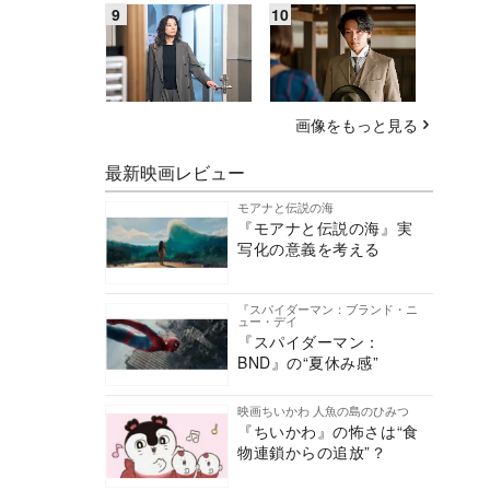
画像をもっと見る
最新映画レビュー
モアナと伝説の海
『モアナと伝説の海』実
写化の意義を考える
『スパイダーマン：ブランド・ニ
ュー・デイ
『スパイダーマン：
BND』の“夏休み感”
映画ちいかわ 人魚の島のひみつ
『ちいかわ』の怖さは“食
物連鎖からの追放”？