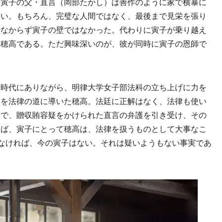
、寅子の父・直言（岡部たかし）は善作のように家で横暴に
ない。もちろん、完璧な人間ではなく、最後まで見栄を張り
少なからず寅子の壁ではなかった。代わりに寅子が乗り越え
、穂高である。ただ興味深いのが、彼が同時に寅子の恩師で
時代にありながら、明律大学女子部法科の立ち上げに力を
ちを法律の道に導いた穂高。法廷に正解はなく、法律も使い
高で、贈収賄容疑をかけられた直言の弁護を引き受け、その
わば、寅子にとって穂高は、法律を扱うものとして大事なこ
いなければ、今の寅子はない。それは疑いようもない事実であ