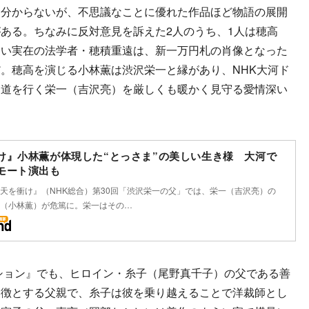
分からないが、不思議なことに優れた作品ほど物語の展開
ある。ちなみに反対意見を訴えた2人のうち、1人は穂高
多い実在の法学者・穂積重遠は、新一万円札の肖像となった
。穂高を演じる小林薫は渋沢栄一と縁があり、NHK大河ド
う道を行く栄一（吉沢亮）を厳しくも暖かく見守る愛情深い
け』小林薫が体現した“とっさま”の美しい生き様 大河で
モート演出も
天を衝け』（NHK総合）第30回「渋沢栄一の父」では、栄一（吉沢亮）の
（小林薫）が危篤に。栄一はその…
ション』でも、ヒロイン・糸子（尾野真千子）の父である善
象徴とする父親で、糸子は彼を乗り越えることで洋裁師とし