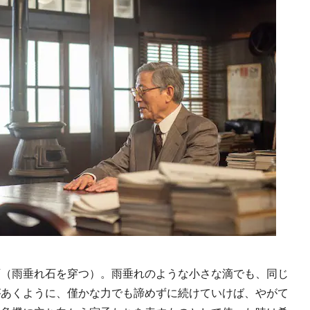
（雨垂れ石を穿つ）。雨垂れのような小さな滴でも、同じ
があくように、僅かな力でも諦めずに続けていけば、やがて