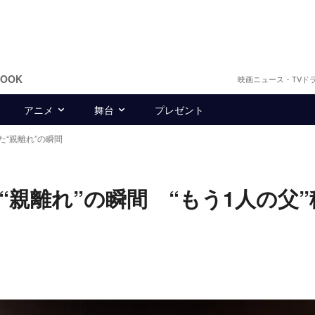
BOOK
映画ニュース・TVド
アニメ
舞台
プレゼント
“親離れ”の瞬間
親離れ”の瞬間 “もう1人の父”