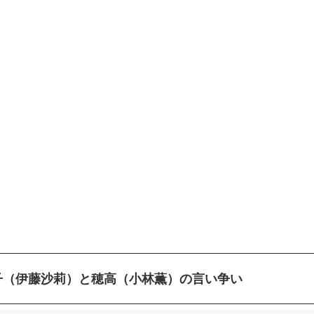
子（伊藤沙莉）と穂高（小林薫）の言い争い