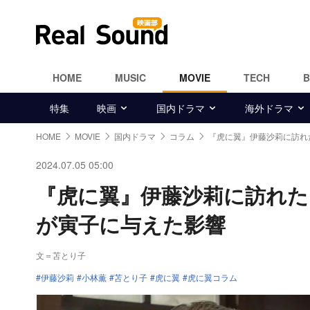
HOME
MUSIC
MOVIE
TECH
特集
映画
国内ドラマ
海外ドラマ
HOME
MOVIE
国内ドラマ
コラム
『虎に翼』伊藤沙莉に訪れた
2024.07.05 05:00
『虎に翼』伊藤沙莉に訪れた“
が寅子に与えた影響
文＝苫とり子
伊藤沙莉
小林薫
苫とり子
虎に翼
虎に翼コラム