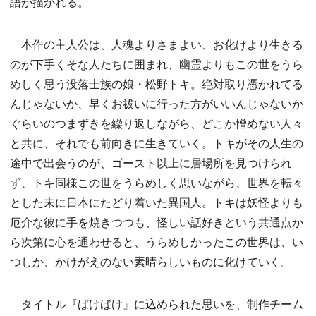
語が描かれる。
本作の主人公は、人魂よりさまよい、お化けより生きる
のが下手くそな人たちに囲まれ、幽霊よりもこの世をうら
めしく思う没落士族の娘・松野トキ。絶対取り憑かれてる
んじゃないか、早くお祓いに行った方がいいんじゃないか
ぐらいのつまずきを繰り返しながら、どこか憎めない人々
と共に、それでも前向きに生きていく。トキがその人生の
途中で出会うのが、ゴースト以上に居場所を見つけられ
ず、トキ同様この世をうらめしく思いながら、世界を転々
とした末に日本にたどり着いた異国人。トキは妖怪よりも
厄介な彼に手を焼きつつも、怪しい話好きという共通点か
ら次第に心を通わせると、うらめしかったこの世界は、い
つしか、かけがえのない素晴らしいものに化けていく。
タイトル『ばけばけ』に込められた思いを、制作チーム