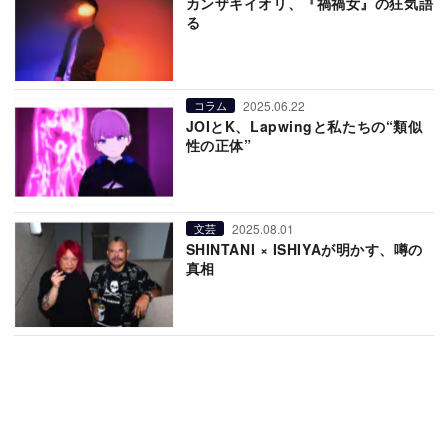
カンザキイオリ、『禍禍女』の狂気語
る
2025.06.22
コラム
JOIとK、Lapwingと私たちの“類似
性の正体”
2025.08.01
文芸
SHINTANI × ISHIYAが明かす、噂の
真相