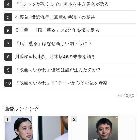
『Tシャツが乾くまで』脚本を生方美久が語る
小栗旬×横浜流星、豪華初共演への期待
見上愛、『風、薫る』との1年を振り返る
『風、薫る』はなぜ新しい朝ドラに？
川﨑桜×小川彩、乃木坂46の未来を語る
『映画ちいかわ』怪物は誰が生んだのか？
『映画ちいかわ』EDテーマからその後を考察
09:13更新
画像ランキング