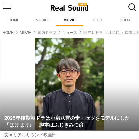
HOME
MUSIC
MOVIE
TECH
BOOK
HOME
MOVIE
国内ドラマ
ニュース
25年朝ドラ『ばけばけ』脚本は
2025年後期朝ドラは小泉八雲の妻・セツをモデルにした
『ばけばけ』 脚本はふじきみつ彦
文＝リアルサウンド映画部