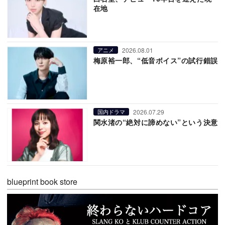
在地
2026.08.01
アニメ
梅原裕一郎、“低音ボイス”の試行錯誤
2026.07.29
国内ドラマ
関水渚の“絶対に諦めない”という決意
blueprint book store