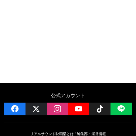
公式アカウント
facebook
x
instagram
YouTube
Follow on 
LI
リアルサウンド映画部とは
編集部・運営情報