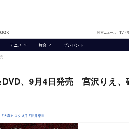
BOOK
映画ニュース・TVド
アニメ
舞台
プレゼント
発売
y＆DVD、9月4日発売 宮沢りえ、
ー
大塚ヒロタ
月
長井恵里