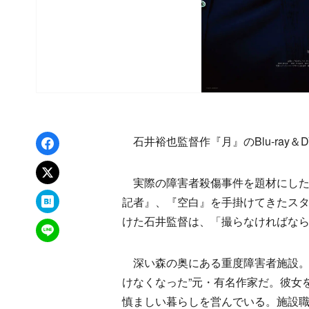
Facebookでシェア
石井裕也監督作『月』のBlu-ray＆
xでポスト
実際の障害者殺傷事件を題材にした
はてなブックマーク
記者』、『空白』を手掛けてきたス
けた石井監督は、「撮らなければな
LINEで送る
深い森の奥にある重度障害者施設。
けなくなった”元・有名作家だ。彼女
慎ましい暮らしを営んでいる。施設