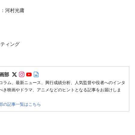
ー：河村光庸
ケティング
Follow on SNS
Follow on SNS
Follow on SNS
Author web site
画部
コラム、最新ニュース、興行成績分析、人気監督や役者へのインタ
べき映画やドラマ、アニメなどのヒントとなる記事をお届けしま
部の記事一覧はこちら