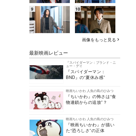
画像をもっと見る
最新映画レビュー
『スパイダーマン：ブランド・ニ
ュー・デイ
『スパイダーマン：
BND』の“夏休み感”
映画ちいかわ 人魚の島のひみつ
『ちいかわ』の怖さは“食
物連鎖からの追放”？
映画ちいかわ 人魚の島のひみつ
『映画ちいかわ』が描い
た“恐ろしさ”の正体