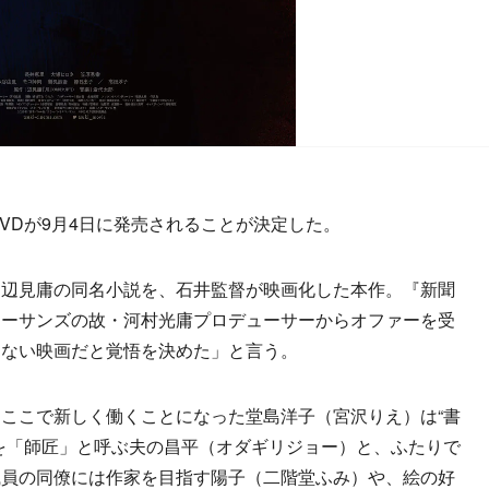
DVDが9月4日に発売されることが決定した。
辺見庸の同名小説を、石井監督が映画化した本作。『新聞
ターサンズの故・河村光庸プロデューサーからオファーを受
らない映画だと覚悟を決めた」と言う。
ここで新しく働くことになった堂島洋子（宮沢りえ）は“書
を「師匠」と呼ぶ夫の昌平（オダギリジョー）と、ふたりで
職員の同僚には作家を目指す陽子（二階堂ふみ）や、絵の好