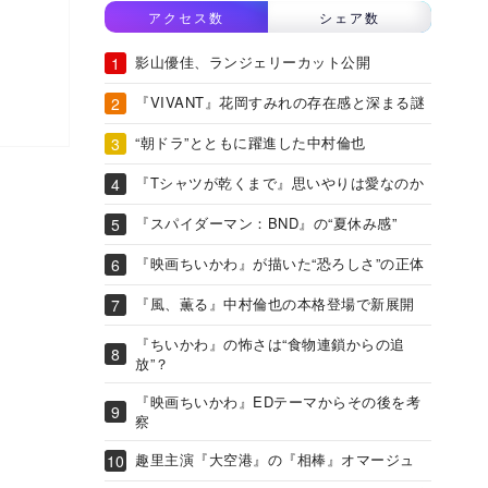
アクセス数
シェア数
影山優佳、ランジェリーカット公開
『VIVANT』花岡すみれの存在感と深まる謎
“朝ドラ”とともに躍進した中村倫也
『Tシャツが乾くまで』思いやりは愛なのか
『スパイダーマン：BND』の“夏休み感”
『映画ちいかわ』が描いた“恐ろしさ”の正体
『風、薫る』中村倫也の本格登場で新展開
『ちいかわ』の怖さは“食物連鎖からの追
放”？
『映画ちいかわ』EDテーマからその後を考
察
趣里主演『大空港』の『相棒』オマージュ