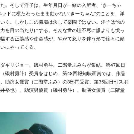
た。そして洋子は、生年月日が一緒の入所者、“きーちゃ
ベッドに横たわったまま動かない“きーちゃん”のことを、洋
ていく。しかしこの職場は決して楽園ではない。洋子は他の
暴力を目の当たりにする。そんな世の理不尽に誰よりも憤っ
増幅する正義感や使命感が、やがて怒りを伴う形で徐々に頭
ついにやってくる。
ダギリジョー、磯村勇斗、二階堂ふみらが集結。第47回日
（磯村勇斗）受賞をはじめ、第48回報知映画賞では、作品
、助演女優賞（二階堂ふみ）の3部門受賞、第36回日刊スポ
石井裕也）、助演男優賞（磯村勇斗）、助演女優賞（二階堂