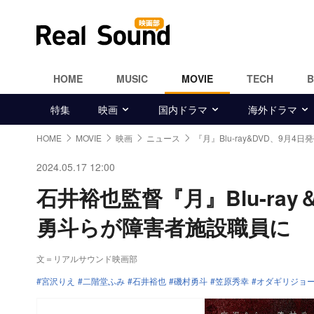
HOME
MUSIC
MOVIE
TECH
特集
映画
国内ドラマ
海外ドラマ
HOME
MOVIE
映画
ニュース
『月』Blu-ray&DVD、9月4日
2024.05.17 12:00
石井裕也監督『月』Blu-ra
勇斗らが障害者施設職員に
文＝リアルサウンド映画部
宮沢りえ
二階堂ふみ
石井裕也
磯村勇斗
笠原秀幸
オダギリジョ