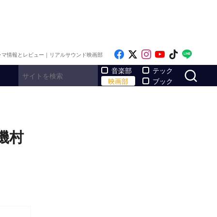
Like on Facebook
Follow on x
Follow on Inst
Follow on Y
Follow on
Follo
ラマ情報とレビュー｜リアルサウンド映画部
サ
音楽部
テック
映画部
ブック
磯村