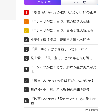
アクセス数
シェア数
『映画ちいかわ』が描いた“恐ろしさ”の正体
『Tシャツが乾くまで』充の帰還の意味
『Tシャツが乾くまで』高橋文哉の新境地
小栗旬×横浜流星、豪華初共演への期待
『風、薫る』はなぜ新しい朝ドラに？
見上愛、『風、薫る』との1年を振り返る
『Tシャツが乾くまで』脚本を生方美久が語
る
『映画ちいかわ』怪物は誰が生んだのか？
川﨑桜×小川彩、乃木坂46の未来を語る
『映画ちいかわ』EDテーマからその後を考
察
17:14更新