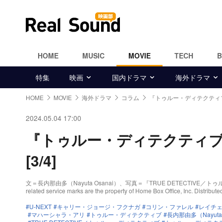
HOME
MUSIC
MOVIE
TECH
特集
映画
国内ドラマ
海外ドラマ
HOME
MOVIE
海外ドラマ
コラム
『トゥルー・ディテクティ
2024.05.04 17:00
『トゥルー・ディテクティ
[3/4]
文＝長内那由多（Nayuta Osanai）、写真＝『TRUE DETECTIVE／トゥルー・ディテク
related service marks are the property of Home Box Office, Inc. Distribu
U-NEXT
キャリー・ジョージ・フクナガ
コリン・ファレル
レイチ
マハーシャラ・アリ
トゥルー・ディテクティブ
長内那由多（Nayuta 