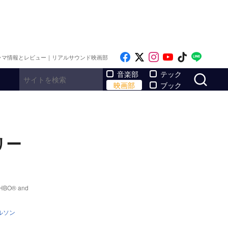
Like on Facebook
Follow on x
Follow on Inst
Follow on Y
Follow on
Follo
ラマ情報とレビュー｜リアルサウンド映画部
サ
音楽部
テック
映画部
ブック
リー
HBO® and
ルソン