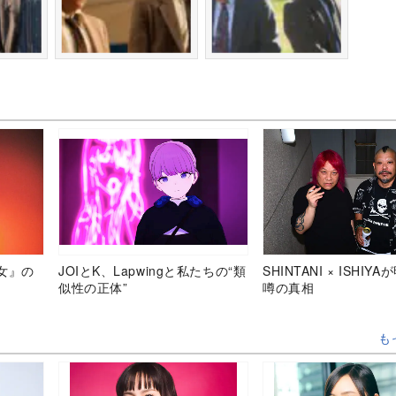
女』の
JOIとK、Lapwingと私たちの“類
SHINTANI × ISHIY
似性の正体”
噂の真相
も