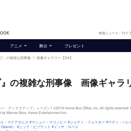
BOOK
映画ニュース・TVド
アニメ
舞台
プレゼント
ブ』の複雑な刑事像
画像ギャラリー【3/4】
ブ』の複雑な刑事像 画像ギャラ
ティブ』シーズン1 ©2016 Home Box Office, Inc. All rights reserved. 
ted by Warner Bros. Home Entertainment Inc.
ェル・マクアダムス
マシュー・マコノヒー
ジョディ・フォスター
ウディ・ハレ
Osanai）
ニック・ピゾラット
イッサ・ロペス