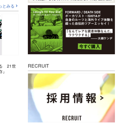
っとみる
RECRUIT
る 21世
存』