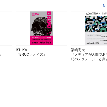
も
ISHIYA
福嶋亮大
』
『BRUO／ノイズ』
『メディアが人間であ
紀のテクノロジーと実