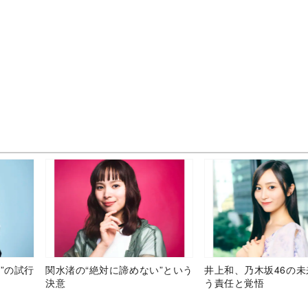
”の試行
関水渚の“絶対に諦めない”という
井上和、乃木坂46の
決意
う責任と覚悟