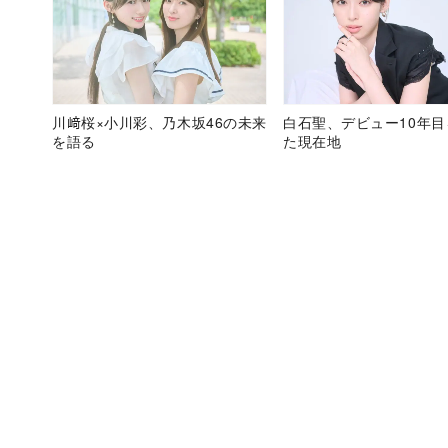
川﨑桜×小川彩、乃木坂46の未来
白石聖、デビュー10年
を語る
た現在地