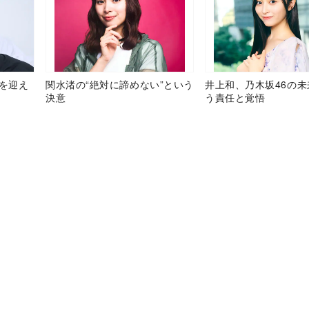
目を迎え
関水渚の“絶対に諦めない”という
井上和、乃木坂46の
決意
う責任と覚悟