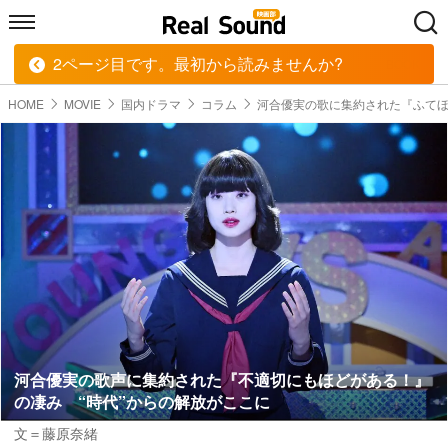
2ページ目です。最初から読みませんか?
HOME
MUSIC
MOVIE
TECH
BOOK
HOME
MOVIE
国内ドラマ
コラム
河合優実の歌に集約された『ふて
河合優実の歌声に集約された『不適切にもほどがある！』
の凄み “時代”からの解放がここに
文＝藤原奈緒