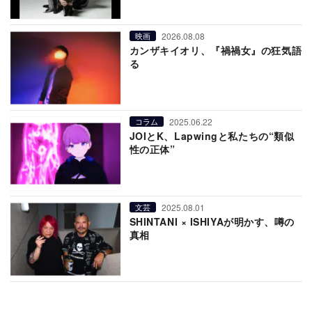
2026.08.08
映画
カンザキイオリ、『禍禍女』の狂気語
る
2025.06.22
コラム
JOIとK、Lapwingと私たちの“類似
性の正体”
2025.08.01
文芸
SHINTANI × ISHIYAが明かす、噂の
真相