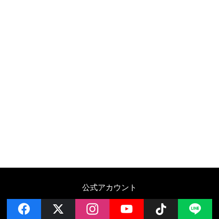
公式アカウント
facebook
x
instagram
YouTube
Follow on 
LI