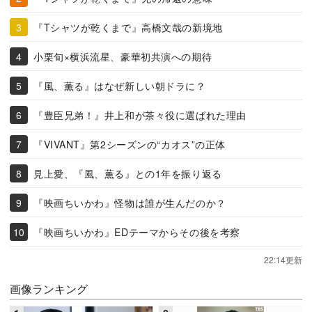
『Tシャツが乾くまで』高橋文哉の新境地
小栗旬×横浜流星、豪華初共演への期待
『風、薫る』はなぜ新しい朝ドラに？
『豊臣兄弟！』井上和が茶々役に選ばれた理由
『VIVANT』第2シーズンの“カオス”の正体
見上愛、『風、薫る』との1年を振り返る
『映画ちいかわ』怪物は誰が生んだのか？
『映画ちいかわ』EDテーマからその後を考察
22:14更新
画像ランキング