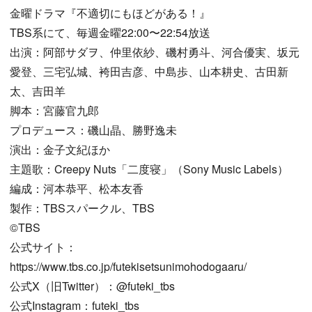
金曜ドラマ『不適切にもほどがある！』
TBS系にて、毎週金曜22:00〜22:54放送
出演：阿部サダヲ、仲里依紗、磯村勇斗、河合優実、坂元
愛登、三宅弘城、袴田吉彦、中島歩、山本耕史、古田新
太、吉田羊
脚本：宮藤官九郎
プロデュース：磯山晶、勝野逸未
演出：金子文紀ほか
主題歌：Creepy Nuts「二度寝」（Sony Music Labels）
編成：河本恭平、松本友香
製作：TBSスパークル、TBS
©︎TBS
公式サイト：
https://www.tbs.co.jp/futekisetsunimohodogaaru/
公式X（旧Twitter）：@futeki_tbs
公式Instagram：futeki_tbs