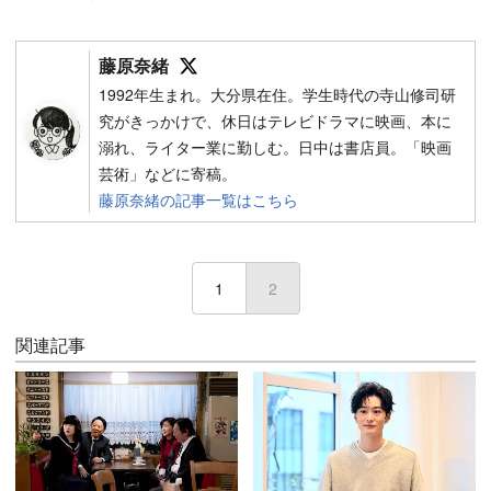
Follow on SNS
藤原奈緒
1992年生まれ。大分県在住。学生時代の寺山修司研
究がきっかけで、休日はテレビドラマに映画、本に
溺れ、ライター業に勤しむ。日中は書店員。「映画
芸術」などに寄稿。
藤原奈緒の記事一覧はこちら
1
2
(current)
関連記事