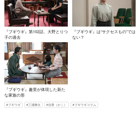
『ブギウギ』第102話、大野とりつ
『ブギウギ』は“サクセスもの”では
子の過去
ない？
『ブギウギ』趣里が体現した新た
な家族の形
ブギウギ
三浦獠太
佳香（かこ）
ブギウギコラム