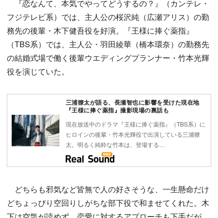
『恋なんて、本気でやってどうするの？』（カンテレ・
フジテレビ系）では、主人公の桜沢純（広瀬アリス）の勤
務先の後輩・木下健吾役を好演。『王様に捧ぐ薬指』
（TBS系）では、主人公・羽田綾華（橋本環奈）の勤務先
の結婚式場で働く後輩ウエディングプランナー・竹本光輝
役を演じていた。
三浦獠太が語る、長瀬智也に影響を受けた現在地
『王様に捧ぐ薬指』撮影現場の裏話も
現在放送中のドラマ『王様に捧ぐ薬指』（TBS系）に
ヒロインの後輩・竹本光輝役で出演している三浦獠
太。明るく純粋な竹本は、登場する…
どちらも邪気など皆無で人の好さそうな、一生懸命だけ
どちょっぴり空回りしがちな部下役で和ませてくれた。木
下は空気が読めず、恋愛に対するアプローチも下手だが、