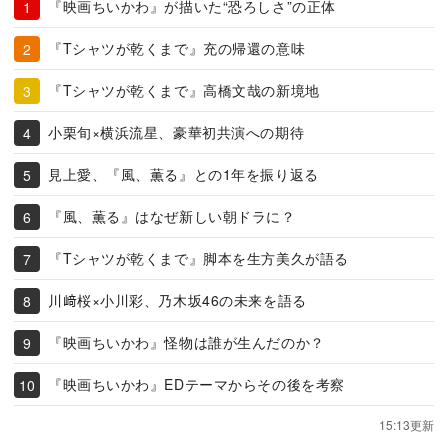
『映画ちいかわ』が描いた“恐ろしさ”の正体
『Tシャツが乾くまで』充の帰還の意味
『Tシャツが乾くまで』高橋文哉の新境地
小栗旬×横浜流星、豪華初共演への期待
見上愛、『風、薫る』との1年を振り返る
『風、薫る』はなぜ新しい朝ドラに？
『Tシャツが乾くまで』脚本を生方美久が語る
川﨑桜×小川彩、乃木坂46の未来を語る
『映画ちいかわ』怪物は誰が生んだのか？
『映画ちいかわ』EDテーマからその後を考察
15:13更新