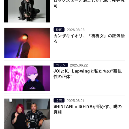
ロックスターと過ごした記憶：櫻井敦
司
2026.08.08
映画
カンザキイオリ、『禍禍女』の狂気語
る
2025.06.22
コラム
JOIとK、Lapwingと私たちの“類似
性の正体”
2025.08.01
文芸
SHINTANI × ISHIYAが明かす、噂の
真相