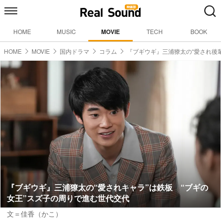
HOME
MUSIC
MOVIE
TECH
BOOK
HOME
MOVIE
国内ドラマ
コラム
『ブギウギ』三浦獠太の“愛され後
『ブギウギ』三浦獠太の“愛されキャラ”は鉄板 “ブギの
女王”スズ子の周りで進む世代交代
文＝佳香（かこ）