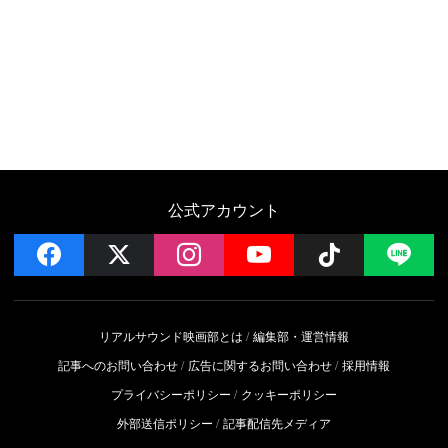
公式アカウント
facebook
x
instagram
YouTube
Follow on 
LI
リアルサウンド映画部とは
編集部・運営情報
記事へのお問い合わせ
広告に関するお問い合わせ
採用情報
プライバシーポリシー
クッキーポリシー
外部送信ポリシー
記事配信先メディア