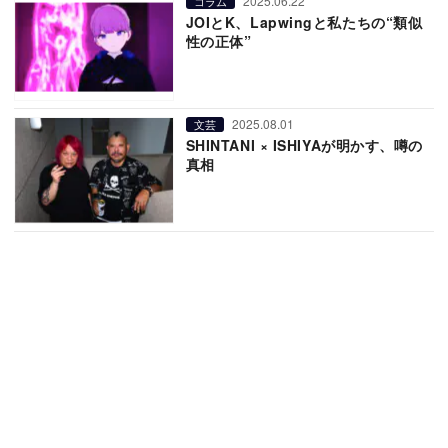
2025.06.22
コラム
JOIとK、Lapwingと私たちの“類似
性の正体”
2025.08.01
文芸
SHINTANI × ISHIYAが明かす、噂の
真相