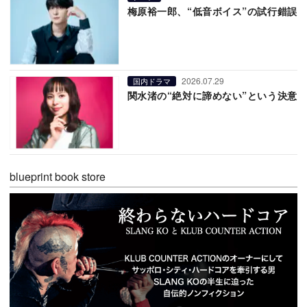
梅原裕一郎、“低音ボイス”の試行錯誤
2026.07.29
国内ドラマ
関水渚の“絶対に諦めない”という決意
blueprint book store