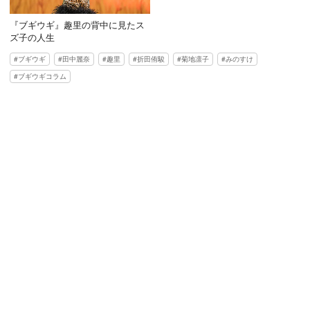
『ブギウギ』趣里の背中に見たス
ズ子の人生
ブギウギ
田中麗奈
趣里
折田侑駿
菊地凛子
みのすけ
ブギウギコラム