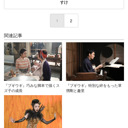
すけ
1
(current)
2
関連記事
『ブギウギ』巧みな脚本で描くス
『ブギウギ』特別な絆をもった草
ズ子の成長
彅剛と趣里