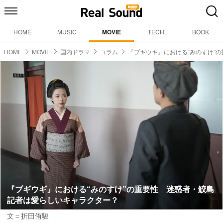
HOME
MUSIC
MOVIE
TECH
BOOK
HOME
MOVIE
国内ドラマ
コラム
『ブギウギ』における“みのすけ”の
『ブギウギ』における“みのすけ”の重要性 迷惑者・鮫島
記者は愛らしいキャラクター？
文＝折田侑駿