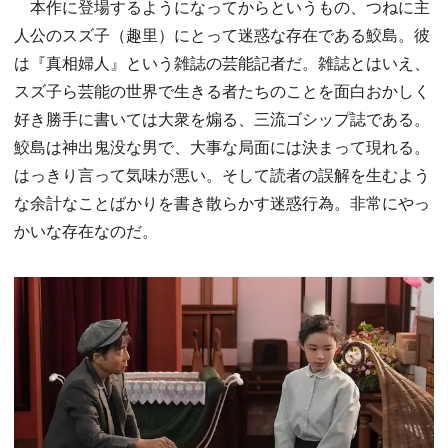
本作に登場するようになってからというもの、つねに主
人公のスズ子（趣里）にとって迷惑な存在である鮫島。彼
は『真相婦人』という雑誌の芸能記者だ。雑誌とはいえ、
スズ子ら芸能の世界で生きる者たちのことを面白おかしく
好き勝手に書いては大衆を煽る、三流ゴシップ誌である。
鮫島は神出鬼没な男で、大事な局面には決まって現れる。
はっきり言って気味が悪い。そして読者の誤解を生むよう
な余計なことばかりを書き散らかす迷惑行為。非常にやっ
かいな存在なのだ。