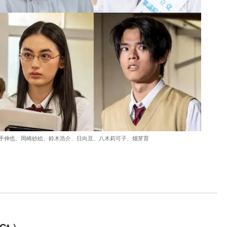
手伸也、岡崎紗絵、鈴木浩介、日向亘、八木莉可子、畑芽育
Gt.）