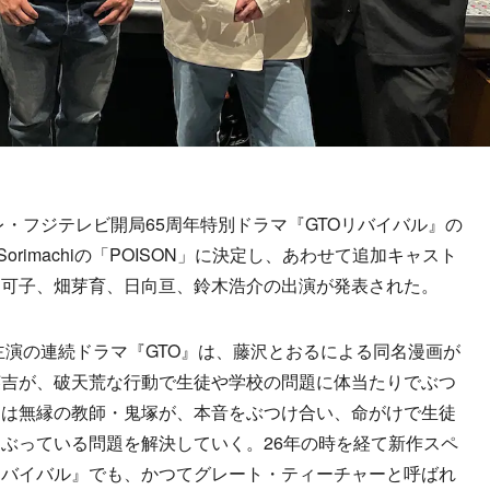
レ・フジテレビ開局65周年特別ドラマ『GTOリバイバル』の
shi Sorimachiの「POISON」に決定し、あわせて追加キャスト
莉可子、畑芽育、日向亘、鈴木浩介の出演が発表された。
主演の連続ドラマ『GTO』は、藤沢とおるによる同名漫画が
英吉が、破天荒な行動で生徒や学校の問題に体当たりでぶつ
とは無縁の教師・鬼塚が、本音をぶつけ合い、命がけで生徒
ぶっている問題を解決していく。26年の時を経て新作スペ
リバイバル』でも、かつてグレート・ティーチャーと呼ばれ