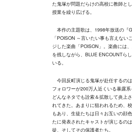
た鬼塚が問題だらけの高校に教師と
授業を繰り広げる。
本作の主題歌は、1998年放送の『
「POISON ～言いたい事も言えない
ジした楽曲「POISON」。楽曲に
を残しながら、BLUE ENCOUN
いる。
今回反町演じる鬼塚が赴任するのは
フォロワーが200万人近くいる暴露
どんなネタでも詮索＆拡散して炎上
れてきた。あまりに狙われるため、校
もあり、生徒たちは日々お互いの顔
たに発表されたキャストが演じるの
徒、そしてその保護者たち。