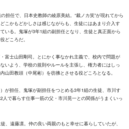
の担任で、日本史教師の綾原美結。“裁ノカ笑”が現れてから
、どこかもどかしさは感じながらも、生徒にはあまり介入す
ている。鬼塚が3年1組の副担任となり、生徒と真正面から
く役どころだ。
・富士山田剛司。とにかく事なかれ主義で、校内で問題が
れないよう、学校の規則やルールを主張し、権力者にはしっ
の内山田教頭（中尾彬）を彷彿とさせる役どころとなる。
）が担任、鬼塚が副担任をつとめる3年1組の生徒、市川す
2人で暮らす仕事一筋の父・市川晃一との関係がうまくいっ
生徒、遠藤凛。仲の良い両親のもと幸せに暮らしていたが、