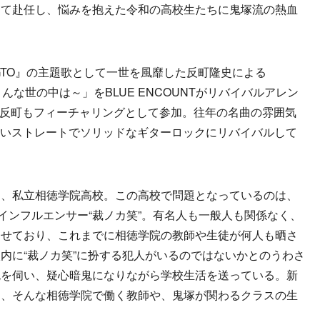
して赴任し、悩みを抱えた令和の高校生たちに鬼塚流の熱血
GTO』の主題歌として一世を風靡した反町隆史による
こんな世の中は～」をBLUE ENCOUNTがリバイバルアレン
は、反町もフィーチャリングとして参加。往年の名曲の雰囲気
Tらしいストレートでソリッドなギターロックにリバイバルして
、私立相徳学院高校。この高校で問題となっているのは、
系インフルエンサー“裁ノカ笑”。有名人も一般人も関係なく、
させており、これまでに相徳学院の教師や生徒が何人も晒さ
内に“裁ノカ笑”に扮する犯人がいるのではないかとのうわさ
色を伺い、疑心暗鬼になりながら学校生活を送っている。新
は、そんな相徳学院で働く教師や、鬼塚が関わるクラスの生