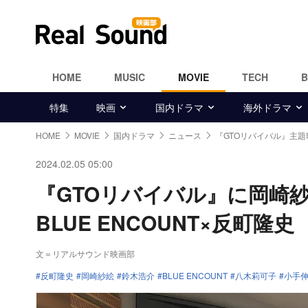
HOME
MUSIC
MOVIE
TECH
特集
映画
国内ドラマ
海外ドラマ
HOME
MOVIE
国内ドラマ
ニュース
『GTOリバイバル』主題
2024.02.05 05:00
『GTOリバイバル』に岡崎
BLUE ENCOUNT×反町隆史
文＝リアルサウンド映画部
反町隆史
岡崎紗絵
鈴木浩介
BLUE ENCOUNT
八木莉可子
小手