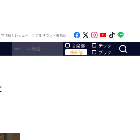
Like on Facebook
Follow on x
Follow on Inst
Follow on Y
Follow on
Follo
ラマ情報とレビュー｜リアルサウンド映画部
サ
音楽部
テック
映画部
ブック
は