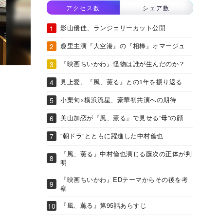
アクセス数
シェア数
影山優佳、ランジェリーカット公開
趣里主演『大空港』の『相棒』オマージュ
『映画ちいかわ』怪物は誰が生んだのか？
見上愛、『風、薫る』との1年を振り返る
小栗旬×横浜流星、豪華初共演への期待
美山加恋が『風、薫る』で見せる“母”の顔
“朝ドラ”とともに躍進した中村倫也
『風、薫る』中村倫也演じる藤次の正体が判
明
『映画ちいかわ』EDテーマからその後を考
察
『風、薫る』第95話あらすじ