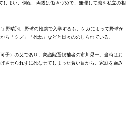
れてしまい、倒産。両親は働きづめで、無理して凛を私立の相
、宇野晴翔。野球の推薦で入学するも、ケガによって野球が
親から「クズ」「死ね」などと日々ののしられている。
可子）の父であり、衆議院選候補者の市川晃一。当時はお
あげさせられずに死なせてしまった負い目から、家庭を顧み