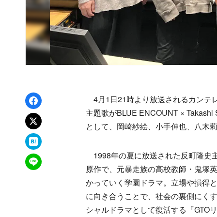
Facebookでシェア
4月1日21時より放送されるカンテ
主題歌がBLUE ENCOUNT × Taka
xでポスト
として、岡崎紗絵、小手伸也、八木
はてなブックマーク
1998年の夏に放送された反町隆史
LINEで送る
原作で、元暴走族の高校教師・鬼塚
かっていく学園ドラマ。立場や損得
に向き合うことで、社会の裏側にくす
シャルドラマとして復活する『GTO