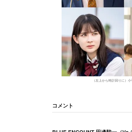
（左上から時計回りに）小
コメント
BLUE ENCOUNT 田邊駿一（Vo./