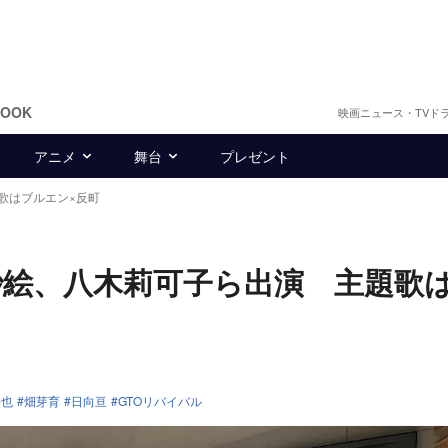
BOOK
映画ニュース・TVド
アニメ
舞台
プレゼント
歌はブルエン×反町
紗絵、八木莉可子ら出演 主題歌
伸也
畑芽育
日向亘
GTOリバイバル