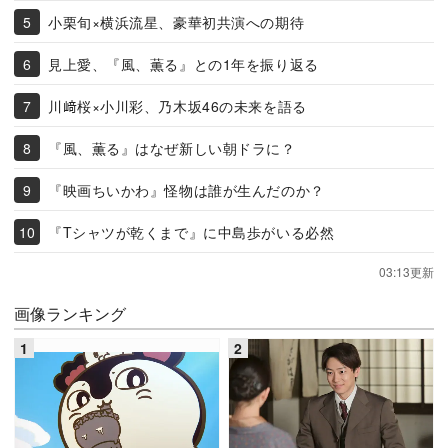
小栗旬×横浜流星、豪華初共演への期待
見上愛、『風、薫る』との1年を振り返る
川﨑桜×小川彩、乃木坂46の未来を語る
『風、薫る』はなぜ新しい朝ドラに？
『映画ちいかわ』怪物は誰が生んだのか？
『Tシャツが乾くまで』に中島歩がいる必然
03:13更新
画像ランキング