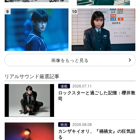
画像をもっと見る
リアルサウンド厳選記事
2026.07.11
連載
ロックスターと過ごした記憶：櫻井敦
司
2026.08.08
映画
カンザキイオリ、『禍禍女』の狂気語
る