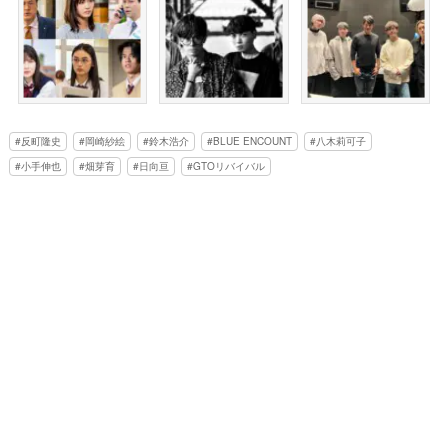
反町隆史
岡崎紗絵
鈴木浩介
BLUE ENCOUNT
八木莉可子
小手伸也
畑芽育
日向亘
GTOリバイバル