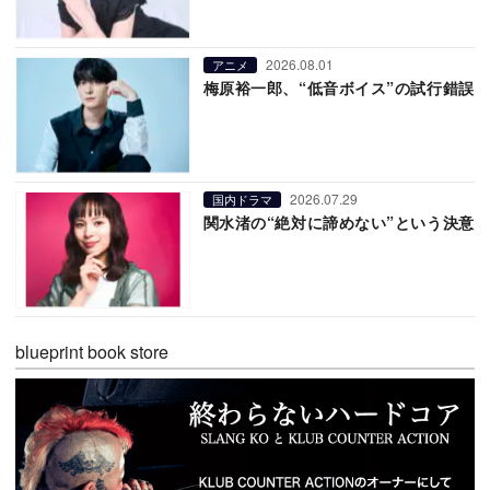
2026.08.01
アニメ
梅原裕一郎、“低音ボイス”の試行錯誤
2026.07.29
国内ドラマ
関水渚の“絶対に諦めない”という決意
blueprint book store