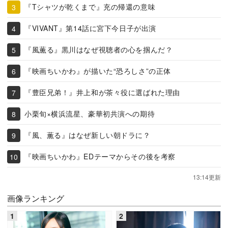
『Tシャツが乾くまで』充の帰還の意味
『VIVANT』第14話に宮下今日子が出演
『風薫る』黒川はなぜ視聴者の心を掴んだ？
『映画ちいかわ』が描いた“恐ろしさ”の正体
『豊臣兄弟！』井上和が茶々役に選ばれた理由
小栗旬×横浜流星、豪華初共演への期待
『風、薫る』はなぜ新しい朝ドラに？
『映画ちいかわ』EDテーマからその後を考察
13:14更新
画像ランキング