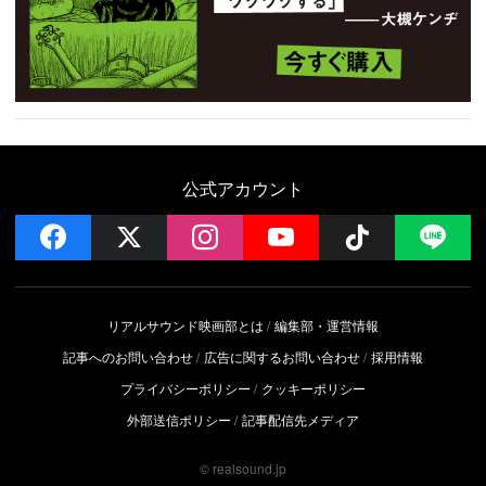
公式アカウント
facebook
x
instagram
YouTube
Follow on 
LI
リアルサウンド映画部とは
編集部・運営情報
記事へのお問い合わせ
広告に関するお問い合わせ
採用情報
プライバシーポリシー
クッキーポリシー
外部送信ポリシー
記事配信先メディア
© realsound.jp