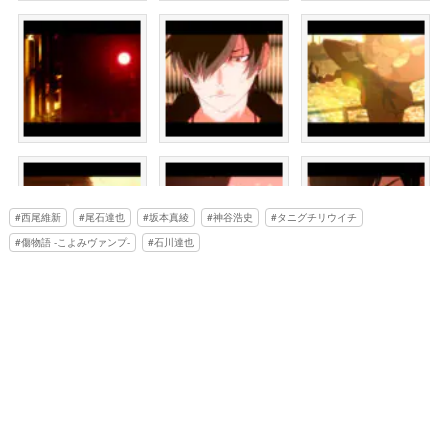
西尾維新
尾石達也
坂本真綾
神谷浩史
タニグチリウイチ
傷物語 -こよみヴァンプ-
石川達也