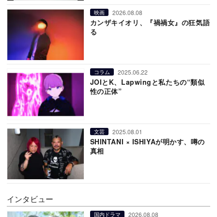
2026.08.08
映画
カンザキイオリ、『禍禍女』の狂気語
る
2025.06.22
コラム
JOIとK、Lapwingと私たちの“類似
性の正体”
2025.08.01
文芸
SHINTANI × ISHIYAが明かす、噂の
真相
インタビュー
2026.08.08
国内ドラマ