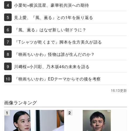
小栗旬×横浜流星、豪華初共演への期待
見上愛、『風、薫る』との1年を振り返る
『風、薫る』はなぜ新しい朝ドラに？
『Tシャツが乾くまで』脚本を生方美久が語る
『映画ちいかわ』怪物は誰が生んだのか？
川﨑桜×小川彩、乃木坂46の未来を語る
『映画ちいかわ』EDテーマからその後を考察
16:13更新
画像ランキング