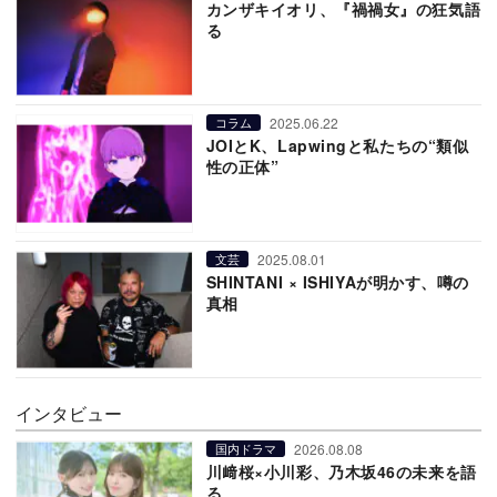
カンザキイオリ、『禍禍女』の狂気語
る
2025.06.22
コラム
JOIとK、Lapwingと私たちの“類似
性の正体”
2025.08.01
文芸
SHINTANI × ISHIYAが明かす、噂の
真相
インタビュー
2026.08.08
国内ドラマ
川﨑桜×小川彩、乃木坂46の未来を語
る