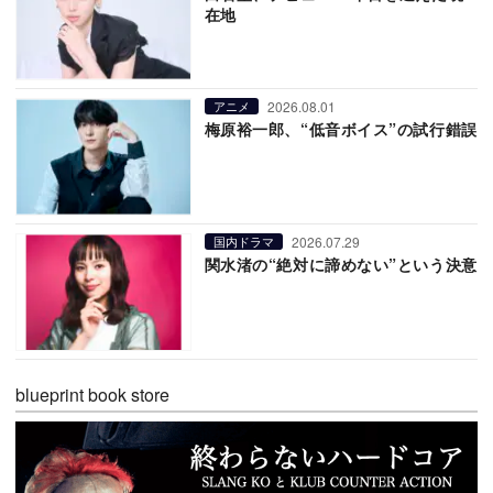
在地
2026.08.01
アニメ
梅原裕一郎、“低音ボイス”の試行錯誤
2026.07.29
国内ドラマ
関水渚の“絶対に諦めない”という決意
blueprint book store