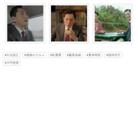
久住昌之
孤独のグルメ
松重豊
藤原奈緒
豊本明長
国仲涼子
川平慈英