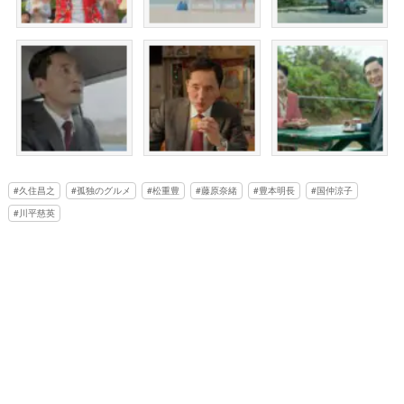
久住昌之
孤独のグルメ
松重豊
藤原奈緒
豊本明長
国仲涼子
川平慈英