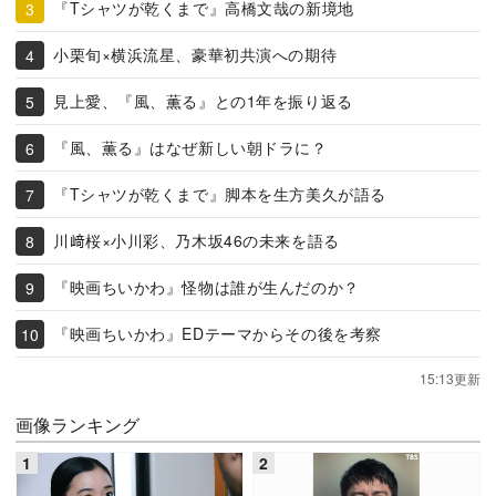
『Tシャツが乾くまで』高橋文哉の新境地
小栗旬×横浜流星、豪華初共演への期待
見上愛、『風、薫る』との1年を振り返る
『風、薫る』はなぜ新しい朝ドラに？
『Tシャツが乾くまで』脚本を生方美久が語る
川﨑桜×小川彩、乃木坂46の未来を語る
『映画ちいかわ』怪物は誰が生んだのか？
『映画ちいかわ』EDテーマからその後を考察
15:13更新
画像ランキング