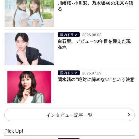
川﨑桜×小川彩、乃木坂46の未来を語
る
2026.08.02
国内ドラマ
白石聖、デビュー10年目を迎えた現
在地
2026.07.29
国内ドラマ
関水渚の“絶対に諦めない”という決意
インタビュー記事一覧
Pick Up!