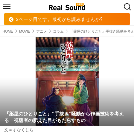
2ページ目です。最初から読みませんか?
HOME
MUSIC
MOVIE
TECH
BOOK
HOME
MOVIE
アニメ
コラム
『薬屋のひとりごと』手抜き騒動を考
『薬屋のひとりごと』“手抜き”騒動から作画技術を考え
る 視聴者の肥えた目がもたらすもの
文＝すなくじら