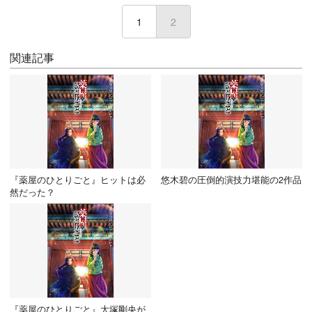
1
2
(current)
関連記事
『薬屋のひとりごと』ヒットは必
悠木碧の圧倒的演技力堪能の2作品
然だった？
『薬屋のひとりごと』大塚剛央が