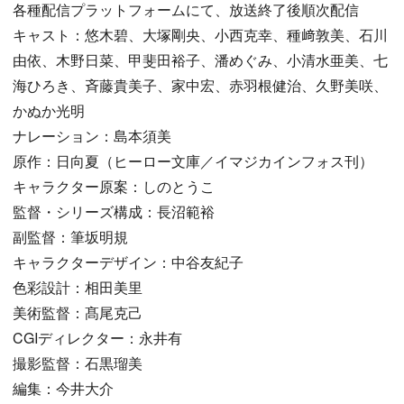
各種配信プラットフォームにて、放送終了後順次配信
キャスト：悠木碧、大塚剛央、小西克幸、種﨑敦美、石川
由依、木野日菜、甲斐田裕子、潘めぐみ、小清水亜美、七
海ひろき、斉藤貴美子、家中宏、赤羽根健治、久野美咲、
かぬか光明
ナレーション：島本須美
原作：日向夏（ヒーロー文庫／イマジカインフォス刊）
キャラクター原案：しのとうこ
監督・シリーズ構成：長沼範裕
副監督：筆坂明規
キャラクターデザイン：中谷友紀子
色彩設計：相田美里
美術監督：髙尾克己
CGIディレクター：永井有
撮影監督：石黒瑠美
編集：今井大介