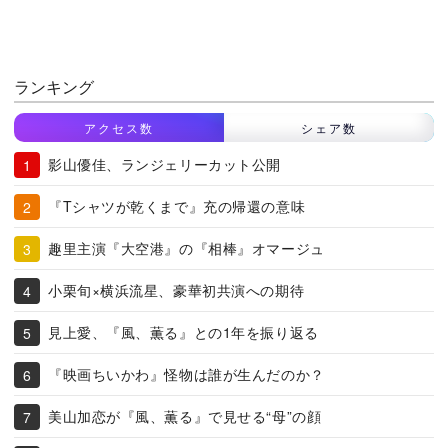
ランキング
アクセス数
シェア数
影山優佳、ランジェリーカット公開
『Tシャツが乾くまで』充の帰還の意味
趣里主演『大空港』の『相棒』オマージュ
小栗旬×横浜流星、豪華初共演への期待
見上愛、『風、薫る』との1年を振り返る
『映画ちいかわ』怪物は誰が生んだのか？
美山加恋が『風、薫る』で見せる“母”の顔