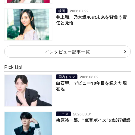
2026.07.22
映画
井上和、乃木坂46の未来を背負う責
任と覚悟
インタビュー記事一覧
Pick Up!
2026.08.02
国内ドラマ
白石聖、デビュー10年目を迎えた現
在地
2026.08.01
アニメ
梅原裕一郎、“低音ボイス”の試行錯誤