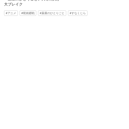
大ブレイク
アニメ
呪術廻戦
薬屋のひとりごと
すなくじら