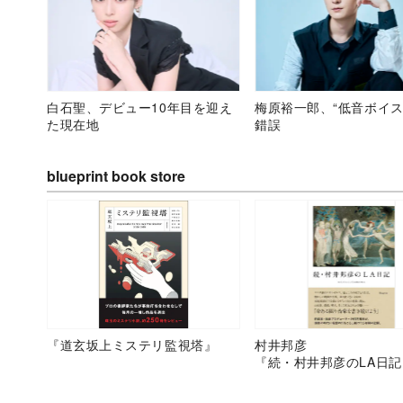
白石聖、デビュー10年目を迎え
梅原裕一郎、“低音ボイス
た現在地
錯誤
blueprint book store
『道玄坂上ミステリ監視塔』
村井邦彦
『続・村井邦彦のLA日記