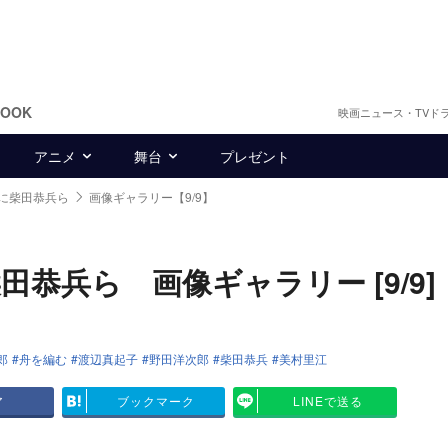
BOOK
映画ニュース・TVド
アニメ
舞台
プレゼント
に柴田恭兵ら
画像ギャラリー【9/9】
恭兵ら 画像ギャラリー [9/9]
郎
舟を編む
渡辺真起子
野田洋次郎
柴田恭兵
美村里江
ア
ブックマーク
LINEで送る