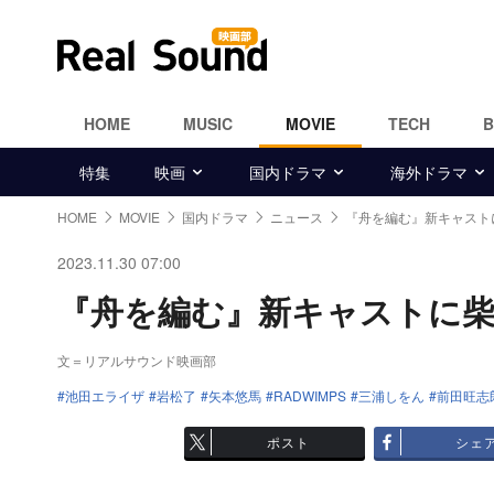
HOME
MUSIC
MOVIE
TECH
特集
映画
国内ドラマ
海外ドラマ
HOME
MOVIE
国内ドラマ
ニュース
『舟を編む』新キャスト
2023.11.30 07:00
『舟を編む』新キャストに柴田
文＝リアルサウンド映画部
池田エライザ
岩松了
矢本悠馬
RADWIMPS
三浦しをん
前田旺志
ポスト
シェ