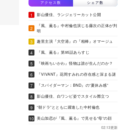
アクセス数
シェア数
影山優佳、ランジェリーカット公開
『風、薫る』中村倫也演じる藤次の正体が判
明
趣里主演『大空港』の『相棒』オマージュ
『風、薫る』第95話あらすじ
『映画ちいかわ』怪物は誰が生んだのか？
『VIVANT』花岡すみれの存在感と深まる謎
『スパイダーマン：BND』の“夏休み感”
影山優佳、白ワンピ姿でスタイル際立つ
“朝ドラ”とともに躍進した中村倫也
美山加恋が『風、薫る』で見せる“母”の顔
02:13更新