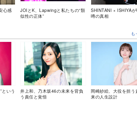
安心感
JOIとK、Lapwingと私たちの“類
SHINTANI × ISHIY
似性の正体”
噂の真相
も
”という
井上和、乃木坂46の未来を背負
岡崎紗絵、大役を担う
う責任と覚悟
来の人生設計