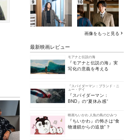
画像をもっと見る
最新映画レビュー
モアナと伝説の海
『モアナと伝説の海』実
写化の意義を考える
『スパイダーマン：ブランド・ニ
ュー・デイ
『スパイダーマン：
BND』の“夏休み感”
映画ちいかわ 人魚の島のひみつ
『ちいかわ』の怖さは“食
物連鎖からの追放”？