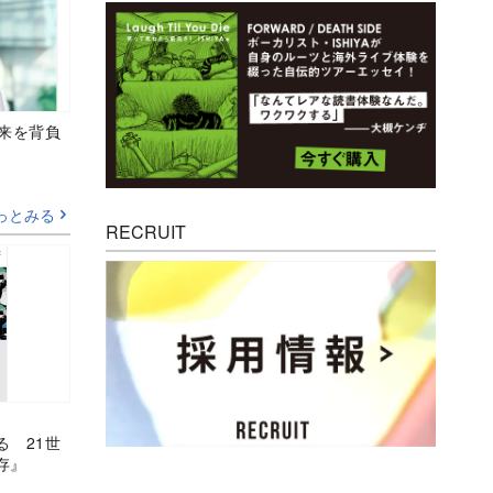
未来を背負
っとみる
RECRUIT
る 21世
存』