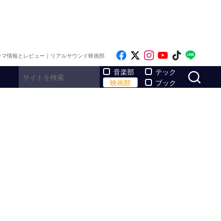
Like on Facebook
Follow on x
Follow on Inst
Follow on Y
Follow on
Follo
ラマ情報とレビュー｜リアルサウンド映画部
サ
音楽部
テック
映画部
ブック