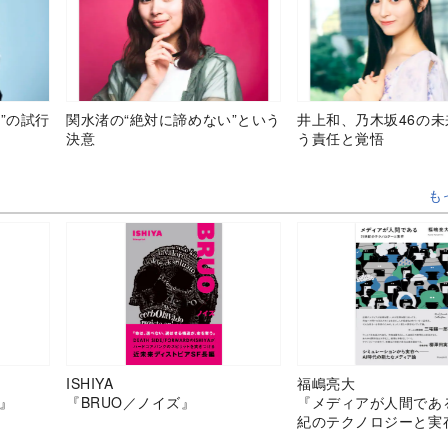
”の試行
関水渚の“絶対に諦めない”という
井上和、乃木坂46の
決意
う責任と覚悟
も
ISHIYA
福嶋亮大
』
『BRUO／ノイズ』
『メディアが人間であ
紀のテクノロジーと実