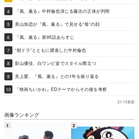
『風、薫る』中村倫也演じる藤次の正体が判明
美山加恋が『風、薫る』で見せる“母”の顔
『風、薫る』第95話あらすじ
“朝ドラ”とともに躍進した中村倫也
影山優佳、白ワンピ姿でスタイル際立つ
見上愛、『風、薫る』との1年を振り返る
『映画ちいかわ』EDテーマからその後を考察
21:13更新
画像ランキング