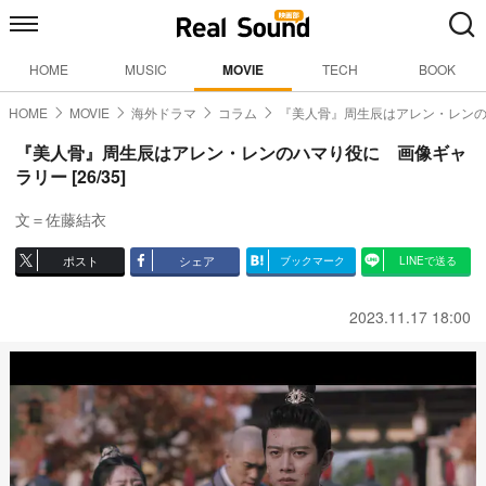
HOME
MUSIC
MOVIE
TECH
BOOK
HOME
MOVIE
海外ドラマ
コラム
『美人骨』周生辰はアレン・レン
『美人骨』周生辰はアレン・レンのハマり役に 画像ギャ
ラリー [26/35]
文＝佐藤結衣
ポスト
シェア
ブックマーク
LINEで送る
2023.11.17 18:00