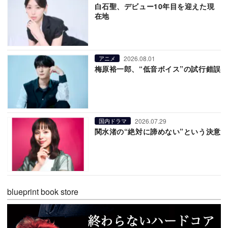
白石聖、デビュー10年目を迎えた現
在地
2026.08.01
アニメ
梅原裕一郎、“低音ボイス”の試行錯誤
2026.07.29
国内ドラマ
関水渚の“絶対に諦めない”という決意
blueprint book store