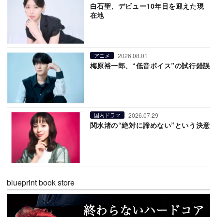
白石聖、デビュー10年目を迎えた現
在地
2026.08.01
アニメ
梅原裕一郎、“低音ボイス”の試行錯誤
2026.07.29
国内ドラマ
関水渚の“絶対に諦めない”という決意
blueprint book store