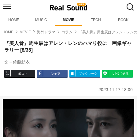
HOME
MUSIC
MOVIE
TECH
BOOK
HOME
MOVIE
海外ドラマ
コラム
『美人骨』周生辰はアレン・レン
『美人骨』周生辰はアレン・レンのハマり役に 画像ギャ
ラリー [8/35]
文＝佐藤結衣
ポスト
シェア
ブックマーク
LINEで送る
2023.11.17 18:00