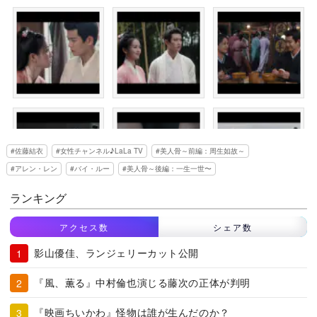
佐藤結衣
女性チャンネル♪LaLa TV
美人骨～前編：周生如故～
アレン・レン
バイ・ルー
美人骨～後編：一生一世〜
ランキング
アクセス数
シェア数
影山優佳、ランジェリーカット公開
『風、薫る』中村倫也演じる藤次の正体が判明
『映画ちいかわ』怪物は誰が生んだのか？