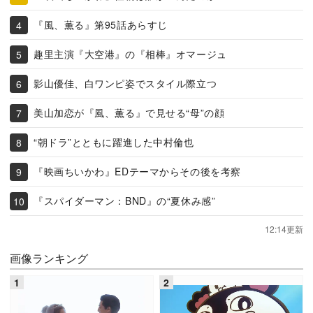
『風、薫る』第95話あらすじ
趣里主演『大空港』の『相棒』オマージュ
影山優佳、白ワンピ姿でスタイル際立つ
美山加恋が『風、薫る』で見せる“母”の顔
“朝ドラ”とともに躍進した中村倫也
『映画ちいかわ』EDテーマからその後を考察
『スパイダーマン：BND』の“夏休み感”
12:14更新
画像ランキング