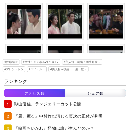
佐藤結衣
女性チャンネル♪LaLa TV
美人骨～前編：周生如故～
アレン・レン
バイ・ルー
美人骨～後編：一生一世〜
ランキング
アクセス数
シェア数
影山優佳、ランジェリーカット公開
『風、薫る』中村倫也演じる藤次の正体が判明
『映画ちいかわ』怪物は誰が生んだのか？