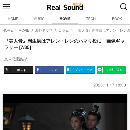
HOME
MUSIC
MOVIE
TECH
BOOK
HOME
MOVIE
海外ドラマ
コラム
『美人骨』周生辰はアレン・レン
『美人骨』周生辰はアレン・レンのハマり役に 画像ギャ
ラリー [7/35]
文＝佐藤結衣
ポスト
シェア
ブックマーク
LINEで送る
2023.11.17 18:00