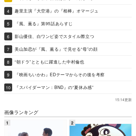
趣里主演『大空港』の『相棒』オマージュ
『風、薫る』第95話あらすじ
影山優佳、白ワンピ姿でスタイル際立つ
美山加恋が『風、薫る』で見せる“母”の顔
“朝ドラ”とともに躍進した中村倫也
『映画ちいかわ』EDテーマからその後を考察
『スパイダーマン：BND』の“夏休み感”
15:14更新
画像ランキング