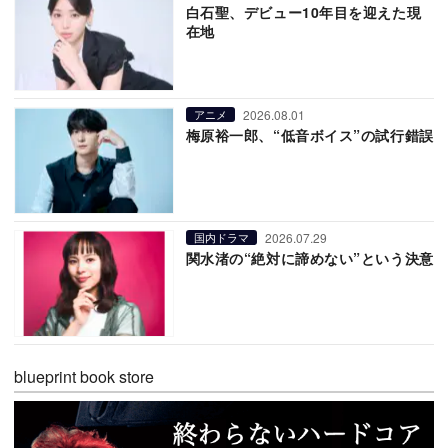
白石聖、デビュー10年目を迎えた現
在地
2026.08.01
アニメ
梅原裕一郎、“低音ボイス”の試行錯誤
2026.07.29
国内ドラマ
関水渚の“絶対に諦めない”という決意
blueprint book store