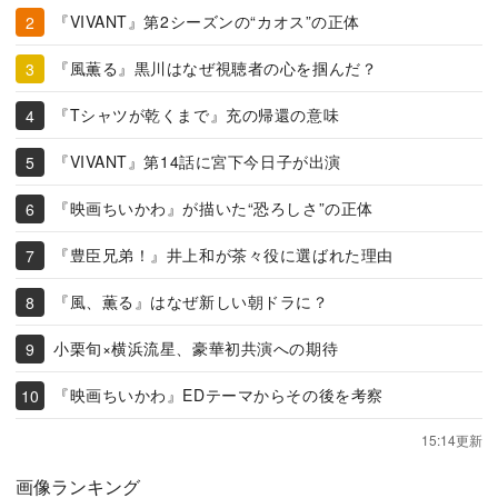
『VIVANT』第2シーズンの“カオス”の正体
『風薫る』黒川はなぜ視聴者の心を掴んだ？
『Tシャツが乾くまで』充の帰還の意味
『VIVANT』第14話に宮下今日子が出演
『映画ちいかわ』が描いた“恐ろしさ”の正体
『豊臣兄弟！』井上和が茶々役に選ばれた理由
『風、薫る』はなぜ新しい朝ドラに？
小栗旬×横浜流星、豪華初共演への期待
『映画ちいかわ』EDテーマからその後を考察
15:14更新
画像ランキング