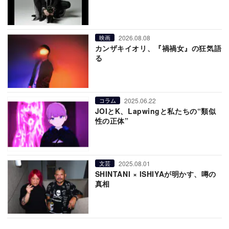
2026.08.08
映画
カンザキイオリ、『禍禍女』の狂気語
る
2025.06.22
コラム
JOIとK、Lapwingと私たちの“類似
性の正体”
2025.08.01
文芸
SHINTANI × ISHIYAが明かす、噂の
真相