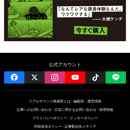
公式アカウント
facebook
x
instagram
YouTube
Follow on 
LI
リアルサウンド映画部とは
編集部・運営情報
記事へのお問い合わせ
広告に関するお問い合わせ
採用情報
プライバシーポリシー
クッキーポリシー
外部送信ポリシー
記事配信先メディア