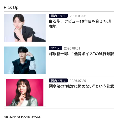
Pick Up!
2026.08.02
国内ドラマ
白石聖、デビュー10年目を迎えた現
在地
2026.08.01
アニメ
梅原裕一郎、“低音ボイス”の試行錯誤
2026.07.29
国内ドラマ
関水渚の“絶対に諦めない”という決意
blueprint book store