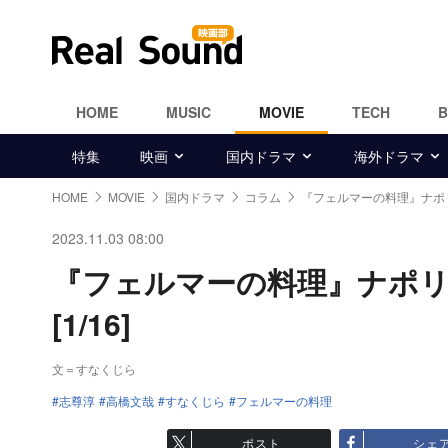
HOME
MUSIC
MOVIE
TECH
特集
映画
国内ドラマ
海外ドラマ
HOME
MOVIE
国内ドラマ
コラム
『フェルマーの料理』ナポ
2023.11.03 08:00
『フェルマーの料理』ナポ
[1/16]
文＝すなくじら
志尊淳
高橋文哉
すなくじら
フェルマーの料理
ポスト
シェ