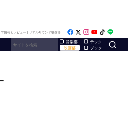
Like on Facebook
Follow on x
Follow on Inst
Follow on Y
Follow on
Follo
ラマ情報とレビュー｜リアルサウンド映画部
サ
音楽部
テック
映画部
ブック
ー