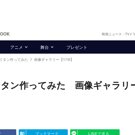
BOOK
映画ニュース・TVド
アニメ
舞台
プレゼント
リタン作ってみた
画像ギャラリー【1/16】
リタン作ってみた 画像ギャラリ
ア
ブックマーク
LINEで送る