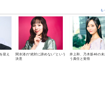
も
目を迎え
関水渚の“絶対に諦めない”という
井上和、乃木坂46の
決意
う責任と覚悟