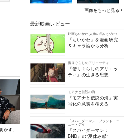
画像をもっと見る
最新映画レビュー
映画ちいかわ 人魚の島のひみつ
『ちいかわ』を漫画研究
＆キャラ論から分析
借りぐらしのアリエッティ
『借りぐらしのアリエッ
ティ』の生きる思想
モアナと伝説の海
『モアナと伝説の海』実
写化の意義を考える
『スパイダーマン：ブランド・ニ
ュー・デイ
Aが明かす、
『スパイダーマン：
BND』の“夏休み感”