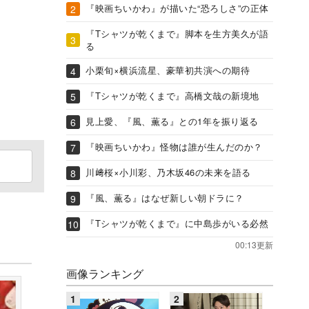
『映画ちいかわ』が描いた“恐ろしさ”の正体
『Tシャツが乾くまで』脚本を生方美久が語
る
小栗旬×横浜流星、豪華初共演への期待
『Tシャツが乾くまで』高橋文哉の新境地
見上愛、『風、薫る』との1年を振り返る
『映画ちいかわ』怪物は誰が生んだのか？
川﨑桜×小川彩、乃木坂46の未来を語る
『風、薫る』はなぜ新しい朝ドラに？
『Tシャツが乾くまで』に中島歩がいる必然
00:13更新
画像ランキング