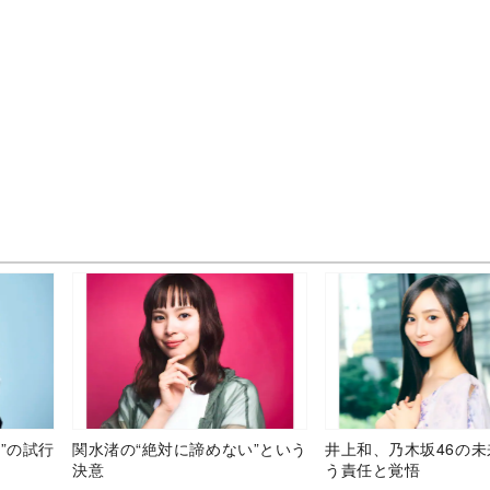
”の試行
関水渚の“絶対に諦めない”という
井上和、乃木坂46の
決意
う責任と覚悟