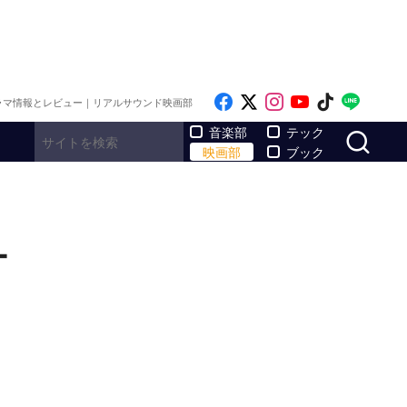
Like on Facebook
Follow on x
Follow on Inst
Follow on Y
Follow on
Follo
ラマ情報とレビュー｜リアルサウンド映画部
サ
音楽部
テック
映画部
ブック
ー