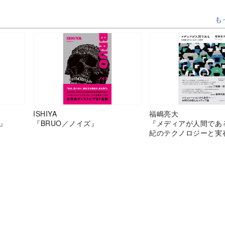
も
ISHIYA
福嶋亮大
』
『BRUO／ノイズ』
『メディアが人間であ
紀のテクノロジーと実