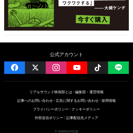
公式アカウント
facebook
x
instagram
YouTube
Follow on 
LI
リアルサウンド映画部とは
編集部・運営情報
記事へのお問い合わせ
広告に関するお問い合わせ
採用情報
プライバシーポリシー
クッキーポリシー
外部送信ポリシー
記事配信先メディア
© realsound.jp