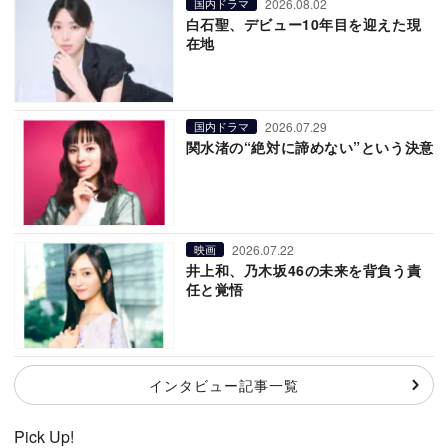
2026.08.02
国内ドラマ
白石聖、デビュー10年目を迎えた現
在地
2026.07.29
国内ドラマ
関水渚の“絶対に諦めない”という決意
2026.07.22
映画
井上和、乃木坂46の未来を背負う責
任と覚悟
インタビュー記事一覧
Pick Up!