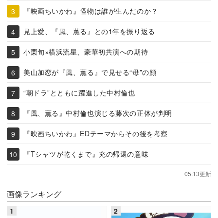
『映画ちいかわ』怪物は誰が生んだのか？
見上愛、『風、薫る』との1年を振り返る
小栗旬×横浜流星、豪華初共演への期待
美山加恋が『風、薫る』で見せる“母”の顔
“朝ドラ”とともに躍進した中村倫也
『風、薫る』中村倫也演じる藤次の正体が判明
『映画ちいかわ』EDテーマからその後を考察
『Tシャツが乾くまで』充の帰還の意味
05:13更新
画像ランキング