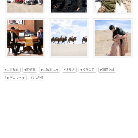
二宮和也
阿部寛
二階堂ふみ
堺雅人
役所広司
福澤克雄
石河コウヘイ
VIVANT