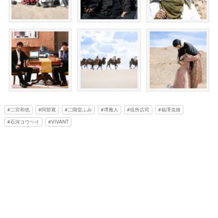
二宮和也
阿部寛
二階堂ふみ
堺雅人
役所広司
福澤克雄
石河コウヘイ
VIVANT