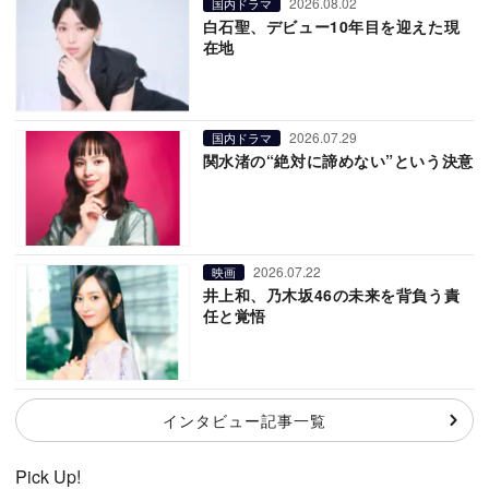
2026.08.02
国内ドラマ
白石聖、デビュー10年目を迎えた現
在地
2026.07.29
国内ドラマ
関水渚の“絶対に諦めない”という決意
2026.07.22
映画
井上和、乃木坂46の未来を背負う責
任と覚悟
インタビュー記事一覧
Pick Up!