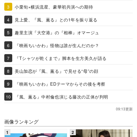
小栗旬×横浜流星、豪華初共演への期待
見上愛、『風、薫る』との1年を振り返る
趣里主演『大空港』の『相棒』オマージュ
『映画ちいかわ』怪物は誰が生んだのか？
『Tシャツが乾くまで』脚本を生方美久が語る
美山加恋が『風、薫る』で見せる“母”の顔
『映画ちいかわ』EDテーマからその後を考察
『風、薫る』中村倫也演じる藤次の正体が判明
09:13更新
画像ランキング