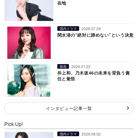
在地
2026.07.29
国内ドラマ
関水渚の“絶対に諦めない”という決意
2026.07.22
映画
井上和、乃木坂46の未来を背負う責
任と覚悟
インタビュー記事一覧
Pick Up!
2026.08.02
国内ドラマ