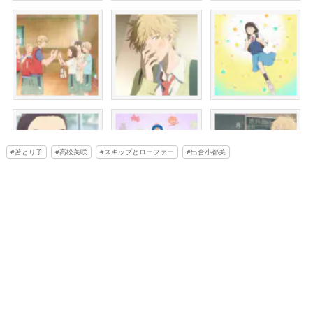
苫とり子
高松美咲
スキップとローファー
出合小都美