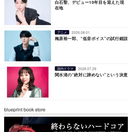
白石聖、デビュー10年目を迎えた現
在地
2026.08.01
アニメ
梅原裕一郎、“低音ボイス”の試行錯誤
2026.07.29
国内ドラマ
関水渚の“絶対に諦めない”という決意
blueprint book store