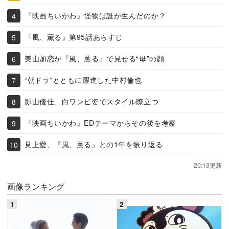
『映画ちいかわ』怪物は誰が生んだのか？
『風、薫る』第95話あらすじ
美山加恋が『風、薫る』で見せる“母”の顔
“朝ドラ”とともに躍進した中村倫也
影山優佳、白ワンピ姿でスタイル際立つ
『映画ちいかわ』EDテーマからその後を考察
見上愛、『風、薫る』との1年を振り返る
20:13更新
画像ランキング