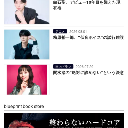
白石聖、デビュー10年目を迎えた現
在地
2026.08.01
アニメ
梅原裕一郎、“低音ボイス”の試行錯誤
2026.07.29
国内ドラマ
関水渚の“絶対に諦めない”という決意
blueprint book store