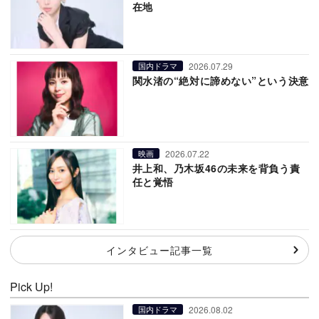
在地
2026.07.29
国内ドラマ
関水渚の“絶対に諦めない”という決意
2026.07.22
映画
井上和、乃木坂46の未来を背負う責
任と覚悟
インタビュー記事一覧
Pick Up!
2026.08.02
国内ドラマ