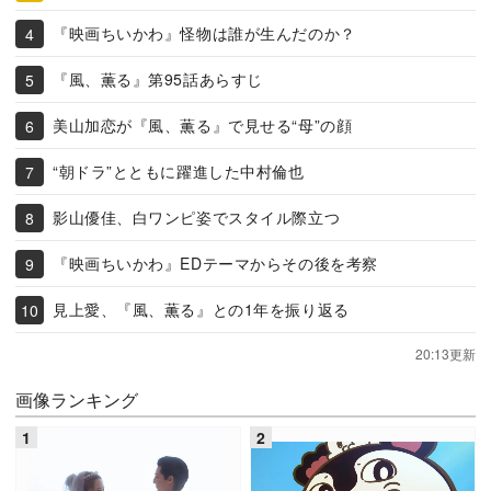
『映画ちいかわ』怪物は誰が生んだのか？
『風、薫る』第95話あらすじ
美山加恋が『風、薫る』で見せる“母”の顔
“朝ドラ”とともに躍進した中村倫也
影山優佳、白ワンピ姿でスタイル際立つ
『映画ちいかわ』EDテーマからその後を考察
見上愛、『風、薫る』との1年を振り返る
20:13更新
画像ランキング