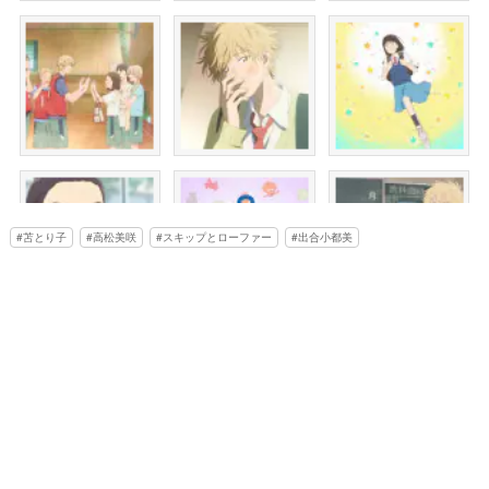
苫とり子
高松美咲
スキップとローファー
出合小都美