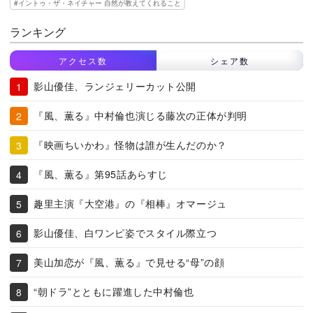
イントゥ・ザ・ネイチャー 自然が教えてくれること
ランキング
アクセス数
シェア数
影山優佳、ランジェリーカット公開
『風、薫る』中村倫也演じる藤次の正体が判明
『映画ちいかわ』怪物は誰が生んだのか？
『風、薫る』第95話あらすじ
趣里主演『大空港』の『相棒』オマージュ
影山優佳、白ワンピ姿でスタイル際立つ
美山加恋が『風、薫る』で見せる“母”の顔
“朝ドラ”とともに躍進した中村倫也