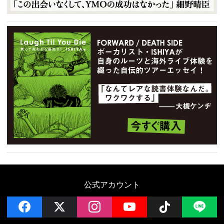
公式アカウント
facebook
x
instagram
YouTube
Follow on 
LI