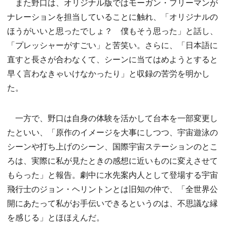
また野口は、オリジナル版ではモーガン・フリーマンが
ナレーションを担当していることに触れ、「オリジナルの
ほうがいいと思ったでしょ？ 僕もそう思った」と話し、
「プレッシャーがすごい」と苦笑い。さらに、「日本語に
直すと長さが合わなくて、シーンに当てはめようとすると
早く言わなきゃいけなかったり」と収録の苦労を明かし
た。
一方で、野口は自身の体験を活かして台本を一部変更し
たといい、「原作のイメージを大事にしつつ、宇宙遊泳の
シーンや打ち上げのシーン、国際宇宙ステーションのとこ
ろは、実際に私が見たときの感想に近いものに変えさせて
もらった」と報告。劇中に水先案内人として登場する宇宙
飛行士のジョン・ヘリントンとは旧知の仲で、「全世界公
開にあたって私がお手伝いできるというのは、不思議な縁
を感じる」とほほえんだ。