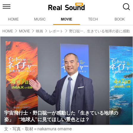
HOME
MUSIC
MOVIE
TECH
BOOK
HOME
MOVIE
映画
レポート
野口聡一、生きている地球の姿に感動
宇宙飛行士・野口聡一が感動した「生きている地球の
姿」 “地球人”に見てほしい景色とは？
文・写真・取材＝nakamura omame